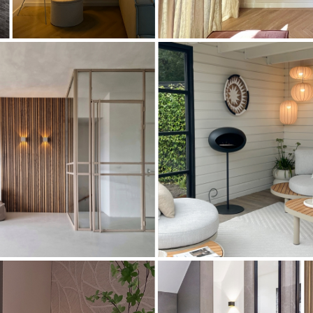
Artikel
Artikel
74475
31327
Artikel
75002