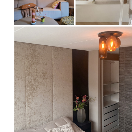
Artikel
Artikel
31282
73000