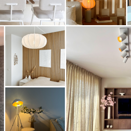
Artikel
75615
Artikel
75237