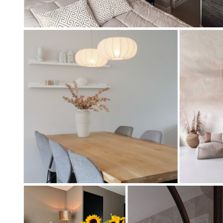
Artikel
74823
Artikel
Artikel
74882
75279