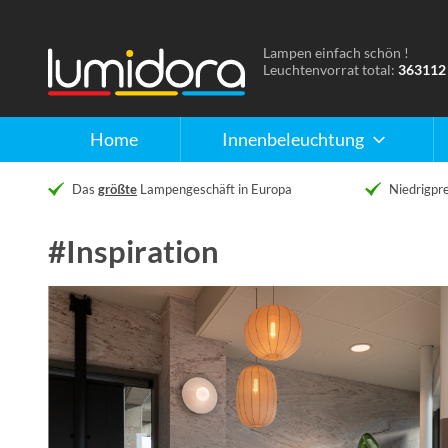
Lampen einfach schön !
Naar
Leuchtenvorrat total:
363112
de
homepage
Home
Innenbeleuchtung
Das
größte
Lampengeschäft in Europa
Niedrigpre
#Inspiration