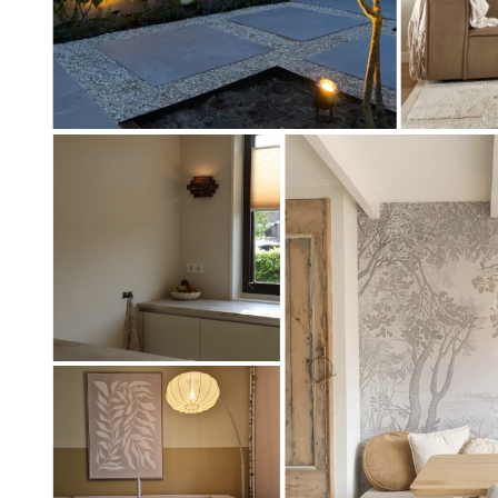
Artikel
Artikel
70674
75604
Artikel
75407