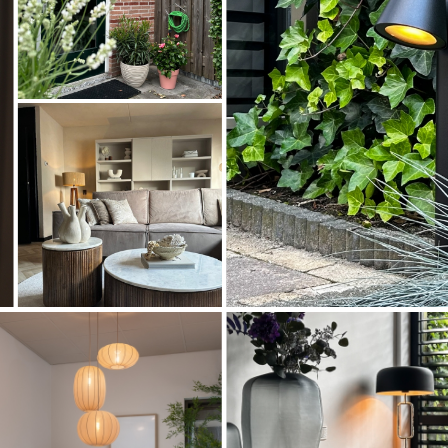
Artikel
74767
Artikel
Artikel
31308
72654