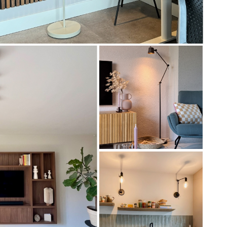
Artikel
75041
Artikel
74800