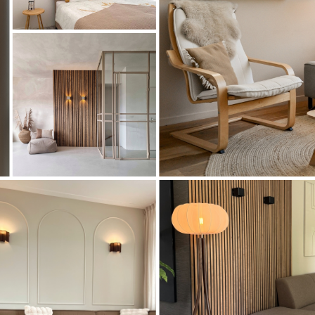
Artikel
74264
Artikel
Artikel
71785
74565