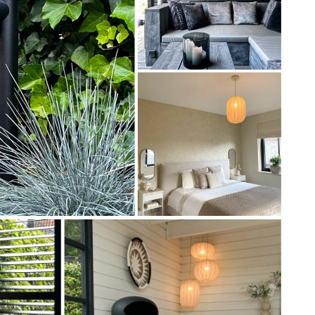
Artikel
73744
Artikel
75003