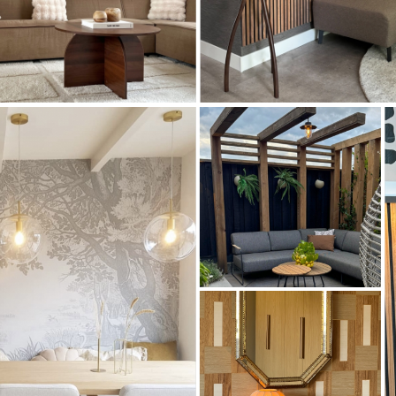
Artikel
31407
Artikel
73889