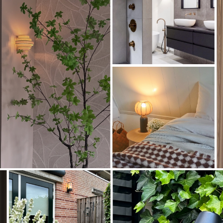
Artikel
73908
Artikel
75614