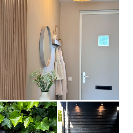
Artikel
74922