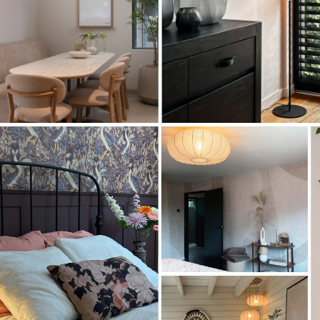
Artikel
74187
Artikel
74918