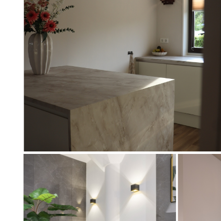
Artikel
75407