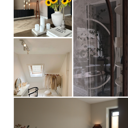
Artikel
31351
Artikel
Artikel
74772
75147