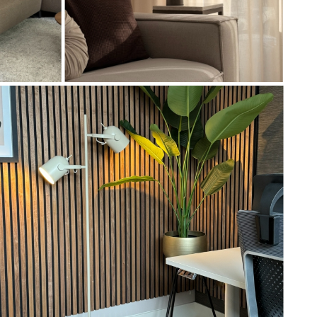
Artikel
75610