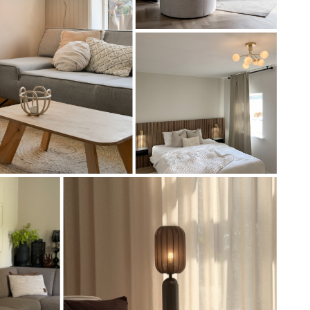
Artikel
74147
Artikel
74526