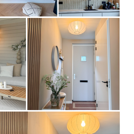
Artikel
74014
Artikel
74922