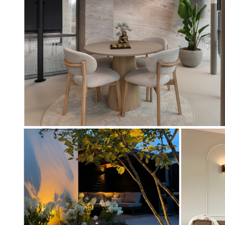
Artikel
74920