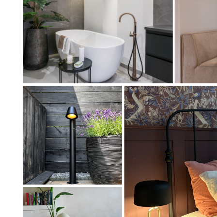
Artikel
Artikel
73908
75002
Artikel
74214