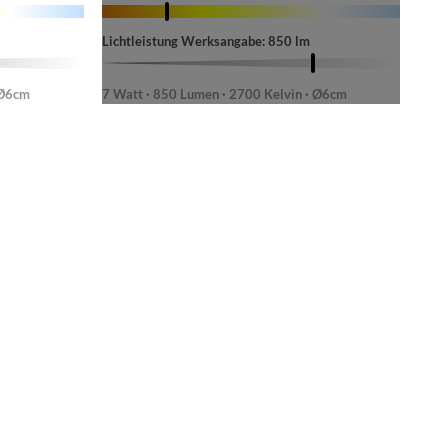
Lichtleistung Werksangabe: 850 lm
 Ø6cm
7 Watt · 850 Lumen · 2700 Kelvin · Ø6cm