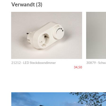
Verwandt (3)
21212 · LED Steckdosendimmer
30879 · Schwa
34,50