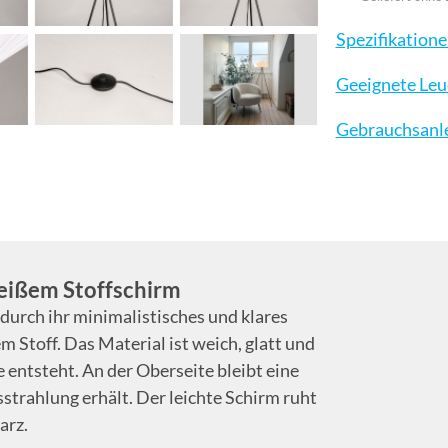
Spezifikation
Geeignete Leu
Gebrauchsanl
eißem Stoffschirm
urch ihr minimalistisches und klares
 Stoff. Das Material ist weich, glatt und
 entsteht. An der Oberseite bleibt eine
sstrahlung erhält. Der leichte Schirm ruht
arz.