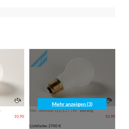
Vorbild Leuchte
Mehr anzeigen (3)
·
966 · dimmbar LED E27 7W ·
Vorrätig
10,90
10,90
Lichtfarbe: 2700 K