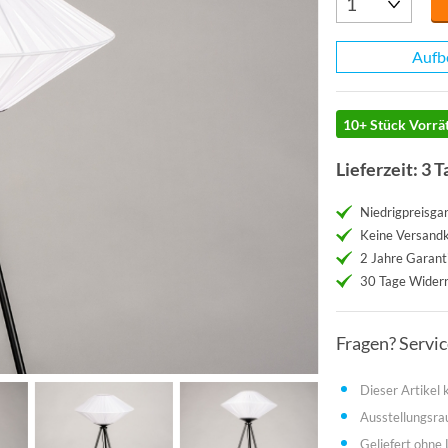
Aufb
10+ Stück Vorrät
Lieferzeit: 3 T
Niedrigpreisgar
Keine Versand
2 Jahre Garant
30 Tage Widerr
Fragen? Servi
Dieser Artikel
Ausstellungsr
Geliefert ohne 