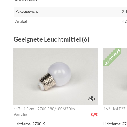
Paketgewicht
2.
Artikel
1.
Geeignete Leuchtmittel (6)
unsere Wahl
417 · 4,5 cm - 2700K 80/180/370lm ·
162 · led E27
Vorrätig
8,90
Lichtfarbe: 2700 K
Lichtfarbe: 2