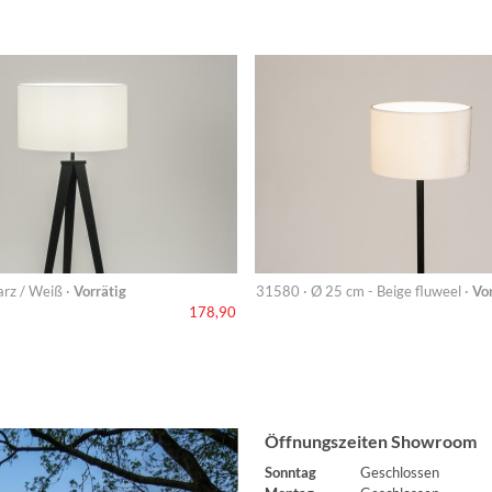
rz / Weiß ·
Vorrätig
31580 · Ø 25 cm - Beige fluweel ·
Vor
178,90
Öffnungszeiten Showroom
Sonntag
Geschlossen