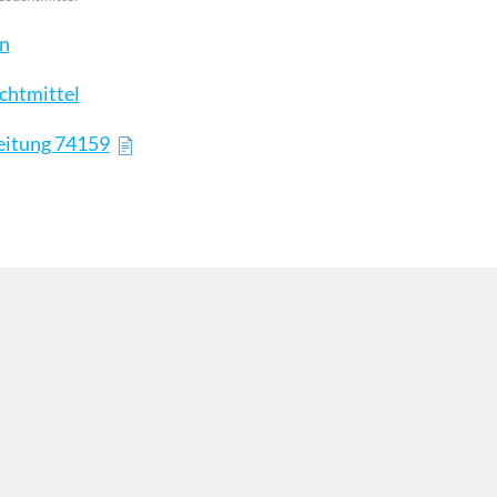
en
chtmittel
eitung 74159