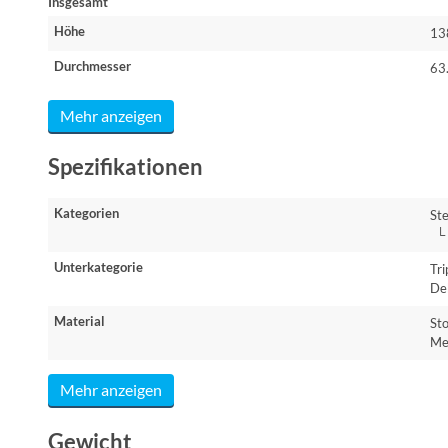
Insgesamt
Höhe
13
Durchmesser
63
Mehr anzeigen
Spezifikationen
Kategorien
St
└ 
Unterkategorie
Tr
De
Material
Sto
Me
Mehr anzeigen
Gewicht