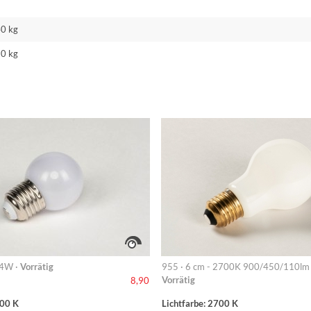
40 kg
60 kg
 4W ·
Vorrätig
955 · 6 cm - 2700K 900/450/110lm 
Vorrätig
8,90
700 K
Lichtfarbe: 2700 K