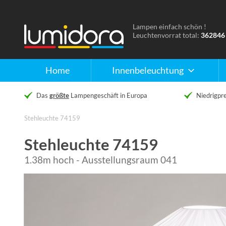
Lampen einfach schön !
Naar
Leuchtenvorrat total:
362846
de
homepage
Home
Innenbeleuchtung
Das
größte
Lampengeschäft in Europa
Niedrigpre
Stehleuchte 74159
Stehleuchte 74159
1.38m hoch - Ausstellungsraum 041