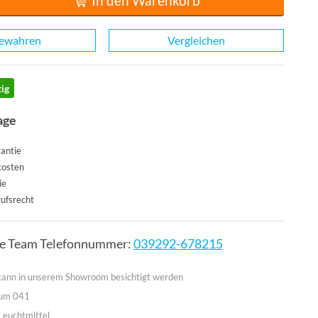
In den Warenkorb
ewahren
Vergleichen
ig
age
antie
kosten
ie
ufsrecht
ce Team Telefonnummer:
039292-678215
 kann in unserem Showroom besichtigt werden
aum 041
Leuchtmittel