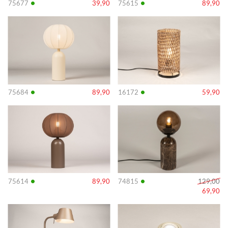
•
•
75677
39,90
75615
89,90
Info
Info
•
•
75684
89,90
16172
59,90
Info
Info
•
•
75614
89,90
74815
129,00
69,90
Info
Info