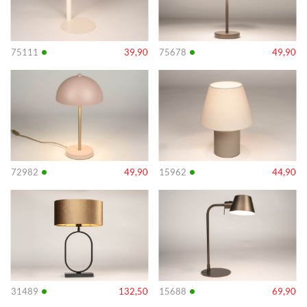
•
•
75111
39,90
75678
49,90
Info
Info
•
•
72982
49,90
15962
44,90
Info
Info
•
•
31489
132,50
15688
69,90