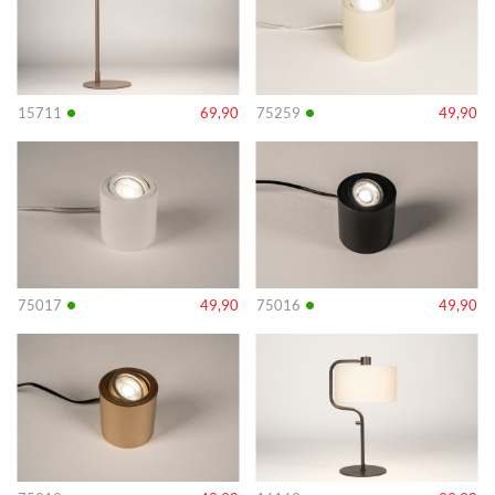
•
•
15711
69,90
75259
49,90
Info
Info
•
•
75017
49,90
75016
49,90
Info
Info