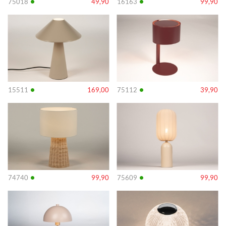
•
•
75018
49,90
16163
99,90
Info
Info
•
•
15511
169,00
75112
39,90
Info
Info
•
•
74740
99,90
75609
99,90
Info
Info