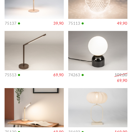
•
•
75137
39,90
75113
49,90
Info
Info
•
•
75513
69,90
74263
109,00
69,90
Info
Info
•
•
75120
69,90
31693
169,90