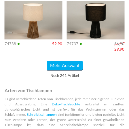
Info
Info
•
•
74738
59,90
74737
66,90
29,90
Mehr Auswahl
Noch 241 Artikel
Arten von Tischlampen
Es gibt verschiedene Arten von Tischlampen, jede mit einer eigenen Funktion
und Ausstrahlung. Eine
Deko-Tischleuchte
verbreitet ein sanftes,
atmosphärisches Licht und ist perfekt für das Wohnzimmer oder das
Schlafzimmer.
Schreibtischlampen
sind funktioneller und bieten gezieltes Licht
zum Arbeiten oder Lernen, der große Unterschied zu einer gewöhnlichen
Tischlampe ist, dass eine Schreibtischlampe speziell für die