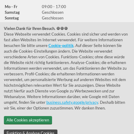
Mo - Fr
09:00 - 17:00
Samstag
Geschlossen
Sonntag
Geschlossen
Vielen Dank für Ihren Besuch. 🍪🍪🍪
Diese Webseite verwendet Cookies. Cookies sind sicher und werden von
Häufig gestellte Fragen
fast allen Websites im Internet verwendet. Für weitere Informationen
besuchen Sie bitte unsere
Cookie-politik
. Auf dieser Seite können Sie
039292 - 678215
auch die Cookies-Einstellungen ändern. Die Website verwendet
verschiedene Arten von Cookies. Funktions-Cookies; ohne diese würde
de@lumidora.com
die Website nicht richtig funktionieren. Analyse-Cookies; die erhaltenen
Informationen werden verwendet, um das Funktionieren der Website zu
verbessern. Profil-Cookies; die erhaltenen Informationen werden
verwendet, um personalisierte Werbung auf anderen Websites mit dem
Facebook
Instagram
höchstmöglichen relevanten Wert für Sie anzuzeigen. Diese Website
Kundenmeinungen
nutzt hierfür auch Dienste von Google zu Werbezwecken und zur
Webanalyse. Weitere Informationen darüber, wie Google mit Daten
Exzellent - eKomi.de
umgeht, finden Sie unter
business.safety.google/privacy
. Deshalb bitten
wir Sie, einer der Optionen zuzustimmen. Wir danken Ihnen.
Alle Cookies akzeptieren
Funktion & Analyse Cookies