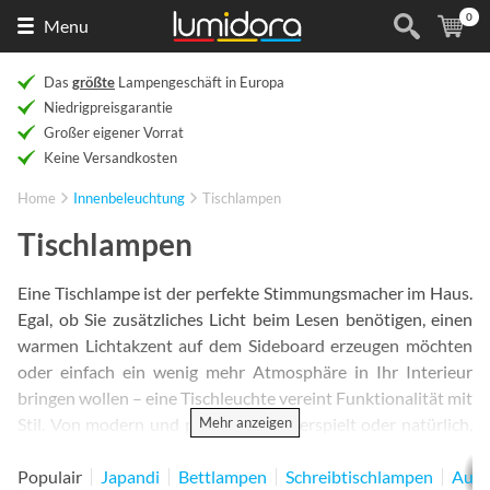
0
Naar
(
Ar
Menu
de
homepage
Das
größte
Lampengeschäft in Europa
Niedrigpreisgarantie
Großer eigener Vorrat
Keine Versandkosten
Home
Innenbeleuchtung
Tischlampen
Tischlampen
Eine Tischlampe ist der perfekte Stimmungsmacher im Haus.
Egal, ob Sie zusätzliches Licht beim Lesen benötigen, einen
warmen Lichtakzent auf dem Sideboard erzeugen möchten
oder einfach ein wenig mehr Atmosphäre in Ihr Interieur
bringen wollen – eine Tischleuchte vereint Funktionalität mit
Mehr anzeigen
Stil. Von modern und puristisch bis verspielt oder natürlich,
dieses vielseitige Wohnaccessoire passt perfekt in jeden
Raum. Selbst wenn die Lampe nicht eingeschaltet ist, verleiht
Populair
Japandi
Bettlampen
Schreibtischlampen
Aufl