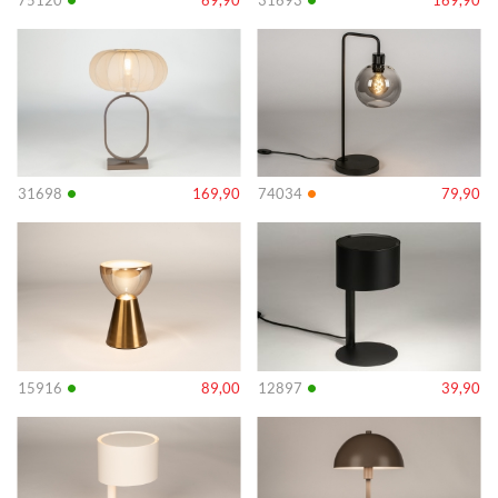
Info
Info
•
•
31698
169,90
74034
79,90
Info
Info
•
•
15916
89,00
12897
39,90
Info
Info