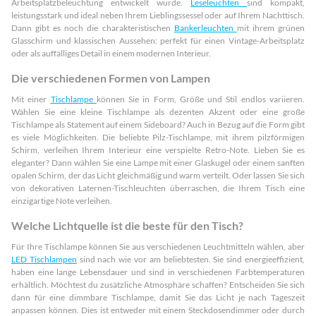
Arbeitsplatzbeleuchtung entwickelt wurde.
Leseleuchten
sind kompakt,
leistungsstark und ideal neben Ihrem Lieblingssessel oder auf Ihrem Nachttisch.
Dann gibt es noch die charakteristischen
Bankerleuchten
mit ihrem grünen
Glasschirm und klassischen Aussehen: perfekt für einen Vintage-Arbeitsplatz
oder als auffälliges Detail in einem modernen Interieur.
Die verschiedenen Formen von Lampen
Mit einer
Tischlampe
können Sie in Form, Größe und Stil endlos variieren.
Wählen Sie eine kleine Tischlampe als dezenten Akzent oder eine große
Tischlampe als Statement auf einem Sideboard? Auch in Bezug auf die Form gibt
es viele Möglichkeiten. Die beliebte Pilz-Tischlampe, mit ihrem pilzförmigen
Schirm, verleihen Ihrem Interieur eine verspielte Retro-Note. Lieben Sie es
eleganter? Dann wählen Sie eine Lampe mit einer Glaskugel oder einem sanften
opalen Schirm, der das Licht gleichmäßig und warm verteilt. Oder lassen Sie sich
von dekorativen Laternen-Tischleuchten überraschen, die Ihrem Tisch eine
einzigartige Note verleihen.
Welche Lichtquelle ist die beste für den Tisch?
Für Ihre Tischlampe können Sie aus verschiedenen Leuchtmitteln wählen, aber
LED Tischlampen
sind nach wie vor am beliebtesten. Sie sind energieeffizient,
haben eine lange Lebensdauer und sind in verschiedenen Farbtemperaturen
erhältlich. Möchtest du zusätzliche Atmosphäre schaffen? Entscheiden Sie sich
dann für eine dimmbare Tischlampe, damit Sie das Licht je nach Tageszeit
anpassen können. Dies ist entweder mit einem Steckdosendimmer oder durch