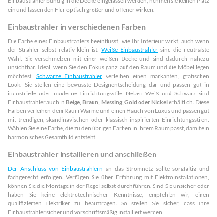
Einbaustrahler bündig in die Decke eingelassen werden, nehmen sie keinen Platz
ein und lassen den Flur optisch größer und offener wirken.
Einbaustrahler in verschiedenen Farben
Die Farbe eines Einbaustrahlers beeinflusst, wie Ihr Interieur wirkt, auch wenn
der Strahler selbst relativ klein ist.
Weiße Einbaustrahler
sind die neutralste
Wahl. Sie verschmelzen mit einer weißen Decke und sind dadurch nahezu
unsichtbar. Ideal, wenn Sie den Fokus ganz auf den Raum und die Möbel legen
möchtest.
Schwarze Einbaustrahler
verleihen einen markanten, grafischen
Look. Sie stellen eine bewusste Designentscheidung dar und passen gut in
industrielle oder moderne Einrichtungsstile. Neben Weiß und Schwarz sind
Einbaustrahler auch in
Beige, Braun, Messing, Gold oder Nickel
erhältlich. Diese
Farben verleihen dem Raum Wärme und einen Hauch von Luxus und passen gut
mit trendigen, skandinavischen oder klassisch inspirierten Einrichtungsstilen.
Wählen Sie eine Farbe, die zu den übrigen Farben in Ihrem Raum passt, damit ein
harmonisches Gesamtbild entsteht.
Einbaustrahler installieren und anschließen
Der Anschluss von Einbaustrahlern
an das Stromnetz sollte sorgfältig und
fachgerecht erfolgen. Verfügen Sie über Erfahrung mit Elektroinstallationen,
können Sie die Montage in der Regel selbst durchführen. Sind Sie unsicher oder
haben Sie keine elektrotechnischen Kenntnisse, empfehlen wir, einen
qualifizierten Elektriker zu beauftragen. So stellen Sie sicher, dass Ihre
Einbaustrahler sicher und vorschriftsmäßig installiert werden.