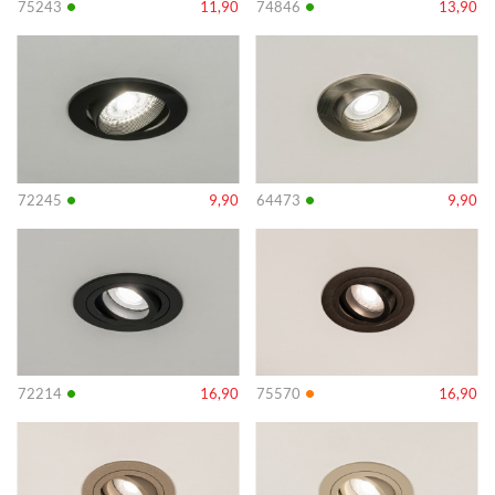
•
•
75243
11,90
74846
13,90
Info
Info
•
•
72245
9,90
64473
9,90
Info
Info
•
•
72214
16,90
75570
16,90
Info
Info