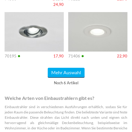
24,90
Info
Info
•
•
70195
17,90
71406
22,90
Mehr Auswahl
Noch 6 Artikel
Welche Arten von Einbaustrahlern gibt es?
Einbaustrahler sind in verschiedenen Ausführungen erhältlich, sodass Sie für
jeden Raum die passende Beleuchtung finden. Die beliebteste Variante sind feste
Einbaustrahler. Diese strahlen das Licht direkt nach unten und eignen sich
hervorragend als gleichmäßige Deckenbeleuchtung, beispielsweise im
Wohnzimmer, in der Küche oder im Badezimmer. Wenn Sie bestimmte Bereiche