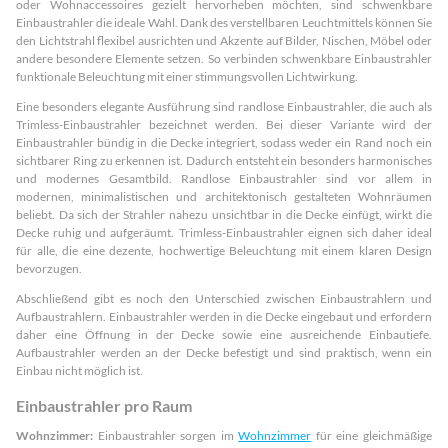
oder Wohnaccessoires gezielt hervorheben möchten, sind schwenkbare
Einbaustrahler die ideale Wahl. Dank des verstellbaren Leuchtmittels können Sie
den Lichtstrahl flexibel ausrichten und Akzente auf Bilder, Nischen, Möbel oder
andere besondere Elemente setzen. So verbinden schwenkbare Einbaustrahler
funktionale Beleuchtung mit einer stimmungsvollen Lichtwirkung.
Eine besonders elegante Ausführung sind randlose Einbaustrahler, die auch als
Trimless-Einbaustrahler bezeichnet werden. Bei dieser Variante wird der
Einbaustrahler bündig in die Decke integriert, sodass weder ein Rand noch ein
sichtbarer Ring zu erkennen ist. Dadurch entsteht ein besonders harmonisches
und modernes Gesamtbild. Randlose Einbaustrahler sind vor allem in
modernen, minimalistischen und architektonisch gestalteten Wohnräumen
beliebt. Da sich der Strahler nahezu unsichtbar in die Decke einfügt, wirkt die
Decke ruhig und aufgeräumt. Trimless-Einbaustrahler eignen sich daher ideal
für alle, die eine dezente, hochwertige Beleuchtung mit einem klaren Design
bevorzugen.
Abschließend gibt es noch den Unterschied zwischen Einbaustrahlern und
Aufbaustrahlern. Einbaustrahler werden in die Decke eingebaut und erfordern
daher eine Öffnung in der Decke sowie eine ausreichende Einbautiefe.
Aufbaustrahler werden an der Decke befestigt und sind praktisch, wenn ein
Einbau nicht möglich ist.
Einbaustrahler pro Raum
Wohnzimmer:
Einbaustrahler sorgen im
Wohnzimmer
für eine gleichmäßige