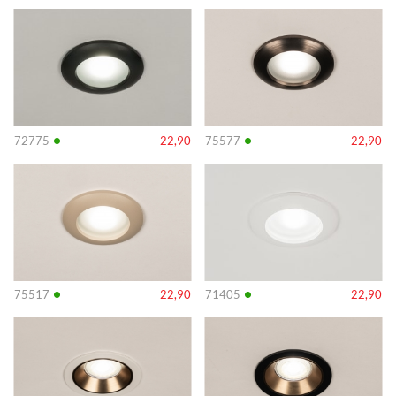
Info
Info
•
•
72775
22,90
75577
22,90
Info
Info
•
•
75517
22,90
71405
22,90
Info
Info