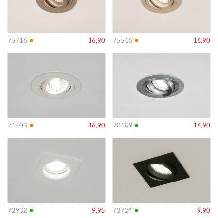
•
•
75716
16,90
75516
16,90
Info
Info
•
•
71403
16,90
70189
16,90
Info
Info
•
•
72932
9,95
72724
9,90