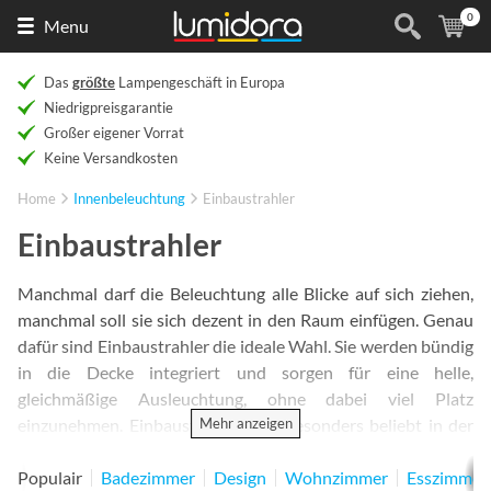
0
Naar
(
Ar
Menu
de
homepage
Das
größte
Lampengeschäft in Europa
Niedrigpreisgarantie
Großer eigener Vorrat
Keine Versandkosten
Home
Innenbeleuchtung
Einbaustrahler
Einbaustrahler
Manchmal darf die Beleuchtung alle Blicke auf sich ziehen,
manchmal soll sie sich dezent in den Raum einfügen. Genau
dafür sind Einbaustrahler die ideale Wahl. Sie werden bündig
in die Decke integriert und sorgen für eine helle,
gleichmäßige Ausleuchtung, ohne dabei viel Platz
Mehr anzeigen
einzunehmen. Einbaustrahler sind besonders beliebt in der
Küche und im Badezimmer, finden aber auch im
Wohnzimmer immer häufiger Verwendung. Sie eignen sich
Populair
Badezimmer
Design
Wohnzimmer
Esszimmer