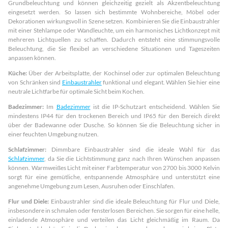
Grundbeleuchtung und können gleichzeitig gezielt als Akzentbeleuchtung
eingesetzt werden. So lassen sich bestimmte Wohnbereiche, Möbel oder
Dekorationen wirkungsvoll in Szene setzen. Kombinieren Sie die Einbaustrahler
mit einer Stehlampe oder Wandleuchte, um ein harmonisches Lichtkonzept mit
mehreren Lichtquellen zu schaffen. Dadurch entsteht eine stimmungsvolle
Beleuchtung, die Sie flexibel an verschiedene Situationen und Tageszeiten
anpassen können.
Küche:
Über der Arbeitsplatte, der Kochinsel oder zur optimalen Beleuchtung
von Schränken sind
Einbaustrahler
funktional und elegant. Wählen Sie hier eine
neutrale Lichtfarbe für optimale Sicht beim Kochen.
Badezimmer:
Im
Badezimmer
ist die IP-Schutzart entscheidend. Wählen Sie
mindestens IP44 für den trockenen Bereich und IP65 für den Bereich direkt
über der Badewanne oder Dusche. So können Sie die Beleuchtung sicher in
einer feuchten Umgebung nutzen.
Schlafzimmer:
Dimmbare Einbaustrahler sind die ideale Wahl für das
Schlafzimmer
, da Sie die Lichtstimmung ganz nach Ihren Wünschen anpassen
können. Warmweißes Licht mit einer Farbtemperatur von 2700 bis 3000 Kelvin
sorgt für eine gemütliche, entspannende Atmosphäre und unterstützt eine
angenehme Umgebung zum Lesen, Ausruhen oder Einschlafen.
Flur und Diele:
Einbaustrahler sind die ideale Beleuchtung für Flur und Diele,
insbesondere in schmalen oder fensterlosen Bereichen. Sie sorgen für eine helle,
einladende Atmosphäre und verteilen das Licht gleichmäßig im Raum. Da