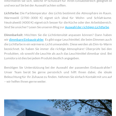
Informieren Sie sich, welche IP-Schutzart für Ihren Einsatzbereich geeignet ist
und worauf Sie bei der Auswahl achten sollten.
Lichtfarbe:
Die Farbtemperatur des Lichts bestimmt die Atmosphäre im Raum.
Warmweiß (2700–3000 K) eignet sich ideal für Wohn- und Schlafräume.
Neutralweiß (4000 K) eignet sich besser für die Küche oder den Arbeitsbereich.
Sind Sie unsicher? Lesen Sie unseren Blog zur
Auswahl der richtigen Lichtfarbe
.
Dimmbarkeit:
Möchten Sie die Lichtintensität anpassen können? Dann haben
wir
dimmbare Einbaustrahler
. Es gibt sogar Leuchtmittel, die beim Dimmen auch
die Lichtfarbe in ein wärmeres Licht umwandeln. Diese werden als Dim-to-Warm
bezeichnet. So haben Sie immer die richtige Atmosphäre! Überprüfe bei den
Produkten, ob sowohl die Leuchte als auch das Leuchtmittel dimmbar sind. Bei
Lumidora ist dies bei jedem Produkt deutlich angegeben.
Benötigen Sie Unterstützung bei der Auswahl der passenden Einbaustrahler?
Unser Team berät Sie gerne persönlich und hilft Ihnen dabei, die ideale
Beleuchtung für Ihr Zuhause zu finden. Nehmen Sie einfach Kontakt mit uns auf
– wir helfen Ihnen gerne weiter.