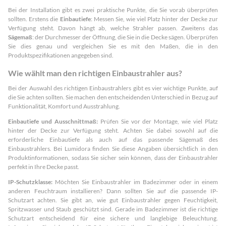
Bei der Installation gibt es zwei praktische Punkte, die Sie vorab überprüfen
sollten. Erstens die
Einbautiefe
: Messen Sie, wie viel Platz hinter der Decke zur
Verfügung steht. Davon hängt ab, welche Strahler passen. Zweitens das
Sägemaß
: der Durchmesser der Öffnung, die Sie in die Decke sägen. Überprüfen
Sie dies genau und vergleichen Sie es mit den Maßen, die in den
Produktspezifikationen angegeben sind.
Wie wählt man den richtigen Einbaustrahler aus?
Bei der Auswahl des richtigen Einbaustrahlers gibt es vier wichtige Punkte, auf
die Sie achten sollten. Sie machen den entscheidenden Unterschied in Bezug auf
Funktionalität, Komfort und Ausstrahlung.
Einbautiefe und Ausschnittmaß:
Prüfen Sie vor der Montage, wie viel Platz
hinter der Decke zur Verfügung steht. Achten Sie dabei sowohl auf die
erforderliche Einbautiefe als auch auf das passende Sägemaß des
Einbaustrahlers. Bei Lumidora finden Sie diese Angaben übersichtlich in den
Produktinformationen, sodass Sie sicher sein können, dass der Einbaustrahler
perfekt in Ihre Decke passt.
IP-Schutzklasse:
Möchten Sie Einbaustrahler im Badezimmer oder in einem
anderen Feuchtraum installieren? Dann sollten Sie auf die passende IP-
Schutzart achten. Sie gibt an, wie gut Einbaustrahler gegen Feuchtigkeit,
Spritzwasser und Staub geschützt sind. Gerade im Badezimmer ist die richtige
Schutzart entscheidend für eine sichere und langlebige Beleuchtung.