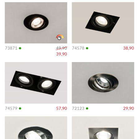
Info
Info
•
•
73871
49,90
74578
38,90
39,90
Info
Info
•
•
74579
57,90
72123
29,90
Info
Info