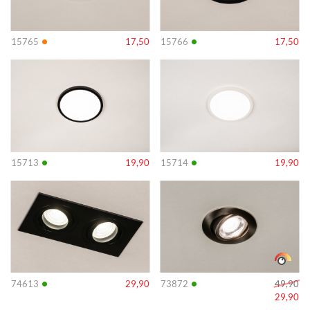
•
•
15765
17,50
15766
17,50
Info
Info
•
•
15713
19,90
15714
19,90
Info
Info
•
•
74613
29,90
73872
49,90
29,90