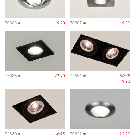
•
•
70805
9,90
70807
9,90
Info
Info
•
•
73086
22,90
74581
84,95
49,90
Info
Info
•
•
74580
46,95
70222
22,90