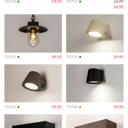
•
•
31754
59,90
74757
39,90
36,90
Info
Info
•
•
31765
49,90
74756
39,90
Info
Info
•
•
75551
39,90
73744
39,90
Info
Info