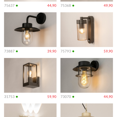
•
•
75637
44,90
75368
49,90
Info
Info
•
•
73887
39,90
75793
59,90
Info
Info
•
•
31753
59,90
73070
44,90
Info
Info