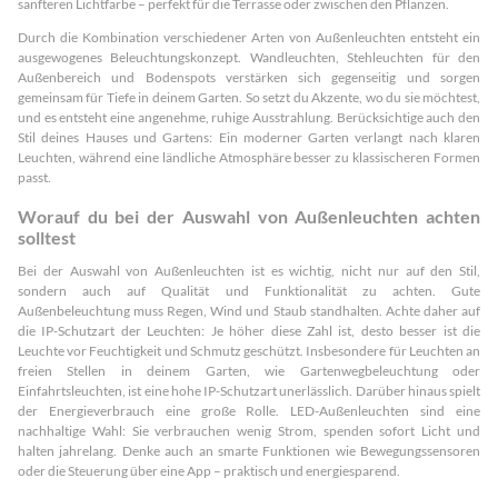
sanfteren Lichtfarbe – perfekt für die Terrasse oder zwischen den Pflanzen.
Durch die Kombination verschiedener Arten von Außenleuchten entsteht ein
ausgewogenes Beleuchtungskonzept. Wandleuchten, Stehleuchten für den
Außenbereich und Bodenspots verstärken sich gegenseitig und sorgen
gemeinsam für Tiefe in deinem Garten. So setzt du Akzente, wo du sie möchtest,
und es entsteht eine angenehme, ruhige Ausstrahlung. Berücksichtige auch den
Stil deines Hauses und Gartens: Ein moderner Garten verlangt nach klaren
Leuchten, während eine ländliche Atmosphäre besser zu klassischeren Formen
passt.
Worauf du bei der Auswahl von Außenleuchten achten
solltest
Bei der Auswahl von Außenleuchten ist es wichtig, nicht nur auf den Stil,
sondern auch auf Qualität und Funktionalität zu achten. Gute
Außenbeleuchtung muss Regen, Wind und Staub standhalten. Achte daher auf
die IP-Schutzart der Leuchten: Je höher diese Zahl ist, desto besser ist die
Leuchte vor Feuchtigkeit und Schmutz geschützt. Insbesondere für Leuchten an
freien Stellen in deinem Garten, wie Gartenwegbeleuchtung oder
Einfahrtsleuchten, ist eine hohe IP-Schutzart unerlässlich. Darüber hinaus spielt
der Energieverbrauch eine große Rolle. LED-Außenleuchten sind eine
nachhaltige Wahl: Sie verbrauchen wenig Strom, spenden sofort Licht und
halten jahrelang. Denke auch an smarte Funktionen wie Bewegungssensoren
oder die Steuerung über eine App – praktisch und energiesparend.