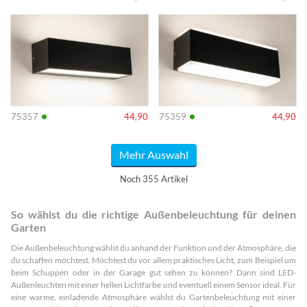
Info
Info
•
•
75357
44,90
75359
44,90
Mehr Auswahl
Noch 355 Artikel
So wählst du die richtige Außenbeleuchtung für deinen
Garten
Die Außenbeleuchtung wählst du anhand der Funktion und der Atmosphäre, die
du schaffen möchtest. Möchtest du vor allem praktisches Licht, zum Beispiel um
beim Schuppen oder in der Garage gut sehen zu können? Dann sind LED-
Außenleuchten mit einer hellen Lichtfarbe und eventuell einem Sensor ideal. Für
eine warme, einladende Atmosphäre wählst du Gartenbeleuchtung mit einer