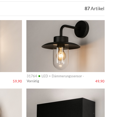
87
Artikel
Info
•
31764
LED + Dämmerungssensor ·
Vorrätig
59,90
49,90
Info