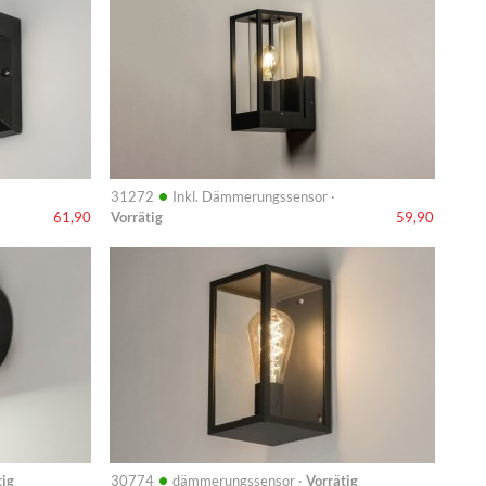
•
31272
Inkl. Dämmerungssensor ·
Vorrätig
61,90
59,90
Info
•
tig
30774
dämmerungssensor ·
Vorrätig