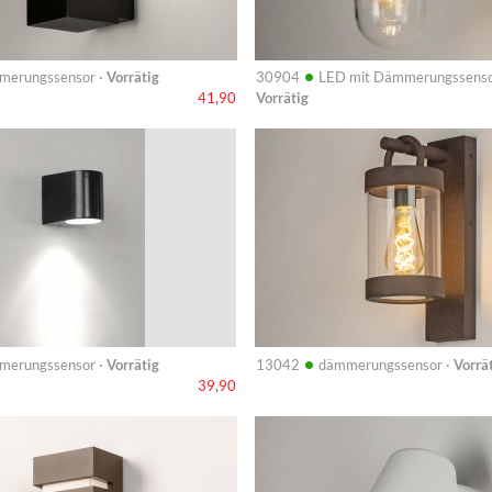
•
merungssensor ·
Vorrätig
30904
LED mit Dämmerungssenso
Vorrätig
41,90
Info
•
merungssensor ·
Vorrätig
13042
dämmerungssensor ·
Vorrä
39,90
Info