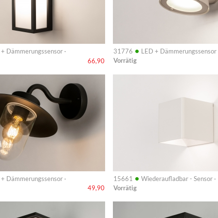
•
 + Dämmerungssensor ·
31776
LED + Dämmerungssensor 
Vorrätig
66,90
Info
•
 + Dämmerungssensor ·
15661
Wiederaufladbar - Sensor ·
Vorrätig
49,90
Info