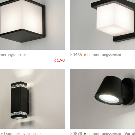
•
merungssensor
30465
dämmerungssensor
61,90
Info
•
 + Dämmerungssensor ·
30898
dämmerungssensor ·
Vorrä