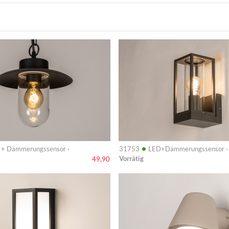
Info
•
 + Dämmerungssensor ·
31753
LED+Dämmerungssensor ·
Vorrätig
49,90
Info