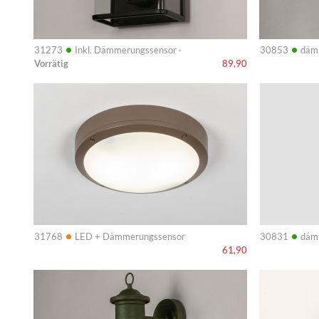
•
•
31273
Inkl. Dämmerungssensor ·
30853
däm
Vorrätig
89,90
Info
Info
•
•
31768
LED + Dämmerungssensor
30831
däm
61,90
Info
Info