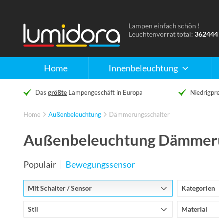
Lampen einfach schön !
Naar
Leuchtenvorrat total:
362444
de
homepage
Home
Innenbeleuchtung
Das
größte
Lampengeschäft in Europa
Niedrigpre
Home
Außenbeleuchtung
Dämmerungsschalter
Außenbeleuchtung Dämmeru
Populair
Bewegungssensor
Mit Schalter / Sensor
Kategorien
Stil
Material