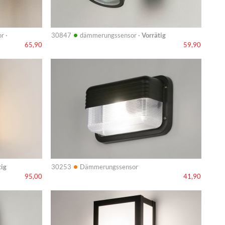
•
r ·
30847
dämmerungssensor ·
Vorrätig
65,90
59,90
Info
•
tig
30253
Dämmerungssensor
95,00
41,90
Info