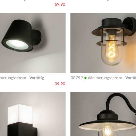
69,90
Info
•
merungssensor ·
Vorrätig
30799
dämmerungssensor ·
Vorrä
39,90
Info