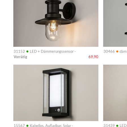
•
•
31152
LED + Dämmerungssensor ·
30466
däm
Vorrätig
69,90
Info
Info
•
•
15567
Kabellos, Aufladbar, Solar ·
31439
LED