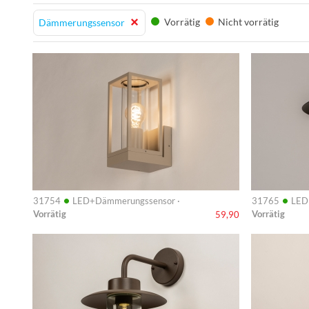
Vorrätig
Nicht vorrätig
Dämmerungssensor
Info
Info
•
•
31754
LED+Dämmerungssensor ·
31765
LED
Vorrätig
Vorrätig
59,90
Info
Info