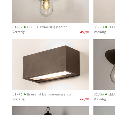
•
•
31767
LED + Dämmerungssensor ·
31773
LED
Vorrätig
Vorrätig
49,90
Info
Info
•
•
31746
Braun mit Dämmerungssensor ·
31766
LED
Vorrätig
Vorrätig
66,90
Info
Info