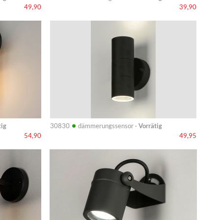
49,90
39,90
Info
•
tig
30830
dämmerungssensor ·
Vorrätig
54,90
49,95
Info