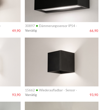
•
·
30897
Dämmerungssensor IP54 ·
Vorrätig
49,90
66,90
Info
•
15662
Wiederaufladbar - Sensor ·
Vorrätig
93,90
93,90
Info