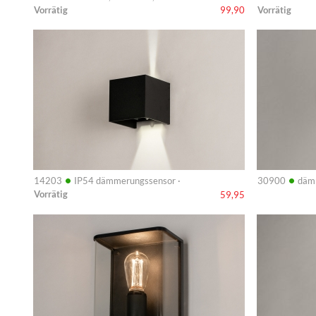
Vorrätig
Vorrätig
99,90
Info
Info
•
•
14203
IP54 dämmerungssensor ·
30900
däm
Vorrätig
59,95
Info
Info