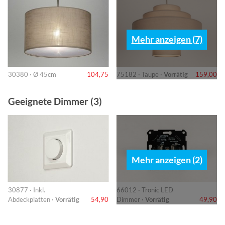
Mehr anzeigen (7)
30380 · Ø 45cm
104,75
75182 · Taupe ·
Vorrätig
159,00
Geeignete Dimmer (3)
Mehr anzeigen (2)
30877 · Inkl.
66012 · Tronic LED
Abdeckplatten ·
Vorrätig
54,90
Dimmer ·
Vorrätig
49,90