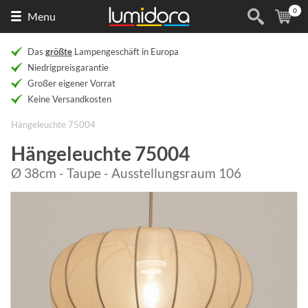
0
Naar
(
Ar
Menu
de
homepage
Das
größte
Lampengeschäft in Europa
Niedrigpreisgarantie
Großer eigener Vorrat
Keine Versandkosten
Hängeleuchte 75004
Hängeleuchte 75004
Ø 38cm - Taupe - Ausstellungsraum 106