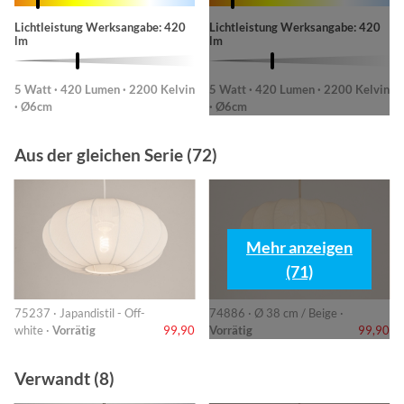
Lichtleistung Werksangabe: 420
Lichtleistung Werksangabe: 420
lm
lm
5 Watt · 420 Lumen · 2200 Kelvin
5 Watt · 420 Lumen · 2200 Kelvin
· Ø6cm
· Ø6cm
Aus der gleichen Serie (72)
Mehr anzeigen
(71)
75237 · Japandistil - Off-
74886 · Ø 38 cm / Beige ·
white ·
Vorrätig
99,90
Vorrätig
99,90
Verwandt (8)