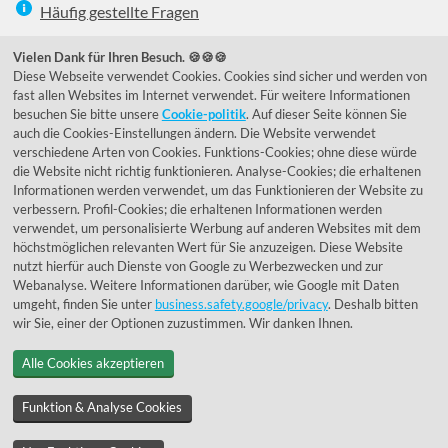
Häufig gestellte Fragen
039292 - 678215
Vielen Dank für Ihren Besuch. 🍪🍪🍪
Diese Webseite verwendet Cookies. Cookies sind sicher und werden von
de@lumidora.com
fast allen Websites im Internet verwendet. Für weitere Informationen
besuchen Sie bitte unsere
Cookie-politik
. Auf dieser Seite können Sie
auch die Cookies-Einstellungen ändern. Die Website verwendet
verschiedene Arten von Cookies. Funktions-Cookies; ohne diese würde
Facebook
Instagram
die Website nicht richtig funktionieren. Analyse-Cookies; die erhaltenen
Kundenmeinungen
Informationen werden verwendet, um das Funktionieren der Website zu
verbessern. Profil-Cookies; die erhaltenen Informationen werden
Exzellent - eKomi.de
verwendet, um personalisierte Werbung auf anderen Websites mit dem
höchstmöglichen relevanten Wert für Sie anzuzeigen. Diese Website
nutzt hierfür auch Dienste von Google zu Werbezwecken und zur
Webanalyse. Weitere Informationen darüber, wie Google mit Daten
umgeht, finden Sie unter
business.safety.google/privacy
. Deshalb bitten
wir Sie, einer der Optionen zuzustimmen. Wir danken Ihnen.
Alle Cookies akzeptieren
© 1955 - 2026 Lumidora
Funktion & Analyse Cookies