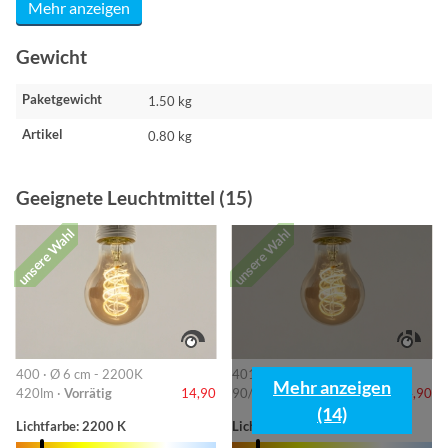
Mehr anzeigen
Gewicht
Paketgewicht
1.50 kg
Artikel
0.80 kg
Geeignete Leuchtmittel (15)
unsere Wahl
unsere Wahl
400 · Ø 6 cm - 2200K
401 · 6cm-2200K
Mehr anzeigen
420lm ·
Vorrätig
14,90
90/220/420lm ·
Vorrätig
14,90
(14)
Lichtfarbe: 2200 K
Lichtfarbe: 2200 K