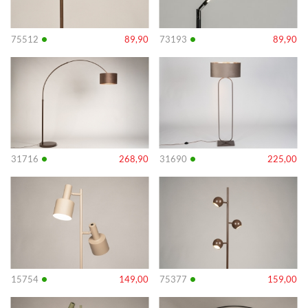
•
•
75512
89,90
73193
89,90
Info
Info
•
•
31716
268,90
31690
225,00
Info
Info
•
•
15754
149,00
75377
159,00
Info
Info