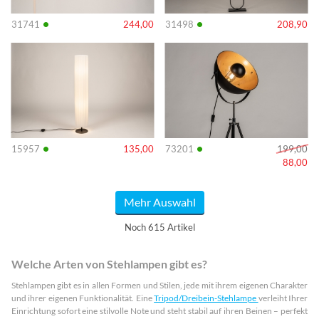
•
•
31741
244,00
31498
208,90
Info
Info
•
•
15957
135,00
73201
199,00
88,00
Mehr Auswahl
Noch 615 Artikel
Welche Arten von Stehlampen gibt es?
Stehlampen gibt es in allen Formen und Stilen, jede mit ihrem eigenen Charakter
und ihrer eigenen Funktionalität. Eine
Tripod/Dreibein-Stehlampe
verleiht Ihrer
Einrichtung sofort eine stilvolle Note und steht stabil auf ihren Beinen – perfekt