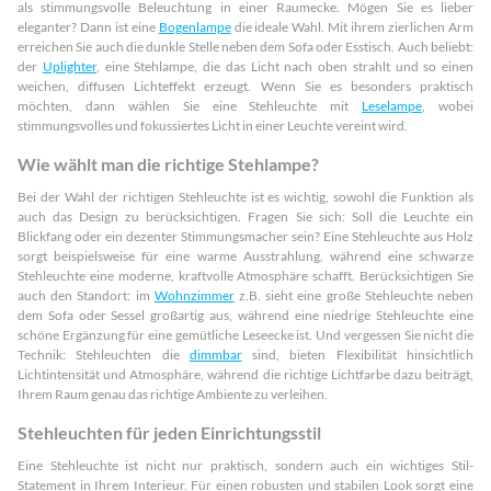
als stimmungsvolle Beleuchtung in einer Raumecke. Mögen Sie es lieber
eleganter? Dann ist eine
Bogenlampe
die ideale Wahl. Mit ihrem zierlichen Arm
erreichen Sie auch die dunkle Stelle neben dem Sofa oder Esstisch. Auch beliebt:
der
Uplighter
, eine Stehlampe, die das Licht nach oben strahlt und so einen
weichen, diffusen Lichteffekt erzeugt. Wenn Sie es besonders praktisch
möchten, dann wählen Sie eine Stehleuchte mit
Leselampe
, wobei
stimmungsvolles und fokussiertes Licht in einer Leuchte vereint wird.
Wie wählt man die richtige Stehlampe?
Bei der Wahl der richtigen Stehleuchte ist es wichtig, sowohl die Funktion als
auch das Design zu berücksichtigen. Fragen Sie sich: Soll die Leuchte ein
Blickfang oder ein dezenter Stimmungsmacher sein? Eine Stehleuchte aus Holz
sorgt beispielsweise für eine warme Ausstrahlung, während eine schwarze
Stehleuchte eine moderne, kraftvolle Atmosphäre schafft. Berücksichtigen Sie
auch den Standort: im
Wohnzimmer
z.B. sieht eine große Stehleuchte neben
dem Sofa oder Sessel großartig aus, während eine niedrige Stehleuchte eine
schöne Ergänzung für eine gemütliche Leseecke ist. Und vergessen Sie nicht die
Technik: Stehleuchten die
dimmbar
sind, bieten Flexibilität hinsichtlich
Lichtintensität und Atmosphäre, während die richtige Lichtfarbe dazu beiträgt,
Ihrem Raum genau das richtige Ambiente zu verleihen.
Stehleuchten für jeden Einrichtungsstil
Eine Stehleuchte ist nicht nur praktisch, sondern auch ein wichtiges Stil-
Statement in Ihrem Interieur. Für einen robusten und stabilen Look sorgt eine