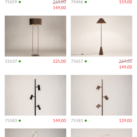
•
•
75659
269,00
74446
159,00
149,00
Info
Info
•
•
31637
225,00
75657
269,00
149,00
Info
Info
•
•
75583
149,00
75581
129,00
Info
Info