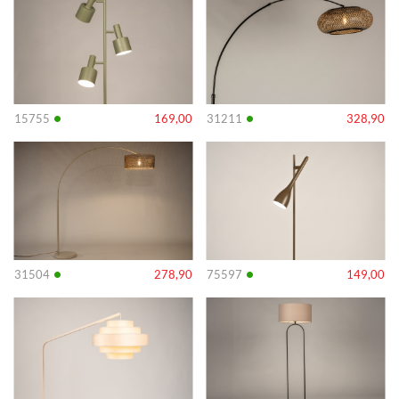
•
•
15755
169,00
31211
328,90
Info
Info
•
•
31504
278,90
75597
149,00
Info
Info