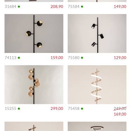
•
•
31684
208,90
75584
149,00
Info
Info
•
•
74113
159,00
75580
129,00
Info
Info
•
•
15255
299,00
75458
249,00
169,00
Info
Info