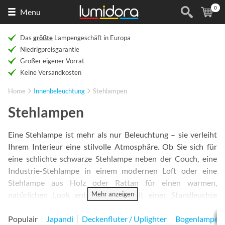
0
Naar
(
Ar
Menu
de
homepage
Das
größte
Lampengeschäft in Europa
Niedrigpreisgarantie
Großer eigener Vorrat
Keine Versandkosten
Home
Innenbeleuchtung
Stehlampen
Stehlampen
Eine Stehlampe ist mehr als nur Beleuchtung – sie verleiht
Ihrem Interieur eine stilvolle Atmosphäre. Ob Sie sich für
eine schlichte schwarze Stehlampe neben der Couch, eine
Industrie-Stehlampe in einem modernen Loft oder eine
Stehlampe aus Holz oder Rattan für einen warmen,
Mehr anzeigen
natürlichen Look entscheiden – mit einer Standleuchte
schaffen Sie ganz einfach zusätzliches Licht und Atmosphäre.
Eine große Stehlampe setzt ein Statement im Wohnzimmer,
Populair
Japandi
Deckenfluter / Uplighter
Bogenlampen