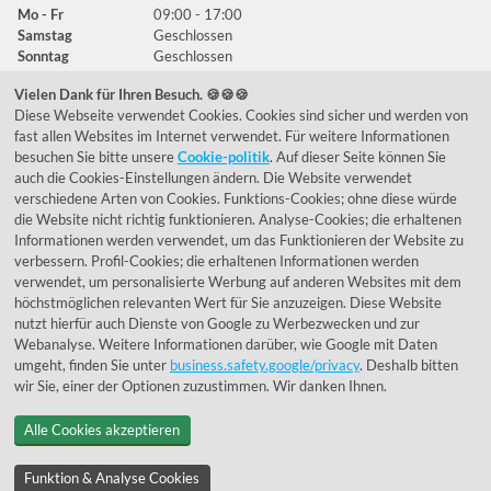
Mo - Fr
09:00 - 17:00
Samstag
Geschlossen
Sonntag
Geschlossen
Vielen Dank für Ihren Besuch. 🍪🍪🍪
Diese Webseite verwendet Cookies. Cookies sind sicher und werden von
Häufig gestellte Fragen
fast allen Websites im Internet verwendet. Für weitere Informationen
besuchen Sie bitte unsere
Cookie-politik
. Auf dieser Seite können Sie
039292 - 678215
auch die Cookies-Einstellungen ändern. Die Website verwendet
verschiedene Arten von Cookies. Funktions-Cookies; ohne diese würde
de@lumidora.com
die Website nicht richtig funktionieren. Analyse-Cookies; die erhaltenen
Informationen werden verwendet, um das Funktionieren der Website zu
verbessern. Profil-Cookies; die erhaltenen Informationen werden
verwendet, um personalisierte Werbung auf anderen Websites mit dem
Facebook
Instagram
höchstmöglichen relevanten Wert für Sie anzuzeigen. Diese Website
Kundenmeinungen
nutzt hierfür auch Dienste von Google zu Werbezwecken und zur
Webanalyse. Weitere Informationen darüber, wie Google mit Daten
Exzellent - eKomi.de
umgeht, finden Sie unter
business.safety.google/privacy
. Deshalb bitten
wir Sie, einer der Optionen zuzustimmen. Wir danken Ihnen.
Alle Cookies akzeptieren
Funktion & Analyse Cookies