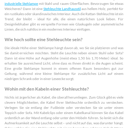
industrielle Stehlampe
mit Stahl und rauen Oberflächen. Bevorzugen Sie etwas
Weicheres? Dann ist eine
Stehleuchte Landhausstil
aus hellem Holz, perfekt für
ein rustikales oder skandinavisches Interieur. Auch die Rattan-Stehleuchte ist ein
Trend, der bleibt – ideal für alle, die einen natürlichen Look lieben. Für
Designliebhaber gibt es verspielte Formen wie Glaskugeln oder asymmetrische
Linien, die sich nahtlos in ein modernes Interieur einfügen.
Wie hoch sollte eine Stehleuchte sein?
Die ideale Höhe einer Stehlampe hängt davon ab, wo Sie sie platzieren und was
Sie damit erreichen möchten. Steht die Leuchte neben einem Stuhl oder Sofa?
Dann ist eine Höhe auf Augenhöhe (meist etwa 1,50 bis 1,70 Meter) ideal. So
erhalten Sie ausreichend Licht, ohne dass es Ihnen direkt in die Augen scheint.
Eine große Stehlampe kommt in einem offenen Raum besonders gut zur
Geltung, während eine kleine Stehlampe für zusätzliches Licht auf einem
niedrigen Schrank oder in einer Leseecke sorgt.
Wohin mit den Kabeln einer Stehleuchte?
Nichts ist ärgerlicher als Kabel, die überall herumliegen. Zum Glück gibt es viele
clevere Möglichkeiten, die Kabel Ihrer Stehleuchte ordentlich zu verstecken.
Verlegen Sie sie entlang der Fußleiste oder verstecken Sie sie unter einem
Teppich oder Sofa. Mit Kabelclips oder einem Kabelkanal können Sie das Kabel
ordentlich an der Wand entlang oder unter den Möbeln führen. So lenkt sich die
Aufmerksamkeit auf die Leuchte selbst – und nicht auf das, was darunter hängt.