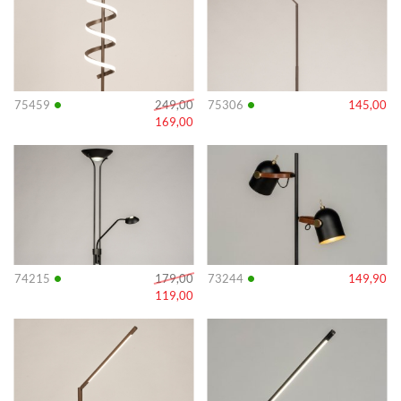
•
•
75459
249,00
75306
145,00
169,00
Info
Info
•
•
74215
179,00
73244
149,90
119,00
Info
Info