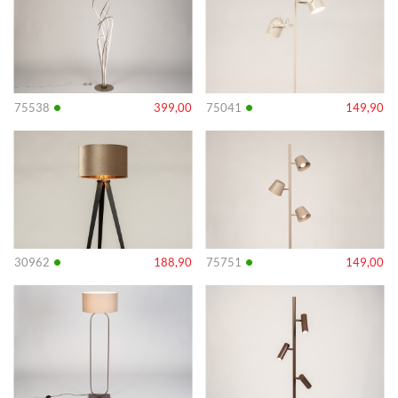
•
•
75538
399,00
75041
149,90
Info
Info
•
•
30962
188,90
75751
149,00
Info
Info