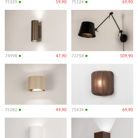
•
•
75329
59,90
75124
69,90
Info
Info
•
•
74998
47,90
73758
109,90
Info
Info
•
•
75282
49,90
75434
69,90
Info
Info