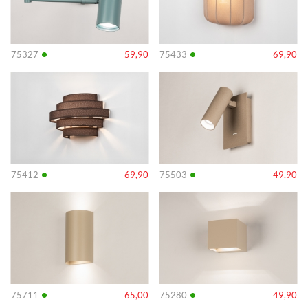
•
•
75327
59,90
75433
69,90
Info
Info
•
•
75412
69,90
75503
49,90
Info
Info
•
•
75711
65,00
75280
49,90