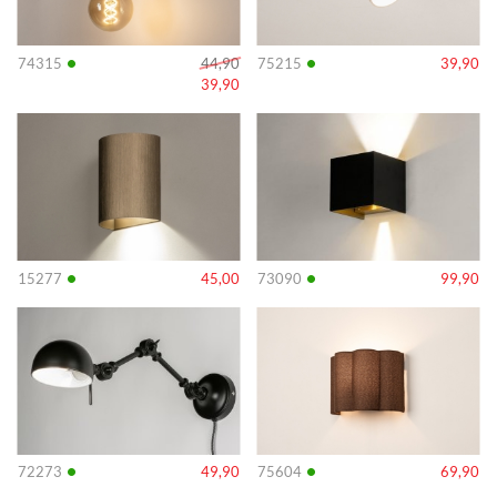
•
•
74315
44,90
75215
39,90
39,90
Info
Info
•
•
15277
45,00
73090
99,90
Info
Info
•
•
72273
49,90
75604
69,90