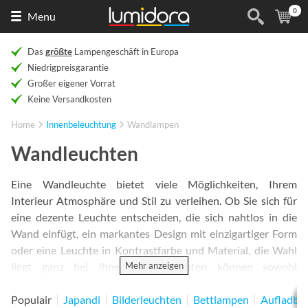
0
Naar
(
Ar
Menu
de
homepage
Das
größte
Lampengeschäft in Europa
Niedrigpreisgarantie
Großer eigener Vorrat
Keine Versandkosten
Home
Innenbeleuchtung
Wandlampen
Wandleuchten
Eine Wandleuchte bietet viele Möglichkeiten, Ihrem
Interieur Atmosphäre und Stil zu verleihen. Ob Sie sich für
eine dezente Leuchte entscheiden, die sich nahtlos in die
Wand einfügt, ein markantes Design mit einzigartiger Form
oder eine Leuchte in Kontrastfarbe und Material, die Wahl
Mehr anzeigen
liegt ganz bei Ihnen. Wandleuchten können sowohl
funktional als auch dekorativ sein und tragen maßgeblich zur
gewünschten Atmosphäre in jedem Raum bei. Ob dezente
Populair
Japandi
Bilderleuchten
Bettlampen
Aufladba