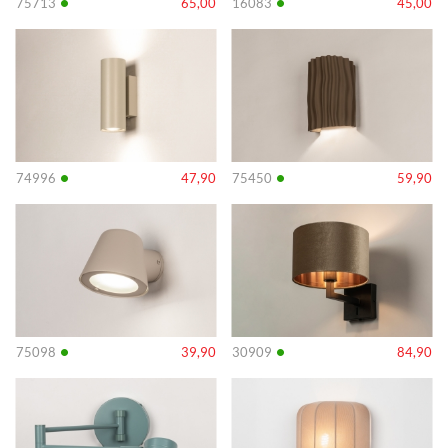
•
•
75713
65,00
16083
45,00
Info
Info
•
•
74996
47,90
75450
59,90
Info
Info
•
•
75098
39,90
30909
84,90
Info
Info