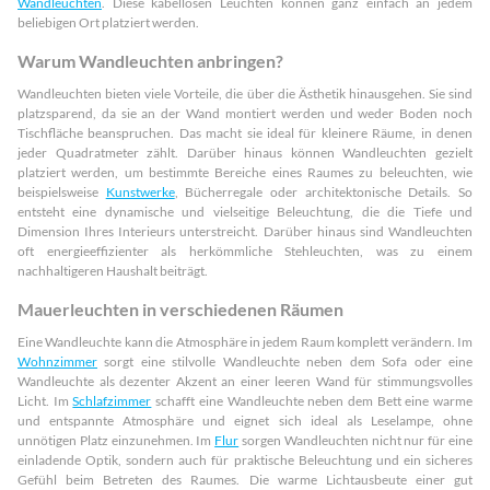
Wandleuchten
. Diese kabellosen Leuchten können ganz einfach an jedem
beliebigen Ort platziert werden.
Warum Wandleuchten anbringen?
Wandleuchten bieten viele Vorteile, die über die Ästhetik hinausgehen. Sie sind
platzsparend, da sie an der Wand montiert werden und weder Boden noch
Tischfläche beanspruchen. Das macht sie ideal für kleinere Räume, in denen
jeder Quadratmeter zählt. Darüber hinaus können Wandleuchten gezielt
platziert werden, um bestimmte Bereiche eines Raumes zu beleuchten, wie
beispielsweise
Kunstwerke
, Bücherregale oder architektonische Details. So
entsteht eine dynamische und vielseitige Beleuchtung, die die Tiefe und
Dimension Ihres Interieurs unterstreicht. Darüber hinaus sind Wandleuchten
oft energieeffizienter als herkömmliche Stehleuchten, was zu einem
nachhaltigeren Haushalt beiträgt.
Mauerleuchten in verschiedenen Räumen
Eine Wandleuchte kann die Atmosphäre in jedem Raum komplett verändern. Im
Wohnzimmer
sorgt eine stilvolle Wandleuchte neben dem Sofa oder eine
Wandleuchte als dezenter Akzent an einer leeren Wand für stimmungsvolles
Licht. Im
Schlafzimmer
schafft eine Wandleuchte neben dem Bett eine warme
und entspannte Atmosphäre und eignet sich ideal als Leselampe, ohne
unnötigen Platz einzunehmen. Im
Flur
sorgen Wandleuchten nicht nur für eine
einladende Optik, sondern auch für praktische Beleuchtung und ein sicheres
Gefühl beim Betreten des Raumes. Die warme Lichtausbeute einer gut