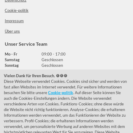
Datenschutz
Cookie-politik
Impressum
Über uns
Unser Service Team
Mo - Fr
09:00 - 17:00
Samstag
Geschlossen
Sonntag
Geschlossen
Vielen Dank für Ihren Besuch. 🍪🍪🍪
Diese Webseite verwendet Cookies. Cookies sind sicher und werden von
Häufig gestellte Fragen
fast allen Websites im Internet verwendet. Für weitere Informationen
besuchen Sie bitte unsere
Cookie-politik
. Auf dieser Seite können Sie
039292 - 678215
auch die Cookies-Einstellungen ändern. Die Website verwendet
verschiedene Arten von Cookies. Funktions-Cookies; ohne diese würde
de@lumidora.com
die Website nicht richtig funktionieren. Analyse-Cookies; die erhaltenen
Informationen werden verwendet, um das Funktionieren der Website zu
verbessern. Profil-Cookies; die erhaltenen Informationen werden
verwendet, um personalisierte Werbung auf anderen Websites mit dem
Facebook
Instagram
höchstmöglichen relevanten Wert für Sie anzuzeigen. Diese Website