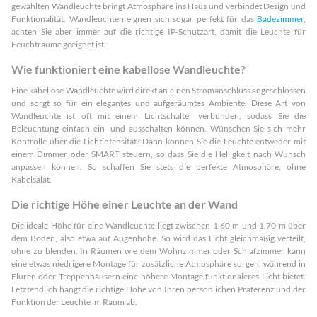
gewählten Wandleuchte bringt Atmosphäre ins Haus und verbindet Design und
Funktionalität. Wandleuchten eignen sich sogar perfekt für das
Badezimmer
,
achten Sie aber immer auf die richtige IP-Schutzart, damit die Leuchte für
Feuchträume geeignet ist.
Wie funktioniert eine kabellose Wandleuchte?
Eine kabellose Wandleuchte wird direkt an einen Stromanschluss angeschlossen
und sorgt so für ein elegantes und aufgeräumtes Ambiente. Diese Art von
Wandleuchte ist oft mit einem Lichtschalter verbunden, sodass Sie die
Beleuchtung einfach ein- und ausschalten können. Wünschen Sie sich mehr
Kontrolle über die Lichtintensität? Dann können Sie die Leuchte entweder mit
einem Dimmer oder SMART steuern, so dass Sie die Helligkeit nach Wunsch
anpassen können. So schaffen Sie stets die perfekte Atmosphäre, ohne
Kabelsalat.
Die richtige Höhe einer Leuchte an der Wand
Die ideale Höhe für eine Wandleuchte liegt zwischen 1,60 m und 1,70 m über
dem Boden, also etwa auf Augenhöhe. So wird das Licht gleichmäßig verteilt,
ohne zu blenden. In Räumen wie dem Wohnzimmer oder Schlafzimmer kann
eine etwas niedrigere Montage für zusätzliche Atmosphäre sorgen, während in
Fluren oder Treppenhäusern eine höhere Montage funktionaleres Licht bietet.
Letztendlich hängt die richtige Höhe von Ihren persönlichen Präferenz und der
Funktion der Leuchte im Raum ab.