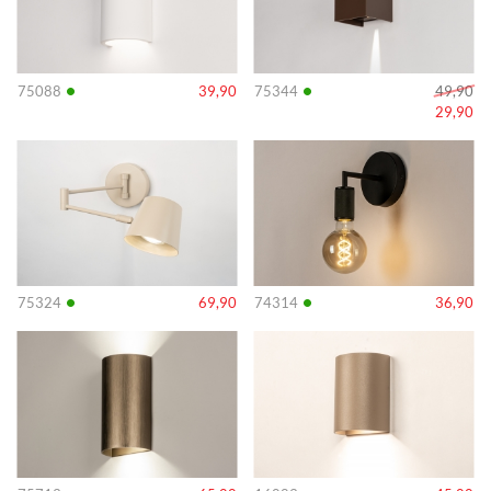
•
•
75088
39,90
75344
49,90
29,90
Info
Info
•
•
75324
69,90
74314
36,90
Info
Info