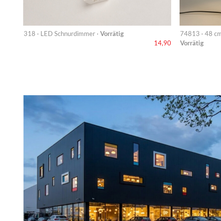
318 · LED Schnurdimmer ·
Vorrätig
74813 · 48 cm
Vorrätig
14,90