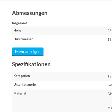
Abmessungen
Insgesamt
Höhe
23
Durchmesser
15
Mehr anzeigen
Spezifikationen
Kategorien
Ti
Unterkategorie
Le
Material
Gl
└ 
└
Ma