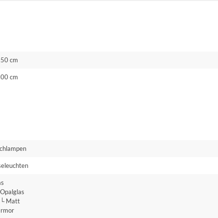
.50 cm
.00 cm
schlampen
seleuchten
as
Opalglas
 Matt
rmor