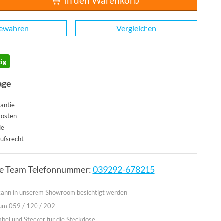
In den Warenkorb
ewahren
Vergleichen
ig
age
antie
kosten
ie
ufsrecht
ce Team Telefonnummer:
039292-678215
 kann in unserem Showroom besichtigt werden
um 059 / 120 / 202
abel und Stecker für die Steckdose