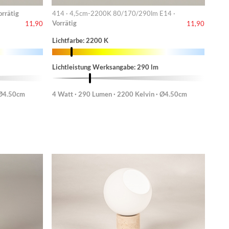
orrätig
414 · 4,5cm-2200K 80/170/290lm E14 ·
Vorrätig
11,90
11,90
Lichtfarbe: 2200 K
Lichtleistung Werksangabe: 290 lm
 Ø4.50cm
4 Watt · 290 Lumen · 2200 Kelvin · Ø4.50cm