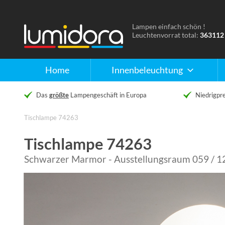
Lampen einfach schön !
Naar
Leuchtenvorrat total:
363112
de
homepage
Home
Innenbeleuchtung
Das
größte
Lampengeschäft in Europa
Niedrigpre
Tischlampe 74263
Tischlampe 74263
Schwarzer Marmor - Ausstellungsraum 059 / 1