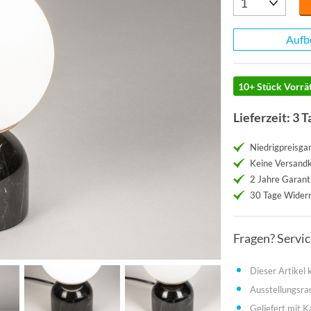
Aufb
10+ Stück Vorrät
Lieferzeit: 3 T
Niedrigpreisgar
Keine Versand
2 Jahre Garant
30 Tage Widerr
Fragen? Servi
Dieser Artikel
Ausstellungsra
Geliefert mit K