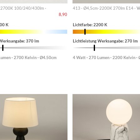
- 2700K 100/240/430lm ·
413 · Ø4,5cm-2200K 270lm E14 ·
V
8,90
700 K
Lichtfarbe: 2200 K
 Werksangabe: 370 lm
Lichtleistung Werksangabe: 270 lm
Lumen · 2700 Kelvin · Ø4.50cm
4 Watt · 270 Lumen · 2200 Kelvin ·