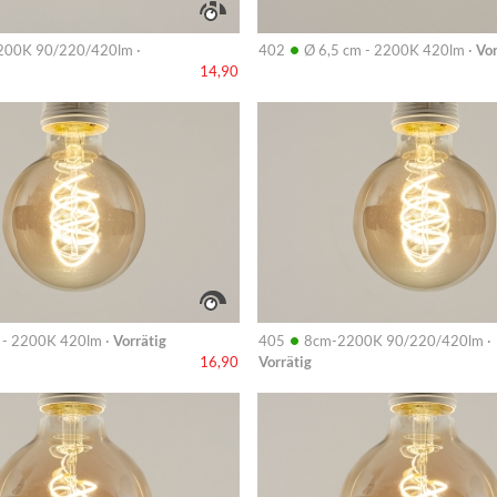
•
00K 90/220/420lm ·
402
Ø 6,5 cm - 2200K 420lm ·
Vor
14,90
Info
•
 - 2200K 420lm ·
Vorrätig
405
8cm-2200K 90/220/420lm ·
Vorrätig
16,90
Info