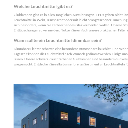
Welche Leuchtmittel gibt es?
Glühlampen gibt es in allen möglichen Ausführungen. LEDs geben nicht länge
Leuchtmittel in Weiß, Transparent oder mit leicht orangefarbener Tünchung. 
sich besonders, wenn Sie zerbrechendes Glas vermeiden wollen. Unsere Str
Enttäuschungen zu vermeiden. Nutzen Sie einfach unsere praktischen Filter, 
Wann sollte ein Leuchtmittel dimmbar sein?
Dimmbare Lichter schaffen eine besondere Atmosphäre in Schlaf- und Wohn
Tageszeit können die Leuchtmittel nach Wunsch gedimmt werden. Einige unser
lassen. Unsere schwarz-rauchfarbenen Glühlampen sind besonders dunkel und
wie gemacht. Entdecken Sie selbst unser breites Sortiment an Leuchtmitteln f