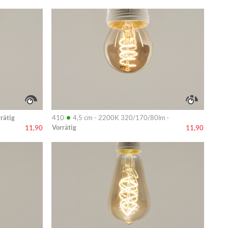
Info
•
rätig
410
4,5 cm - 2200K 320/170/80lm ·
Vorrätig
11,90
11,90
Info