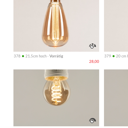
•
•
378
21.5cm hoch ·
Vorrätig
379
20 cm 
28,00
Info
Info