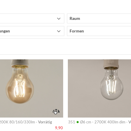
Raum
ungen
Formen
Info
•
200K 80/160/330lm ·
Vorrätig
351
Ø6 cm - 2700K 400lm dim ·
V
9,90