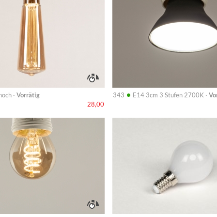
•
hoch ·
Vorrätig
343
E14 3cm 3 Stufen 2700K ·
Vo
28,00
Info