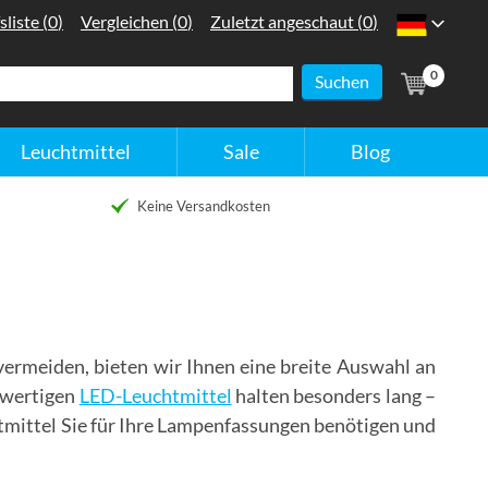
:
:
:
sliste
(
0
)
Vergleichen
(
0
)
Zuletzt angeschaut
(
0
)
Nederland
(
Artik
0
Leuchtmittel
Sale
Blog
Keine Versandkosten
vermeiden, bieten wir Ihnen eine breite Auswahl an
hwertigen
LED-Leuchtmittel
halten besonders lang –
htmittel Sie für Ihre Lampenfassungen benötigen und