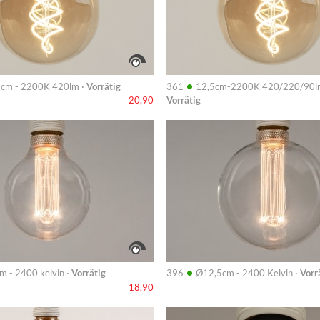
•
 cm - 2200K 420lm ·
Vorrätig
361
12,5cm-2200K 420/220/90l
Vorrätig
20,90
Info
•
m - 2400 kelvin ·
Vorrätig
396
Ø12,5cm - 2400 Kelvin ·
Vorr
18,90
Info