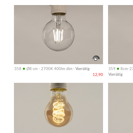
Info
Info
•
•
358
Ø8 cm - 2700K 400lm dim ·
Vorrätig
359
8cm-27
Vorrätig
12,90
Info
Info