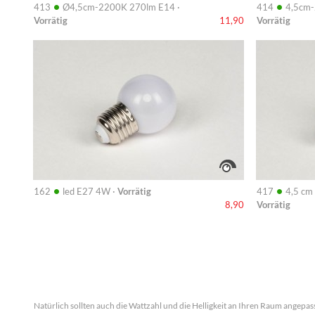
•
•
413
Ø4,5cm-2200K 270lm E14 ·
414
4,5cm-
Vorrätig
Vorrätig
11,90
Info
Info
•
•
162
led E27 4W ·
Vorrätig
417
4,5 cm
Vorrätig
8,90
Natürlich sollten auch die Wattzahl und die Helligkeit an Ihren Raum angepa