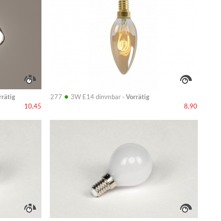
•
rrätig
277
3W E14 dimmbar ·
Vorrätig
10,45
8,90
Info