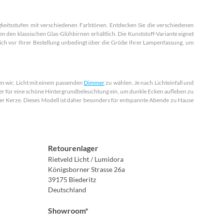
ligkeitsstufen mit verschiedenen Farbtönen. Entdecken Sie die verschiedenen
n den klassischen Glas-Glühbirnen erhältlich. Die Kunststoff-Variante eignet
ich vor Ihrer Bestellung unbedingt über die Größe Ihrer Lampenfassung, um
 wir, Licht mit einem passenden
Dimmer
zu wählen. Je nach Lichteinfall und
ter für eine schöne Hintergrundbeleuchtung ein, um dunkle Ecken aufleben zu
er Kerze. Dieses Modell ist daher besonders für entspannte Abende zu Hause
Retourenlager
Rietveld Licht / Lumidora
Königsborner Strasse 26a
39175 Biederitz
Deutschland
Showroom*