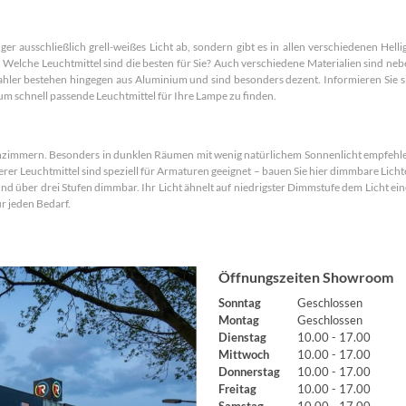
r ausschließlich grell-weißes Licht ab, sondern gibt es in allen verschiedenen Hel
Welche Leuchtmittel sind die besten für Sie? Auch verschiedene Materialien sind nebe
ahler bestehen hingegen aus Aluminium und sind besonders dezent. Informieren Sie s
um schnell passende Leuchtmittel für Ihre Lampe zu finden.
zimmern. Besonders in dunklen Räumen mit wenig natürlichem Sonnenlicht empfehlen
er Leuchtmittel sind speziell für Armaturen geeignet – bauen Sie hier dimmbare Lich
 über drei Stufen dimmbar. Ihr Licht ähnelt auf niedrigster Dimmstufe dem Licht ein
ür jeden Bedarf.
Öffnungszeiten Showroom
Sonntag
Geschlossen
Montag
Geschlossen
Dienstag
10.00 - 17.00
Mittwoch
10.00 - 17.00
Donnerstag
10.00 - 17.00
Freitag
10.00 - 17.00