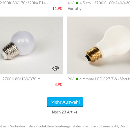
•
2200K 80/170/290lm E14 ·
416
4,5 cm - 2700K 100/240/430
Vorrätig
11,90
Info
•
 - 2700K 80/180/370lm ·
966
dimmbar LED E27 7W ·
Vorrä
8,90
Mehr Auswahl
Noch 23 Artikel
sst sein. Sie finden in den Produktbeschreibungen daher alle Infos zu Lumenzahl, Dur