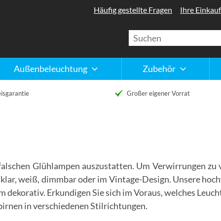
Häufig gestellte Fragen
Ihre Einkauf
Außenbeleuchtung
Zubehör
isgarantie
Großer eigener Vorrat
n falschen Glühlampen auszustatten. Um Verwirrungen zu 
b klar, weiß, dimmbar oder im Vintage-Design. Unsere hoc
m dekorativ. Erkundigen Sie sich im Voraus, welches Leuc
birnen in verschiedenen Stilrichtungen.