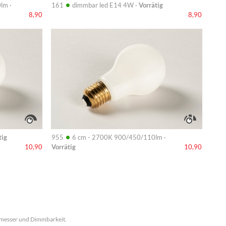
•
lm ·
161
dimmbar led E14 4W ·
Vorrätig
8,90
8,90
Info
•
tig
955
6 cm - 2700K 900/450/110lm ·
Vorrätig
10,90
10,90
chmesser und Dimmbarkeit.