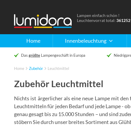
Lampen einfach schön !
Naar
Leuchtenvorrat total:
361252
de
homepage
Home
Innenbeleuchtung
Das
größte
Lampengeschäft in Europa
Niedrigpre
Home
Zubehör
Leuchtmittel
Zubehör Leuchtmittel
Nichts ist ärgerlicher als eine neue Lampe mit de
Leuchtmitteln für jeden Bedarf und jede Lampe - o
genau gesagt bis zu 15.000 Stunden – und sind zude
stöbern Sie durch unser breites Sortiment aus Glüh