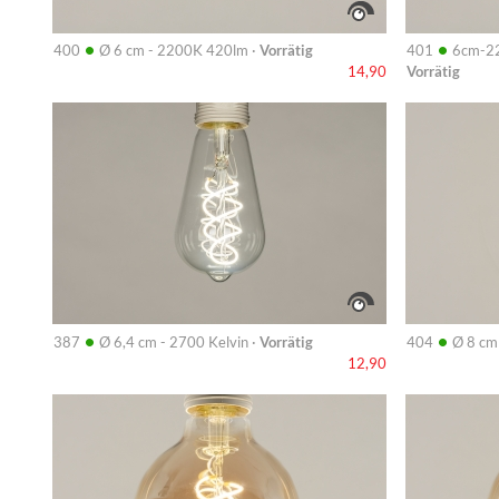
•
•
400
Ø 6 cm - 2200K 420lm ·
Vorrätig
401
6cm-22
Vorrätig
14,90
Info
Info
•
•
387
Ø 6,4 cm - 2700 Kelvin ·
Vorrätig
404
Ø 8 cm
12,90
Info
Info