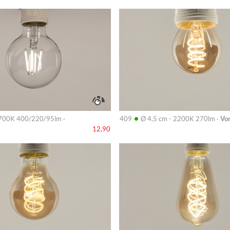
Info
•
00K 400/220/95lm ·
409
Ø 4,5 cm - 2200K 270lm ·
Vor
12,90
Info