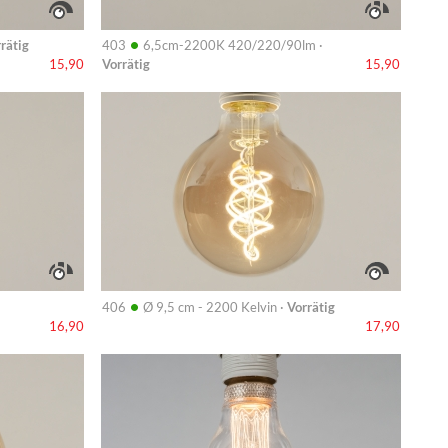
•
rätig
403
6,5cm-2200K 420/220/90lm ·
Vorrätig
15,90
15,90
Info
•
406
Ø 9,5 cm - 2200 Kelvin ·
Vorrätig
16,90
17,90
Info