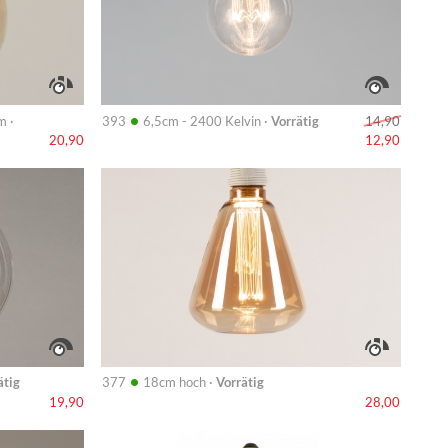
•
m ·
393
6,5cm - 2400 Kelvin ·
Vorrätig
14,90
20,90
12,90
Info
•
ätig
377
18cm hoch ·
Vorrätig
19,90
28,00
Info