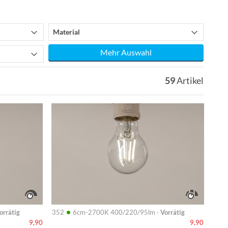
Material
Mehr Auswahl
59
Artikel
Info
•
orrätig
352
6cm-2700K 400/220/95lm ·
Vorrätig
9,90
9,90