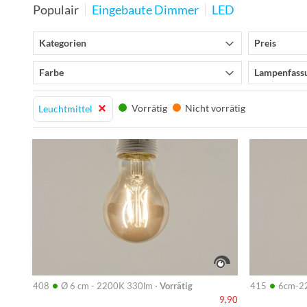
Populair
Eingebaute Dimmer
LED
Kategorien
Preis
Farbe
Lampenfass
Vorrätig
Nicht vorrätig
Leuchtmittel
Info
Info
•
•
408
Ø 6 cm - 2200K 330lm ·
Vorrätig
415
6cm-2
9,90