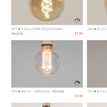
•
•
407
9,5cm-2200K 90/220/420lm ·
360
Ø 12,5
Vorrätig
17,90
Info
Info
•
•
394
Ø 8 cm - 2400 kelvin ·
Vorrätig
395
Ø 9,5 c
17,90
Info
Info