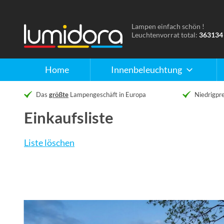
Lampen einfach schön !
Naar
Leuchtenvorrat total:
363134
de
homepage
Home
Innenbeleuchtung
Das
größte
Lampengeschäft in Europa
Niedrigpre
Einkaufsliste
Liste löschen