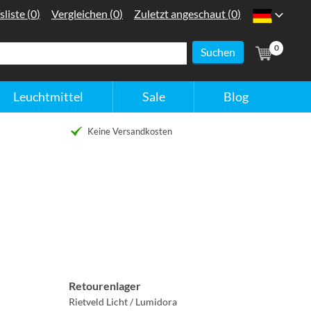
:
:
:
sliste
(
0
)
Vergleichen
(
0
)
Zuletzt angeschaut
(
0
)
Nederland
(
Artik
0
Leuchtmittel
Sale
Blog
Keine Versandkosten
Retourenlager
Rietveld Licht / Lumidora