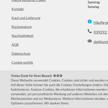
Samstag
Sonntag
Kontakt
Kauf und Lieferung
Häufig g
Rücksendung
039292 
Nachhaltigkeit
de@lumi
AGB
Datenschutz
Facebook
In
Cookie-politik
Impressum
Vielen Dank für Ihren Besuch. 🍪🍪🍪
Über uns
Diese Webseite verwendet Cookies. Cookies sind sicher und werden von
Auf dieser Seite können Sie auch die Cookies-Einstellungen ändern. D
funktionieren. Analyse-Cookies; die erhaltenen Informationen werden 
verwendet, um personalisierte Werbung auf anderen Websites mit dem 
Werbezwecken und zur Webanalyse. Weitere Informationen darüber, w
Optionen zuzustimmen. Wir danken Ihnen.