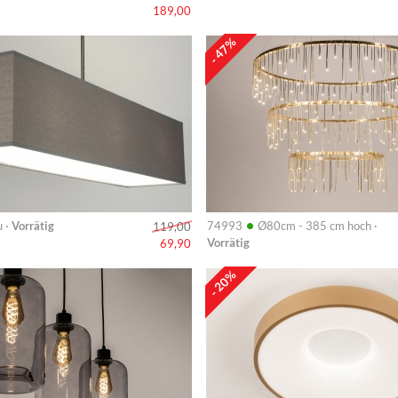
189,00
Info
- 47%
•
 ·
Vorrätig
74993
Ø80cm - 385 cm hoch ·
119,00
Vorrätig
69,90
Info
- 20%