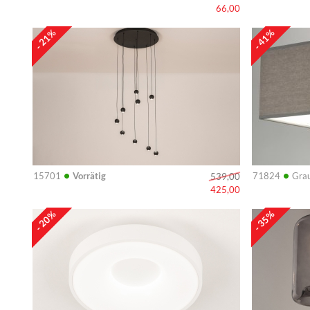
66,00
Info
Info
- 21%
- 41%
•
•
15701
Vorrätig
71824
Grau
539,00
425,00
Info
Info
- 20%
- 35%