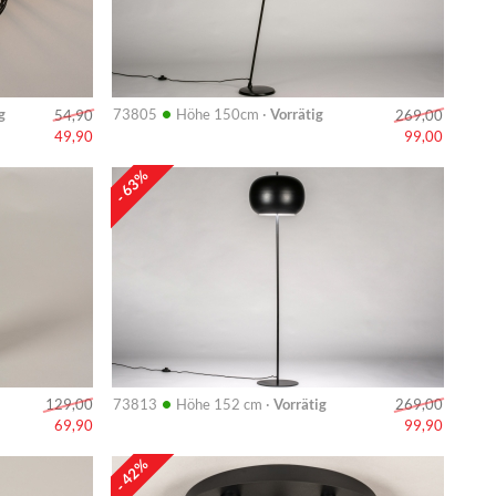
•
g
73805
Höhe 150cm ·
Vorrätig
54,90
269,00
49,90
99,00
Info
- 63%
•
73813
Höhe 152 cm ·
Vorrätig
129,00
269,00
69,90
99,90
Info
- 42%