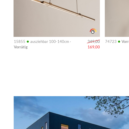
•
•
15855
ausziehbar 100-140cm ·
74723
Vorr
349,00
Vorrätig
169,00