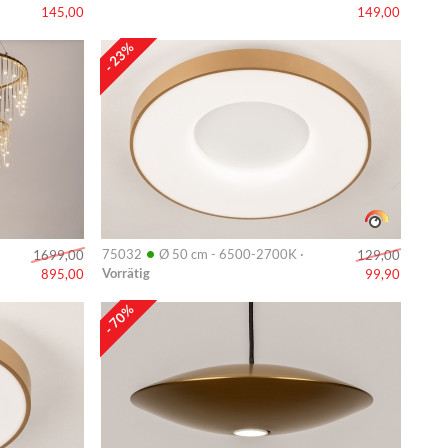
145,00
149,00
Info
- 23%
•
75032
Ø 50 cm - 6500-2700K ·
1699,00
129,00
Vorrätig
895,00
99,90
Info
- 70%