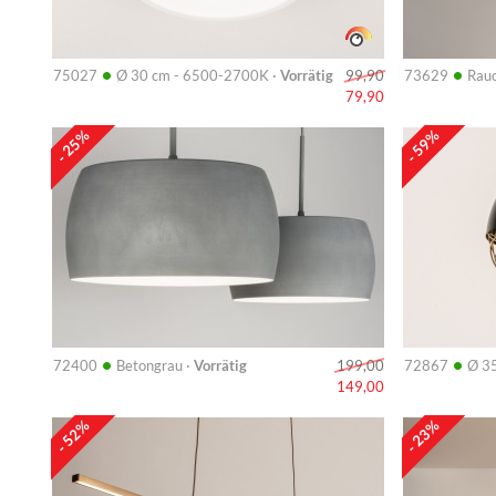
•
•
75027
Ø 30 cm - 6500-2700K ·
Vorrätig
73629
Rauc
99,90
79,90
Info
Info
- 25%
- 59%
•
•
72400
Betongrau ·
Vorrätig
72867
Ø 3
199,00
149,00
Info
Info
- 52%
- 23%