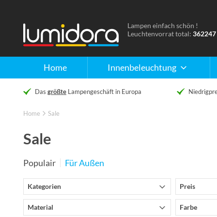
Lampen einfach schön !
Naar
Leuchtenvorrat total:
362247
de
homepage
Home
Innenbeleuchtung
Das
größte
Lampengeschäft in Europa
Niedrigpre
Home
Sale
Sale
Populair
Für Außen
Kategorien
Preis
Material
Farbe