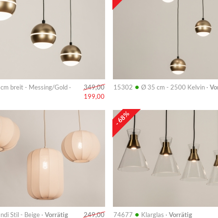
•
cm breit - Messing/Gold ·
15302
Ø 35 cm - 2500 Kelvin ·
Vo
349,00
199,00
Info
- 68%
•
ndi Stil - Beige ·
Vorrätig
74677
Klarglas ·
Vorrätig
249,00