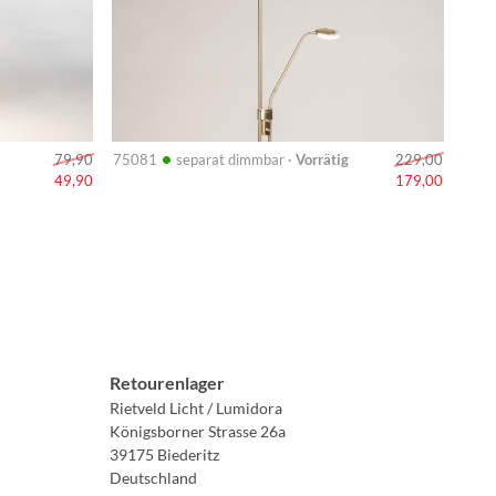
•
75081
separat dimmbar ·
Vorrätig
79,90
229,00
49,90
179,00
Retourenlager
Rietveld Licht / Lumidora
Königsborner Strasse 26a
39175 Biederitz
Deutschland