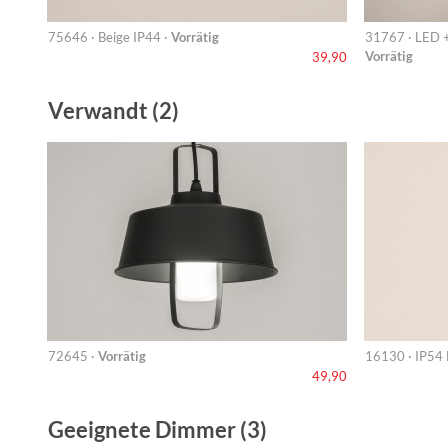
75646 · Beige IP44 ·
Vorrätig
31767 · LED 
Vorrätig
39,90
Verwandt (2)
72645 ·
Vorrätig
16130 · IP54
49,90
Geeignete Dimmer (3)