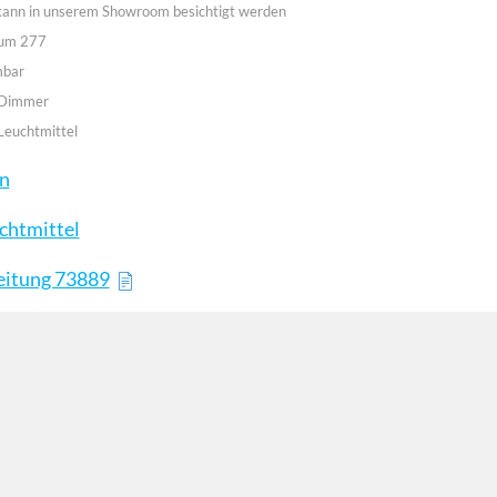
 kann in unserem Showroom besichtigt werden
aum 277
mbar
 Dimmer
Leuchtmittel
en
chtmittel
eitung 73889