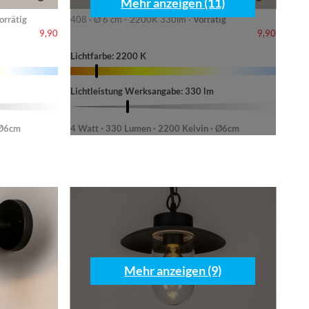
Mehr anzeigen (11)
orrätig
408 · Ø 6 cm - 2200K 330lm ·
Vorrätig
9,90
9,90
Lichtfarbe: 2200 K
Lichtleistung Werksangabe: 330 lm
 Ø6cm
4 Watt · 330 Lumen · 2200 Kelvin · Ø6cm
Mehr anzeigen (9)