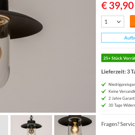
€ 39,90
Aufb
25+ Stück Vorrät
Lieferzeit: 3 T
Niedrigpreisgar
Keine Versand
2 Jahre Garant
30 Tage Widerr
Fragen? Servi