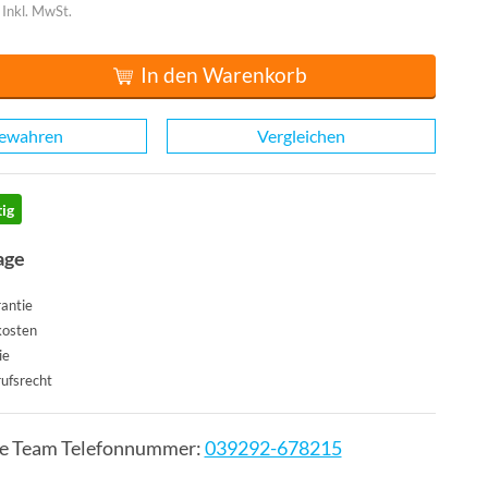
Inkl. MwSt.
In den Warenkorb
ewahren
Vergleichen
ig
age
antie
kosten
ie
ufsrecht
ce Team Telefonnummer:
039292-678215