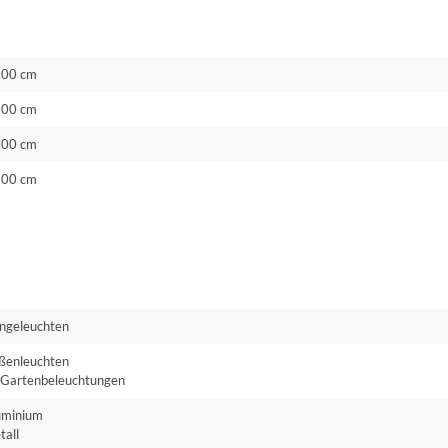
.00 cm
.00 cm
.00 cm
.00 cm
ngeleuchten
ßenleuchten
Gartenbeleuchtungen
uminium
tall