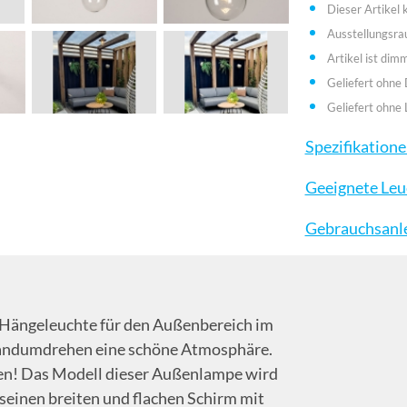
Dieser Artikel
Ausstellungsr
Artikel ist dim
Geliefert ohne
Geliefert ohne 
Spezifikation
Geeignete Leu
Gebrauchsanl
 Hängeleuchte für den Außenbereich im
Handumdrehen eine schöne Atmosphäre.
ten! Das Modell dieser Außenlampe wird
seinen breiten und flachen Schirm mit