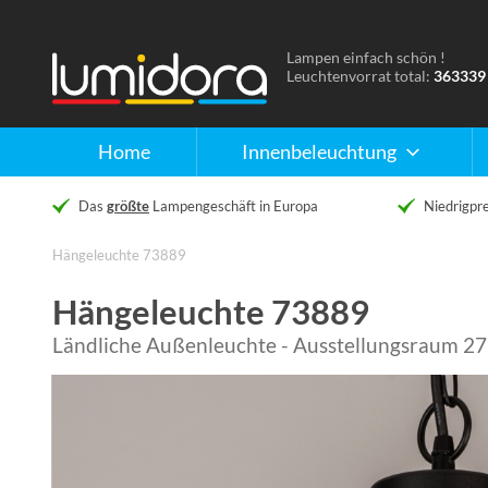
Lampen einfach schön !
Naar
Leuchtenvorrat total:
363339
de
homepage
Home
Innenbeleuchtung
Das
größte
Lampengeschäft in Europa
Niedrigpre
Hängeleuchte 73889
Hängeleuchte 73889
Ländliche Außenleuchte - Ausstellungsraum 2