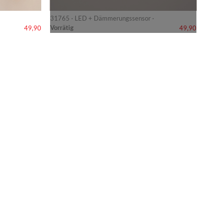
31765 · LED + Dämmerungssensor ·
Vorrätig
49,90
49,90