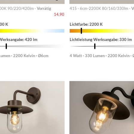
00K 90/220/420lm ·
Vorrätig
415 · 6cm-2200K 80/160/330lm ·
V
14,90
200 K
Lichtfarbe: 2200 K
 Werksangabe: 420 lm
Lichtleistung Werksangabe: 330 lm
Lumen · 2200 Kelvin · Ø6cm
4 Watt · 330 Lumen · 2200 Kelvin ·