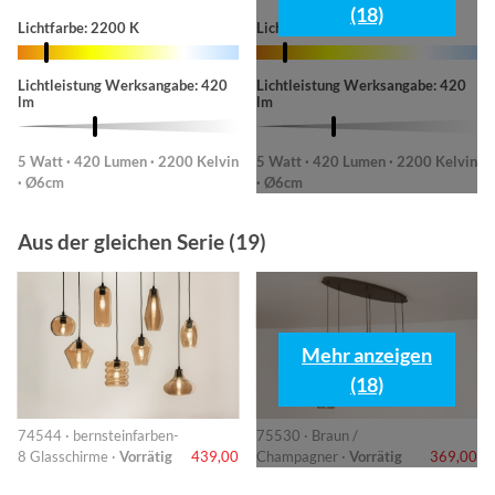
(18)
Lichtfarbe: 2200 K
Lichtfarbe: 2200 K
Lichtleistung Werksangabe: 420
Lichtleistung Werksangabe: 420
lm
lm
5 Watt · 420 Lumen · 2200 Kelvin
5 Watt · 420 Lumen · 2200 Kelvin
· Ø6cm
· Ø6cm
Aus der gleichen Serie (19)
Mehr anzeigen
(18)
74544 · bernsteinfarben-
75530 · Braun /
8 Glasschirme ·
Vorrätig
439,00
Champagner ·
Vorrätig
369,00