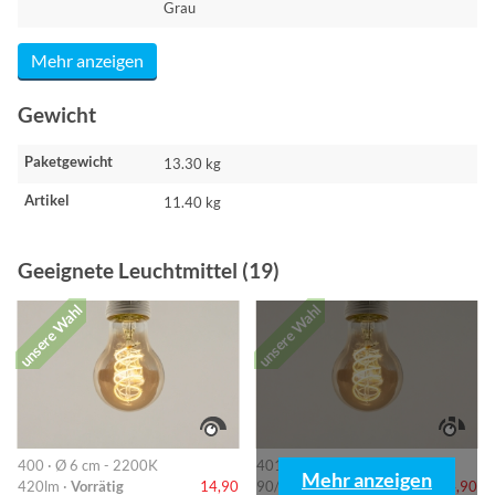
Grau
Mehr anzeigen
Gewicht
Paketgewicht
13.30 kg
Artikel
11.40 kg
Geeignete Leuchtmittel (19)
unsere Wahl
unsere Wahl
400 · Ø 6 cm - 2200K
401 · 6cm-2200K
Mehr anzeigen
420lm ·
Vorrätig
14,90
90/220/420lm ·
Vorrätig
14,90