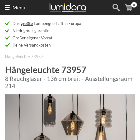
0
Naar
(
Ar
Menu
de
homepage
Das
größte
Lampengeschäft in Europa
Niedrigpreisgarantie
Großer eigener Vorrat
Keine Versandkosten
Hängeleuchte 73957
Hängeleuchte 73957
8 Rauchgläser - 136 cm breit - Ausstellungsraum
214