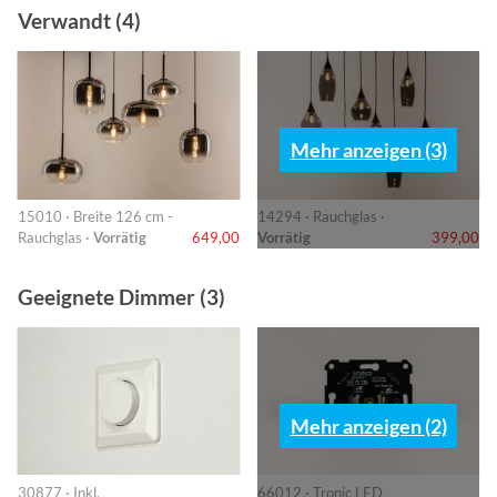
Verwandt (4)
Mehr anzeigen (3)
15010 · Breite 126 cm -
14294 · Rauchglas ·
Rauchglas ·
Vorrätig
649,00
Vorrätig
399,00
Geeignete Dimmer (3)
Mehr anzeigen (2)
30877 · Inkl.
66012 · Tronic LED