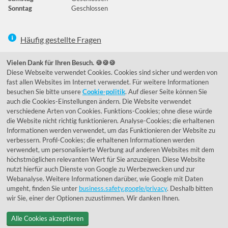
Sonntag
Geschlossen
Häufig gestellte Fragen
039292 - 678215
Vielen Dank für Ihren Besuch. 🍪🍪🍪
Diese Webseite verwendet Cookies. Cookies sind sicher und werden von
de@lumidora.com
fast allen Websites im Internet verwendet. Für weitere Informationen
besuchen Sie bitte unsere
Cookie-politik
. Auf dieser Seite können Sie
auch die Cookies-Einstellungen ändern. Die Website verwendet
verschiedene Arten von Cookies. Funktions-Cookies; ohne diese würde
Facebook
Instagram
die Website nicht richtig funktionieren. Analyse-Cookies; die erhaltenen
Kundenmeinungen
Informationen werden verwendet, um das Funktionieren der Website zu
verbessern. Profil-Cookies; die erhaltenen Informationen werden
Exzellent - eKomi.de
verwendet, um personalisierte Werbung auf anderen Websites mit dem
höchstmöglichen relevanten Wert für Sie anzuzeigen. Diese Website
nutzt hierfür auch Dienste von Google zu Werbezwecken und zur
Webanalyse. Weitere Informationen darüber, wie Google mit Daten
umgeht, finden Sie unter
business.safety.google/privacy
. Deshalb bitten
wir Sie, einer der Optionen zuzustimmen. Wir danken Ihnen.
Alle Cookies akzeptieren
© 1955 - 2026 Lumidora