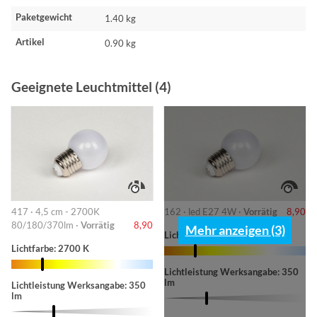
Paketgewicht
1.40 kg
Artikel
0.90 kg
Geeignete Leuchtmittel (4)
417 · 4,5 cm - 2700K
162 · led E27 4W ·
Vorrätig
8,90
80/180/370lm ·
Vorrätig
8,90
Mehr anzeigen (3)
Lichtfarbe: 2700 K
Lichtfarbe: 2700 K
Lichtleistung Werksangabe: 350
lm
Lichtleistung Werksangabe: 350
lm