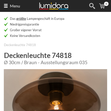
0
Naar
(
Ar
Menu
de
homepage
Das
größte
Lampengeschäft in Europa
Niedrigpreisgarantie
Großer eigener Vorrat
Keine Versandkosten
Deckenleuchte 74818
Deckenleuchte 74818
Ø 30cm / Braun - Ausstellungsraum 035