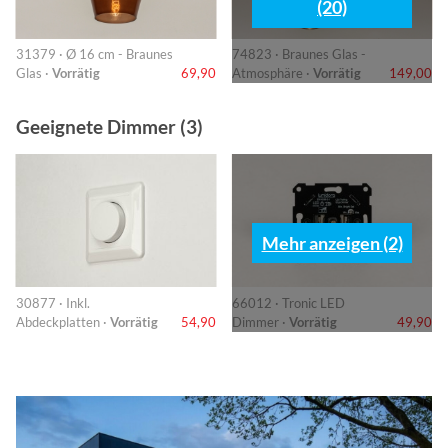
(20)
31379 · Ø 16 cm - Braunes
74823 · Braunes Glas -
Glas ·
Vorrätig
69,90
Atmosphäre ·
Vorrätig
149,00
Geeignete Dimmer (3)
Mehr anzeigen (2)
30877 · Inkl.
66012 · Tronic LED
Abdeckplatten ·
Vorrätig
54,90
Dimmer ·
Vorrätig
49,90