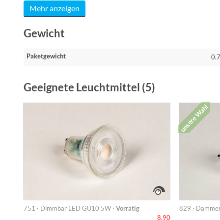
Mehr anzeigen
Gewicht
Paketgewicht
0.
Geeignete Leuchtmittel (5)
unsere Wahl
751 · Dimmbar LED GU10 5W ·
Vorrätig
829 · Dämmer
8,90