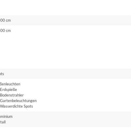
.00 cm
.00 cm
ots
ßenleuchten
Erdspieße
Bodenstrahler
Gartenbeleuchtungen
Wasserdichte Spots
uminium
tall