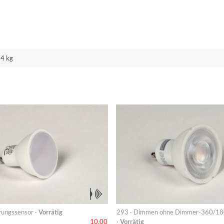
74 kg
ungssensor ·
Vorrätig
293 · Dimmen ohne Dimmer-360/1
·
Vorrätig
10,00