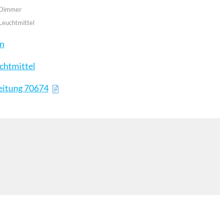
 Dimmer
Leuchtmittel
en
chtmittel
eitung 70674