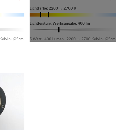
Lichtfarbe: 2200 → 2700 K
Lichtleistung Werksangabe: 400 lm
Kelvin · Ø5cm
5 Watt · 400 Lumen · 2200 → 2700 Kelvin · Ø5cm