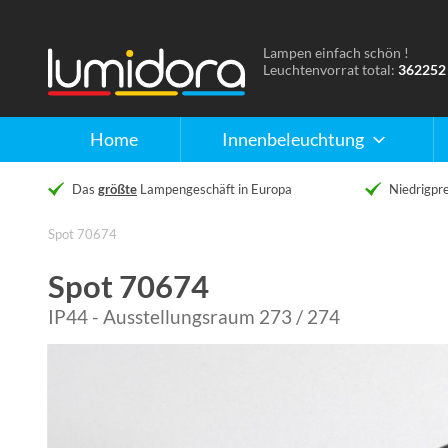
Lampen einfach schön !
Naar
Leuchtenvorrat total:
362252
de
homepage
Home
Innenbeleuchtung
Das
größte
Lampengeschäft in Europa
Niedrigpre
Spot 70674
Spot 70674
IP44 - Ausstellungsraum 273 / 274