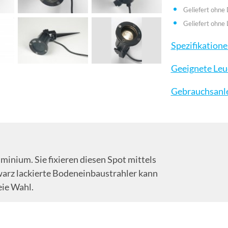
Geliefert ohne
Geliefert ohne 
Spezifikation
Geeignete Leu
Gebrauchsanl
inium. Sie fixieren diesen Spot mittels
warz lackierte Bodeneinbaustrahler kann
eie Wahl.