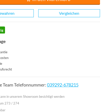
ewahren
Vergleichen
ig
age
antie
kosten
ie
ufsrecht
ce Team Telefonnummer:
039292-678215
 kann in unserem Showroom besichtigt werden
aum 273 / 274
mbar