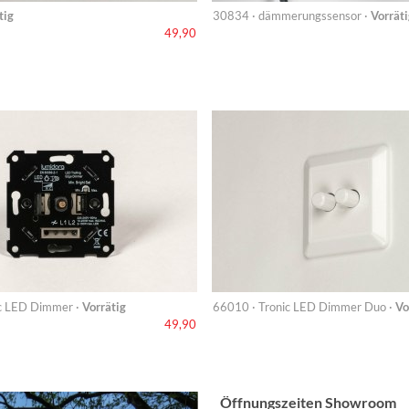
tig
30834 · dämmerungssensor ·
Vorräti
49,90
c LED Dimmer ·
Vorrätig
66010 · Tronic LED Dimmer Duo ·
Vo
49,90
Öffnungszeiten Showroom