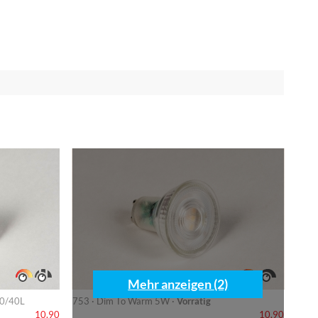
Mehr anzeigen (2)
80/40L
753 · Dim To Warm 5W ·
Vorrätig
10,90
10,90