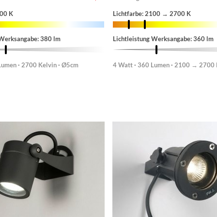
700 K
Lichtfarbe: 2100 → 2700 K
 Werksangabe: 380 lm
Lichtleistung Werksangabe: 360 lm
Lumen · 2700 Kelvin · Ø5cm
4 Watt · 360 Lumen · 2100 → 2700 