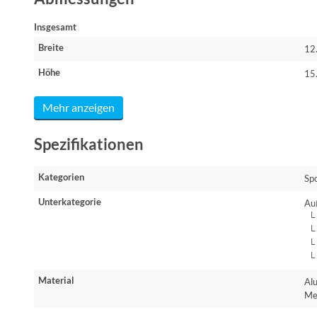
Insgesamt
Breite
12
Höhe
15
Mehr anzeigen
Spezifikationen
Kategorien
Sp
Unterkategorie
Au
└ 
└ 
└ 
└ 
Material
Al
Me