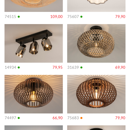
•
•
74515
109,00
75607
79,90
Info
Info
•
•
14934
79,95
31639
69,90
Info
Info
•
•
74497
66,90
75683
79,90
Info
Info