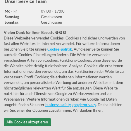
Unser Service Team
Mo - Fr
09:00 - 17:00
Samstag
Geschlossen
Sonntag
Geschlossen
Vielen Dank für Ihren Besuch. 🍪🍪🍪
Diese Webseite verwendet Cookies. Cookies sind sicher und werden von
Häufig gestellte Fragen
fast allen Websites im Internet verwendet. Für weitere Informationen
besuchen Sie bitte unsere
Cookie-politik
. Auf dieser Seite können Sie
039292 - 678215
auch die Cookies-Einstellungen ändern. Die Website verwendet
verschiedene Arten von Cookies. Funktions-Cookies; ohne diese würde
de@lumidora.com
die Website nicht richtig funktionieren. Analyse-Cookies; die erhaltenen
Informationen werden verwendet, um das Funktionieren der Website zu
verbessern. Profil-Cookies; die erhaltenen Informationen werden
verwendet, um personalisierte Werbung auf anderen Websites mit dem
Facebook
Instagram
höchstmöglichen relevanten Wert für Sie anzuzeigen. Diese Website
Kundenmeinungen
nutzt hierfür auch Dienste von Google zu Werbezwecken und zur
Webanalyse. Weitere Informationen darüber, wie Google mit Daten
Exzellent - eKomi.de
umgeht, finden Sie unter
business.safety.google/privacy
. Deshalb bitten
wir Sie, einer der Optionen zuzustimmen. Wir danken Ihnen.
Alle Cookies akzeptieren