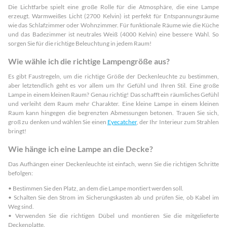
Die Lichtfarbe spielt eine große Rolle für die Atmosphäre, die eine Lampe
erzeugt. Warmweißes Licht (2700 Kelvin) ist perfekt für Entspannungsräume
wie das Schlafzimmer oder Wohnzimmer. Für funktionale Räume wie die Küche
und das Badezimmer ist neutrales Weiß (4000 Kelvin) eine bessere Wahl. So
sorgen Sie für die richtige Beleuchtung in jedem Raum!
Wie wähle ich die richtige Lampengröße aus?
Es gibt Faustregeln, um die richtige Größe der Deckenleuchte zu bestimmen,
aber letztendlich geht es vor allem um Ihr Gefühl und Ihren Stil. Eine große
Lampe in einem kleinen Raum? Genau richtig! Das schafft ein räumliches Gefühl
und verleiht dem Raum mehr Charakter. Eine kleine Lampe in einem kleinen
Raum kann hingegen die begrenzten Abmessungen betonen. Trauen Sie sich,
groß zu denken und wählen Sie einen
Eyecatcher
, der Ihr Interieur zum Strahlen
bringt!
Wie hänge ich eine Lampe an die Decke?
Das Aufhängen einer Deckenleuchte ist einfach, wenn Sie die richtigen Schritte
befolgen:
• Bestimmen Sie den Platz, an dem die Lampe montiert werden soll.
• Schalten Sie den Strom im Sicherungskasten ab und prüfen Sie, ob Kabel im
Weg sind.
• Verwenden Sie die richtigen Dübel und montieren Sie die mitgelieferte
Deckenplatte.