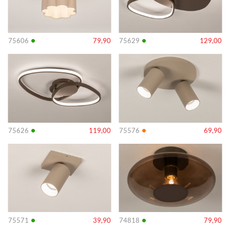
•
•
75606
79,90
75629
129,00
Info
Info
•
•
75626
119,00
75576
69,90
Info
Info
•
•
75571
39,90
74818
79,90