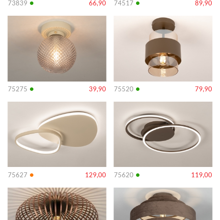
•
•
73839
66,90
74517
89,90
Info
Info
•
•
75275
39,90
75520
79,90
Info
Info
•
•
75627
129,00
75620
119,00
Info
Info