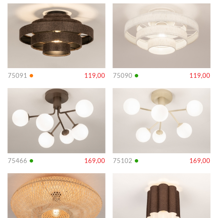
Info
Info
•
•
75091
119,00
75090
119,00
Info
Info
•
•
75466
169,00
75102
169,00
Info
Info