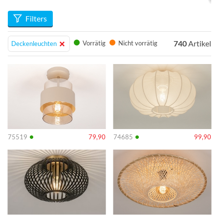
Entdecken Sie unsere große Auswahl und finden Sie die
perfekte Leuchte, die Ihr Zuhause zum Strahlen bringt!
Filters
740
Artikel
Vorrätig
Nicht vorrätig
Deckenleuchten
Info
Info
•
•
75519
79,90
74685
99,90
Info
Info