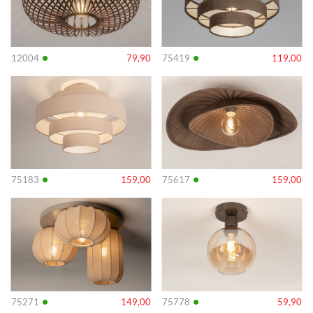
•
•
12004
79,90
75419
119,00
Info
Info
•
•
75183
159,00
75617
159,00
Info
Info
•
•
75271
149,00
75778
59,90