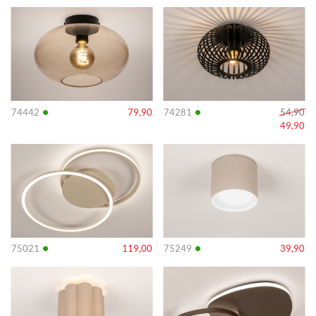
Info
Info
•
•
74442
79,90
74281
54,90
49,90
Info
Info
•
•
75021
119,00
75249
39,90
Info
Info