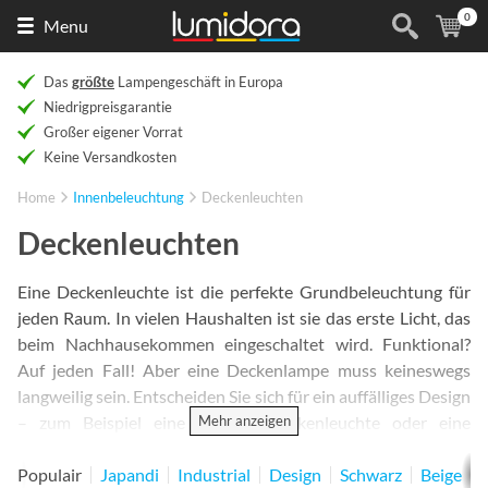
0
Naar
(
Ar
Menu
de
homepage
Das
größte
Lampengeschäft in Europa
Niedrigpreisgarantie
Großer eigener Vorrat
Keine Versandkosten
Home
Innenbeleuchtung
Deckenleuchten
Deckenleuchten
Eine Deckenleuchte ist die perfekte Grundbeleuchtung für
jeden Raum. In vielen Haushalten ist sie das erste Licht, das
beim Nachhausekommen eingeschaltet wird. Funktional?
Auf jeden Fall! Aber eine Deckenlampe muss keineswegs
langweilig sein. Entscheiden Sie sich für ein auffälliges Design
Mehr anzeigen
– zum Beispiel eine goldene Deckenleuchte oder eine
markante, industrielle Variante. Oder setzen Sie auf eine
natürliche Ausstrahlung mit einer Deckenlampe aus Holz.
Populair
Japandi
Industrial
Design
Schwarz
Beige