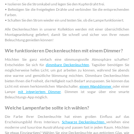
• Isolieren Sie die Stromkabel und legen Sie den Kupferdraht frei.
• Befestigen Sie die freigelegten Drähte und verbinden Sie die entsprechenden
Farben.
• Schalten Sie den Strom wieder ein und testen Sie, ob die Lampe funktioniert.
Alle Deckenleuchten in unserer Kollektion werden mit einer übersichtlichen
Montageanleitung geliefert, damit Sie schnell und sicher von Ihrer neuen
Beleuchtung genießen können!
Wie funktionieren Deckenleuchten mit einem Dimmer?
Möchten Sie ganz einfach eine stimmungsvolle Atmosphäre schaffen?
Entscheiden Sie sich für
dimmbare Deckenleuchten
. Tagsüber benötigen Sie
möglicherweise helles Licht, um gut arbeiten zu können, während Sie abends
eine warme und gemütliche Stimmung möchten. Dimmbare Deckenleuchten
bieten Ihnen die Freiheit, die Helligkeit nach Bedarf anzupassen. Sie können das
Licht mit einem herkömmlichen Wandschalter,
einem Wanddimmer
oder einer
Lampe
mit integriertem Dimmer
. Dimmen ist sogar über eine smarte
Beleuchtungs-App möglich.
Welche Lampenfarbe sollte ich wählen?
Die Farbe Ihrer Deckenleuchte hat einen großen Einfluss auf das
Erscheinungsbild Ihres Interieurs.
Schwarze Deckenleuchten
verleihen eine
moderne und luxuriöse Ausstrahlung und passen fast in jeden Raum. Möchten
Sie etwas Einzigartiges? Wählen Sie eine Deckenleuchte aus getöntem Glas, wie