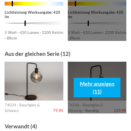
Lichtleistung Werksangabe: 420
Lichtleistung Werksangabe: 420
lm
lm
5 Watt · 420 Lumen · 2200 Kelvin
5 Watt · 420 Lumen · 2200 Kelvin
· Ø6cm
· Ø6cm
Aus der gleichen Serie (12)
Mehr anzeigen
(11)
74034 · Rauchglas &
74546 · Rauchglas &
Schwarz
79,90
Messing ·
Vorrätig
129,90
Verwandt (4)