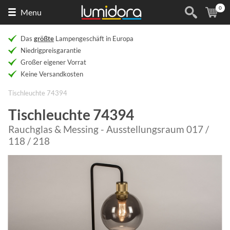
0
Naar
(
Ar
Menu
de
homepage
Das
größte
Lampengeschäft in Europa
Niedrigpreisgarantie
Großer eigener Vorrat
Keine Versandkosten
Tischleuchte 74394
Tischleuchte 74394
Rauchglas & Messing - Ausstellungsraum 017 /
118 / 218