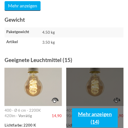
Mehr anzeigen
Gewicht
Paketgewicht
4.50 kg
Artikel
3.50 kg
Geeignete Leuchtmittel (15)
400 · Ø 6 cm - 2200K
401 · 6cm-2200K
Mehr anzeigen
420lm ·
Vorrätig
14,90
90/220/420lm ·
Vorrätig
14,90
(14)
Lichtfarbe: 2200 K
Lichtfarbe: 2200 K