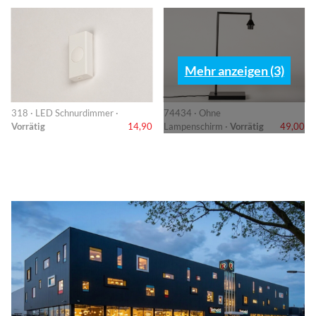
Mehr anzeigen (3)
318 · LED Schnurdimmer ·
74434 · Ohne
Vorrätig
14,90
Lampenschirm ·
Vorrätig
49,00