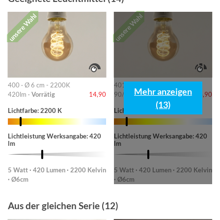
unsere Wahl
unsere Wahl
400 · Ø 6 cm - 2200K
401 · 6cm-2200K
Mehr anzeigen
420lm ·
Vorrätig
14,90
90/220/420lm ·
Vorrätig
14,90
(13)
Lichtfarbe: 2200 K
Lichtfarbe: 2200 K
Lichtleistung Werksangabe: 420
Lichtleistung Werksangabe: 420
lm
lm
5 Watt · 420 Lumen · 2200 Kelvin
5 Watt · 420 Lumen · 2200 Kelvin
· Ø6cm
· Ø6cm
Aus der gleichen Serie (12)