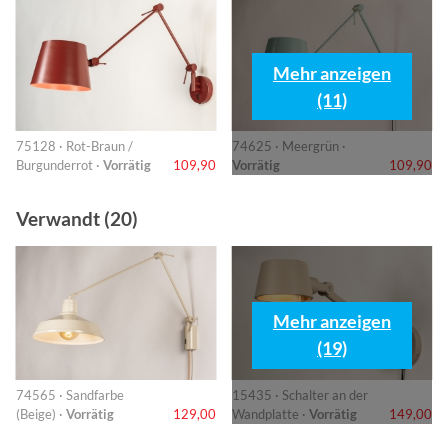
Mehr anzeigen
(11)
75128 · Rot-Braun /
74625 · Meergrün ·
Burgunderrot ·
Vorrätig
109,90
Vorrätig
109,90
Verwandt (20)
Mehr anzeigen
(19)
74565 · Sandfarbe
15435 · Schalter an der
(Beige) ·
Vorrätig
129,00
Wandplatte ·
Vorrätig
149,00