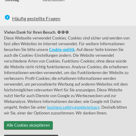
Häufig gestellte Fragen
039292 - 678215
Vielen Dank für Ihren Besuch. 🍪🍪🍪
Diese Webseite verwendet Cookies. Cookies sind sicher und werden von
de@lumidora.com
fast allen Websites im Internet verwendet. Für weitere Informationen
besuchen Sie bitte unsere
Cookie-politik
. Auf dieser Seite können Sie
auch die Cookies-Einstellungen ändern. Die Website verwendet
verschiedene Arten von Cookies. Funktions-Cookies; ohne diese würde
Facebook
Instagram
die Website nicht richtig funktionieren. Analyse-Cookies; die erhaltenen
Kundenmeinungen
Informationen werden verwendet, um das Funktionieren der Website zu
verbessern. Profil-Cookies; die erhaltenen Informationen werden
Exzellent - eKomi.de
verwendet, um personalisierte Werbung auf anderen Websites mit dem
höchstmöglichen relevanten Wert für Sie anzuzeigen. Diese Website
nutzt hierfür auch Dienste von Google zu Werbezwecken und zur
Webanalyse. Weitere Informationen darüber, wie Google mit Daten
umgeht, finden Sie unter
business.safety.google/privacy
. Deshalb bitten
wir Sie, einer der Optionen zuzustimmen. Wir danken Ihnen.
Alle Cookies akzeptieren
© 1955 - 2026 Lumidora