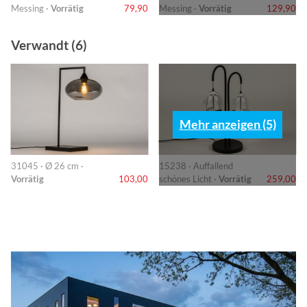
Messing ·
Vorrätig
79,90
Messing ·
Vorrätig
129,90
Verwandt (6)
Mehr anzeigen (5)
31045 · Ø 26 cm ·
15238 · Auffallend
Vorrätig
103,00
schönes Licht ·
Vorrätig
259,00