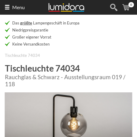
0
Naar
(
Ar
Menu
de
homepage
Das
größte
Lampengeschäft in Europa
Niedrigpreisgarantie
Großer eigener Vorrat
Keine Versandkosten
Tischleuchte 74034
Tischleuchte 74034
Rauchglas & Schwarz - Ausstellungsraum 019 /
118