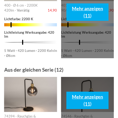
400 · Ø 6 cm - 2200K
401 · 6cm-2200K
Mehr anzeigen
420lm ·
Vorrätig
14,90
90/220/420lm ·
Vorrätig
14,90
(11)
Lichtfarbe: 2200 K
Lichtfarbe: 2200 K
Lichtleistung Werksangabe: 420
Lichtleistung Werksangabe: 420
lm
lm
5 Watt · 420 Lumen · 2200 Kelvin
5 Watt · 420 Lumen · 2200 Kelvin
· Ø6cm
· Ø6cm
Aus der gleichen Serie (12)
Mehr anzeigen
(11)
74394 · Rauchglas &
74546 · Rauchglas &