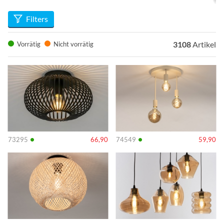
Filters
3108
Artikel
Vorrätig
Nicht vorrätig
Info
Info
•
•
73295
66,90
74549
59,90
Info
Info