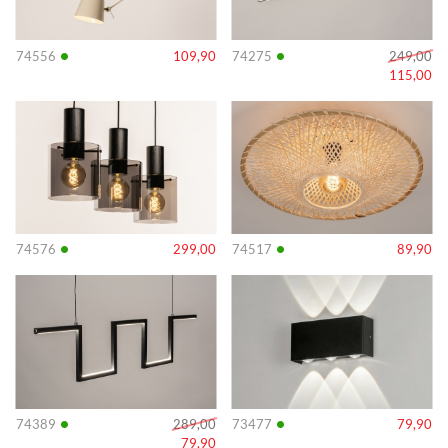
•
•
74556
109,90
74275
249,00
115,00
Info
Info
•
•
74576
299,00
74517
89,90
Info
Info
•
•
74389
289,00
73477
79,90
79,90