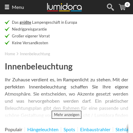
0
Naar
(
Ar
Menu
de
homepage
Das
größte
Lampengeschäft in Europa
Niedrigpreisgarantie
Großer eigener Vorrat
Keine Versandkosten
Home
Innenbeleuchtung
Innenbeleuchtung
Ihr Zuhause verdient es, im Rampenlicht zu stehen. Mit der
perfekten Innenbeleuchtung schaffen Sie Ihre eigene
Atmosphäre. Sie entscheiden, wo Akzente gesetzt werden
und was hervorgehoben werden darf. Ein praktischer
Beleuchtungsplan gibt den Rahmen für eine passende und
Mehr anzeigen
schöne Gestaltung vor. Bei Rietveld Licht / Lumidora finden
Sie die Innenbeleuchtung, die Ihr Zuhause zum Strahlen
bringt.
Populair
Hängeleuchten
Spots
Einbaustrahler
Stehlam