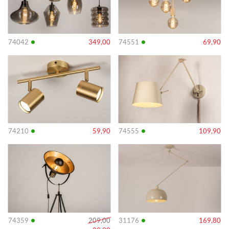
•
•
74042
349,00
74551
69,90
Info
Info
•
•
74210
59,90
74555
109,90
Info
Info
•
•
74359
209,00
31176
169,80