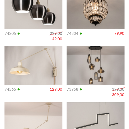
•
•
74205
299,00
74334
79,90
149,00
Info
Info
•
•
74565
129,00
73958
399,00
309,00
Info
Info