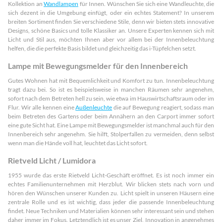
Kollektion an
Wandlampen
für Innen. Wünschen Sie sich eine Wandleuchte, die
sich dezent in die Umgebung einfügt, oder ein echtes Statement? In unserem
breiten Sortiment finden Sie verschiedene Stile, denn wir bieten stets innovative
Designs, schöne Basics und tolle Klassiker an. Unsere Experten kennen sich mit
Licht und Stil aus, möchten Ihnen aber vor allem bei der Innenbeleuchtung
helfen, die die perfekte Basis bildet und gleichzeitig das i-Tüpfelchen setzt.
Lampe mit Bewegungsmelder für den Innenbereich
Gutes Wohnen hat mit Bequemlichkeit und Komfort zu tun. Innenbeleuchtung
tragt dazu bei. So ist es beispielsweise in manchen Räumen sehr angenehm,
sofort nach dem Betreten hell zu sein, wie etwa im Hauswirtschaftsraum oder im
Flur. Wir alle kennen eine
Außenleuchte
die auf Bewegung reagiert, sodass man
beim Betreten des Gartens oder beim Annähern an den Carport immer sofort
eine gute Sicht hat. Eine Lampe mit Bewegungsmelder ist manchmal auch für den
Innenbereich sehr angenehm. Sie hilft, Stolperfallen zu vermeiden, denn selbst
wenn man die Hände voll hat, leuchtet das Licht sofort.
Rietveld Licht / Lumidora
1955 wurde das erste Rietveld Licht-Geschäft eröffnet. Es ist noch immer ein
echtes Familienunternehmen mit Herzblut. Wir blicken stets nach vorn und
hören den Wünschen unserer Kunden zu. Licht spielt in unseren Häusern eine
zentrale Rolle und es ist wichtig, dass jeder die passende Innenbeleuchtung
findet. Neue Techniken und Materialien können sehr interessant sein und stehen
daher immer im Fokus. Letztendlich ist es unser Ziel, Innovation in angenehmes