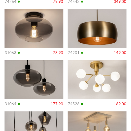
•
•
74264
79,90
74543
349,00
Info
Info
•
•
31063
73,90
74201
149,00
Info
Info
•
•
31064
177,90
74526
169,00
Info
Info