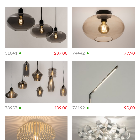
Info
Info
•
•
31041
237,00
74442
79,90
Info
Info
•
•
73957
439,00
73192
95,00
Info
Info