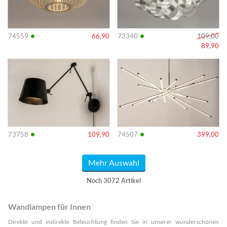
•
•
74559
66,90
73340
109,00
89,90
Info
Info
•
•
73758
109,90
74507
399,00
Mehr Auswahl
Noch 3072 Artikel
Wandlampen für Innen
Direkte und indirekte Beleuchtung finden Sie in unserer wunderschönen