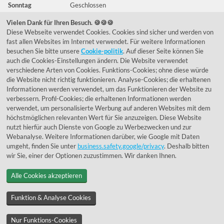
Sonntag
Geschlossen
Vielen Dank für Ihren Besuch. 🍪🍪🍪
Diese Webseite verwendet Cookies. Cookies sind sicher und werden von
Häufig gestellte Fragen
fast allen Websites im Internet verwendet. Für weitere Informationen
besuchen Sie bitte unsere
Cookie-politik
. Auf dieser Seite können Sie
039292 - 678215
auch die Cookies-Einstellungen ändern. Die Website verwendet
verschiedene Arten von Cookies. Funktions-Cookies; ohne diese würde
de@lumidora.com
die Website nicht richtig funktionieren. Analyse-Cookies; die erhaltenen
Informationen werden verwendet, um das Funktionieren der Website zu
verbessern. Profil-Cookies; die erhaltenen Informationen werden
verwendet, um personalisierte Werbung auf anderen Websites mit dem
Facebook
Instagram
höchstmöglichen relevanten Wert für Sie anzuzeigen. Diese Website
Kundenmeinungen
nutzt hierfür auch Dienste von Google zu Werbezwecken und zur
Webanalyse. Weitere Informationen darüber, wie Google mit Daten
Exzellent - eKomi.de
umgeht, finden Sie unter
business.safety.google/privacy
. Deshalb bitten
wir Sie, einer der Optionen zuzustimmen. Wir danken Ihnen.
Alle Cookies akzeptieren
Funktion & Analyse Cookies
Nur Funktions-Cookies
© 1955 - 2026 Lumidora