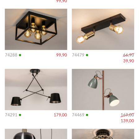
99,90
Info
Info
•
•
74288
99,90
74479
66,90
39,90
Info
Info
•
•
74291
179,00
74469
169,00
139,00
Info
Info