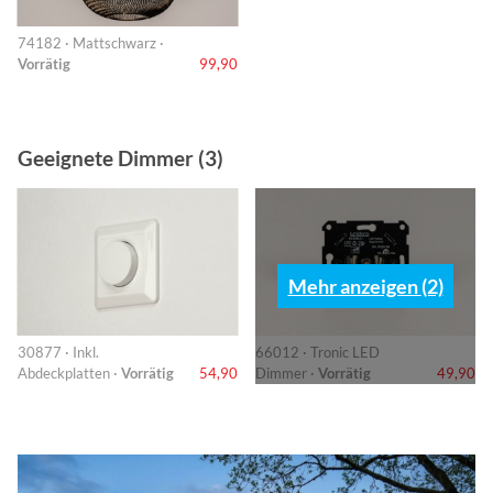
74182 · Mattschwarz ·
Vorrätig
99,90
Geeignete Dimmer (3)
Mehr anzeigen (2)
30877 · Inkl.
66012 · Tronic LED
Abdeckplatten ·
Vorrätig
54,90
Dimmer ·
Vorrätig
49,90