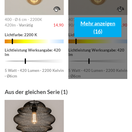
400 · Ø 6 cm - 2200K
401 · 6cm-2200K
Mehr anzeigen
420lm ·
Vorrätig
14,90
90/220/420lm ·
Vorrätig
14,90
(16)
Lichtfarbe: 2200 K
Lichtfarbe: 2200 K
Lichtleistung Werksangabe: 420
Lichtleistung Werksangabe: 420
lm
lm
5 Watt · 420 Lumen · 2200 Kelvin
5 Watt · 420 Lumen · 2200 Kelvin
· Ø6cm
· Ø6cm
Aus der gleichen Serie (1)