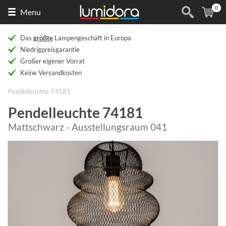
0
Naar
(
Ar
Menu
de
homepage
Das
größte
Lampengeschäft in Europa
Niedrigpreisgarantie
Großer eigener Vorrat
Keine Versandkosten
Pendelleuchte 74181
Pendelleuchte 74181
Mattschwarz - Ausstellungsraum 041