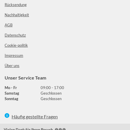
Rücksendung
Nachhaltigkeit
AGB
Datenschutz
Cookie-politik
Impressum
Über uns
Unser Service Team
Mo - Fr
09:00 - 17:00
Samstag
Geschlossen
Sonntag
Geschlossen
Häufig gestellte Fragen
039292 - 678215
Vielen Dank für Ihren Besuch. 🍪🍪🍪