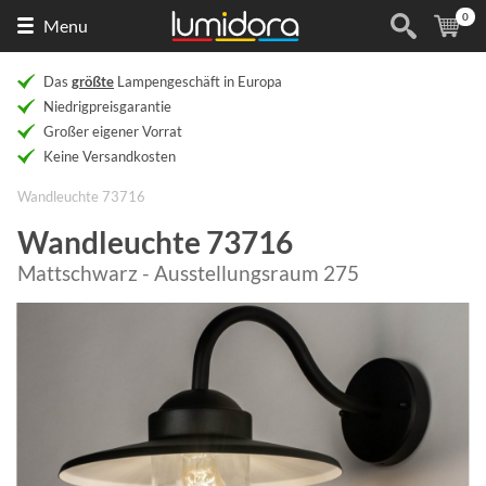
0
Naar
(
Ar
Menu
de
homepage
Das
größte
Lampengeschäft in Europa
Niedrigpreisgarantie
Großer eigener Vorrat
Keine Versandkosten
Wandleuchte 73716
Wandleuchte 73716
Mattschwarz - Ausstellungsraum 275