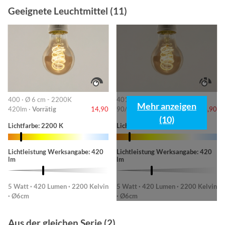
Geeignete Leuchtmittel (11)
400 · Ø 6 cm - 2200K
401 · 6cm-2200K
Mehr anzeigen
420lm ·
Vorrätig
14,90
90/220/420lm ·
Vorrätig
14,90
(10)
Lichtfarbe: 2200 K
Lichtfarbe: 2200 K
Lichtleistung Werksangabe: 420
Lichtleistung Werksangabe: 420
lm
lm
5 Watt · 420 Lumen · 2200 Kelvin
5 Watt · 420 Lumen · 2200 Kelvin
· Ø6cm
· Ø6cm
Aus der gleichen Serie (2)