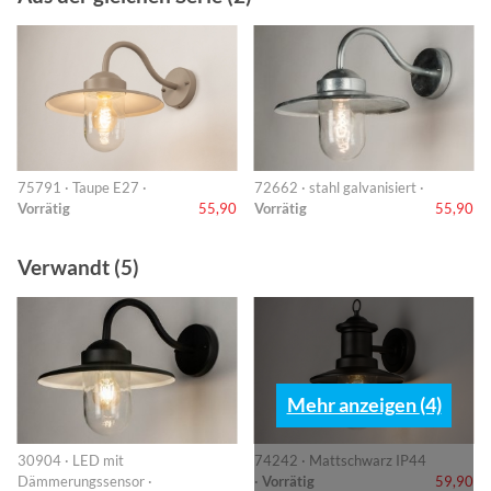
75791 · Taupe E27 ·
72662 · stahl galvanisiert ·
Vorrätig
55,90
Vorrätig
55,90
Verwandt (5)
Mehr anzeigen (4)
30904 · LED mit
74242 · Mattschwarz IP44
Dämmerungssensor ·
·
Vorrätig
59,90