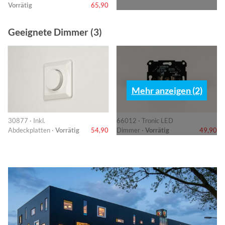
Vorrätig
65,90
Geeignete Dimmer (3)
Mehr anzeigen (2)
30877 · Inkl.
66012 · Tronic LED
Abdeckplatten ·
Vorrätig
54,90
Dimmer ·
Vorrätig
49,90