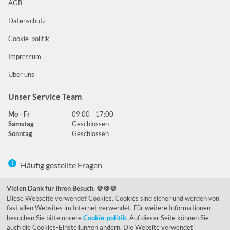
AGB
Datenschutz
Cookie-politik
Impressum
Über uns
Unser Service Team
Mo - Fr
09:00 - 17:00
Samstag
Geschlossen
Sonntag
Geschlossen
Häufig gestellte Fragen
039292 - 678215
Vielen Dank für Ihren Besuch. 🍪🍪🍪
Diese Webseite verwendet Cookies. Cookies sind sicher und werden von
de@lumidora.com
fast allen Websites im Internet verwendet. Für weitere Informationen
besuchen Sie bitte unsere
Cookie-politik
. Auf dieser Seite können Sie
auch die Cookies-Einstellungen ändern. Die Website verwendet