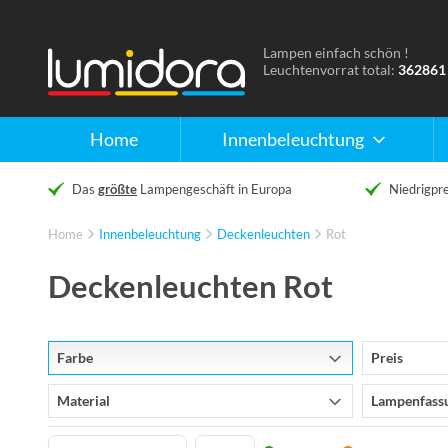
Lampen einfach schön !
Naar
Leuchtenvorrat total:
362861
de
homepage
Home
Innenbeleuchtung
Das
größte
Lampengeschäft in Europa
Niedrigpre
Home
Innenbeleuchtung
Deckenleuchten
Rot
Deckenleuchten Rot
Farbe
Preis
Material
Lampenfass