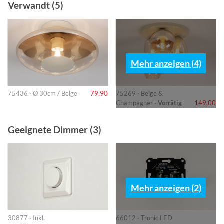
Verwandt (5)
Mehr anzeigen (4)
75436 · Ø 30cm / Beige
79,90
75269 · Beige &
Champagner ·
Vorrätig
149,00
Geeignete Dimmer (3)
Mehr anzeigen (2)
30877 · Inkl.
66012 · Tronic LED