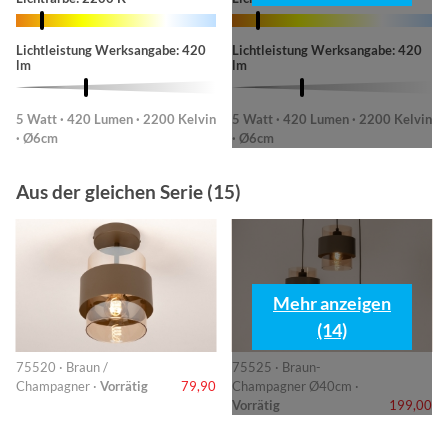
Lichtleistung Werksangabe: 420
Lichtleistung Werksangabe: 420
lm
lm
5 Watt · 420 Lumen · 2200 Kelvin
5 Watt · 420 Lumen · 2200 Kelvin
· Ø6cm
· Ø6cm
Aus der gleichen Serie (15)
Mehr anzeigen
(14)
75520 · Braun /
75525 · Braun-
Champagner ·
Vorrätig
79,90
Champagner Ø40cm ·
Vorrätig
199,00