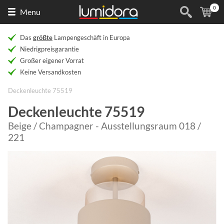
0
Naar
(
Ar
Menu
de
homepage
Das
größte
Lampengeschäft in Europa
Niedrigpreisgarantie
Großer eigener Vorrat
Keine Versandkosten
Deckenleuchte 75519
Deckenleuchte 75519
Beige / Champagner - Ausstellungsraum 018 /
221