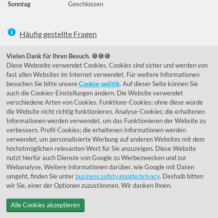
Sonntag
Geschlossen
Häufig gestellte Fragen
039292 - 678215
Vielen Dank für Ihren Besuch. 🍪🍪🍪
Diese Webseite verwendet Cookies. Cookies sind sicher und werden von
de@lumidora.com
fast allen Websites im Internet verwendet. Für weitere Informationen
besuchen Sie bitte unsere
Cookie-politik
. Auf dieser Seite können Sie
auch die Cookies-Einstellungen ändern. Die Website verwendet
verschiedene Arten von Cookies. Funktions-Cookies; ohne diese würde
Facebook
Instagram
die Website nicht richtig funktionieren. Analyse-Cookies; die erhaltenen
Kundenmeinungen
Informationen werden verwendet, um das Funktionieren der Website zu
verbessern. Profil-Cookies; die erhaltenen Informationen werden
Exzellent - eKomi.de
verwendet, um personalisierte Werbung auf anderen Websites mit dem
höchstmöglichen relevanten Wert für Sie anzuzeigen. Diese Website
nutzt hierfür auch Dienste von Google zu Werbezwecken und zur
Webanalyse. Weitere Informationen darüber, wie Google mit Daten
umgeht, finden Sie unter
business.safety.google/privacy
. Deshalb bitten
wir Sie, einer der Optionen zuzustimmen. Wir danken Ihnen.
Alle Cookies akzeptieren
© 1955 - 2026 Lumidora