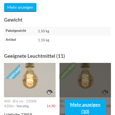
Mehr anzeigen
Gewicht
Paketgewicht
1.50 kg
Artikel
1.10 kg
Geeignete Leuchtmittel (11)
unsere Wahl
Vorbild Leuchte
400 · Ø 6 cm - 2200K
401 · 6cm-2200K
Mehr anzeigen
420lm ·
Vorrätig
14,90
90/220/420lm ·
Vorrätig
14,90
(10)
Lichtfarbe: 2200 K
Lichtfarbe: 2200 K