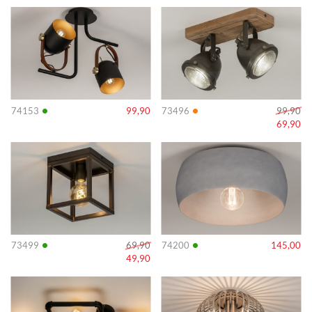
Info
Info
•
•
74153
99,90
73496
99,90
69,90
Info
Info
•
•
73499
69,90
74200
145,00
49,90
Info
Info