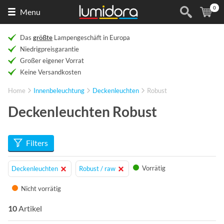
0
Naar
(
Ar
Menu
de
homepage
Das
größte
Lampengeschäft in Europa
Niedrigpreisgarantie
Großer eigener Vorrat
Keine Versandkosten
Home
Innenbeleuchtung
Deckenleuchten
Robust
Deckenleuchten Robust
Filters
Vorrätig
Deckenleuchten
Robust / raw
Nicht vorrätig
10
Artikel