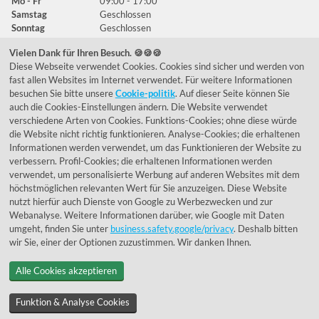
Mo - Fr
09:00 - 17:00
Samstag
Geschlossen
Sonntag
Geschlossen
Vielen Dank für Ihren Besuch. 🍪🍪🍪
Diese Webseite verwendet Cookies. Cookies sind sicher und werden von
Häufig gestellte Fragen
fast allen Websites im Internet verwendet. Für weitere Informationen
besuchen Sie bitte unsere
Cookie-politik
. Auf dieser Seite können Sie
039292 - 678215
auch die Cookies-Einstellungen ändern. Die Website verwendet
verschiedene Arten von Cookies. Funktions-Cookies; ohne diese würde
de@lumidora.com
die Website nicht richtig funktionieren. Analyse-Cookies; die erhaltenen
Informationen werden verwendet, um das Funktionieren der Website zu
verbessern. Profil-Cookies; die erhaltenen Informationen werden
verwendet, um personalisierte Werbung auf anderen Websites mit dem
Facebook
Instagram
höchstmöglichen relevanten Wert für Sie anzuzeigen. Diese Website
Kundenmeinungen
nutzt hierfür auch Dienste von Google zu Werbezwecken und zur
Webanalyse. Weitere Informationen darüber, wie Google mit Daten
Exzellent - eKomi.de
umgeht, finden Sie unter
business.safety.google/privacy
. Deshalb bitten
wir Sie, einer der Optionen zuzustimmen. Wir danken Ihnen.
Alle Cookies akzeptieren
Funktion & Analyse Cookies