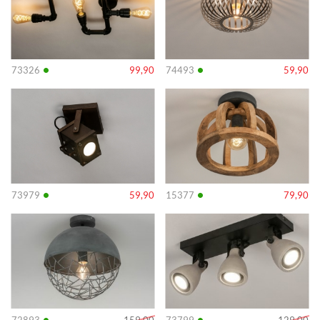
•
•
73326
99,90
74493
59,90
Info
Info
•
•
73979
59,90
15377
79,90
Info
Info
•
•
72893
159,00
73799
129,00