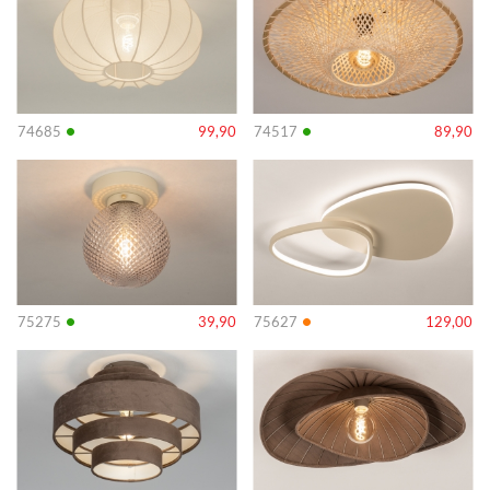
•
•
74685
99,90
74517
89,90
Info
Info
•
•
75275
39,90
75627
129,00
Info
Info