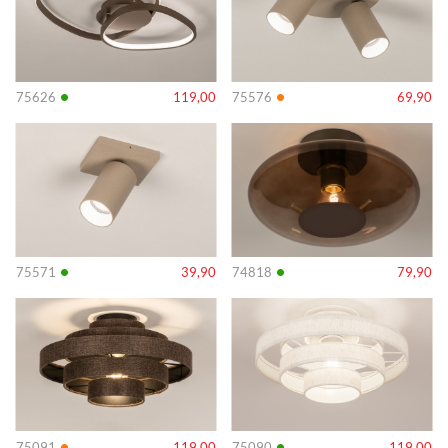
•
•
75626
119,00
75576
69,90
Info
Info
•
•
75571
39,90
74818
79,90
Info
Info
•
•
75091
119,00
75090
119,00