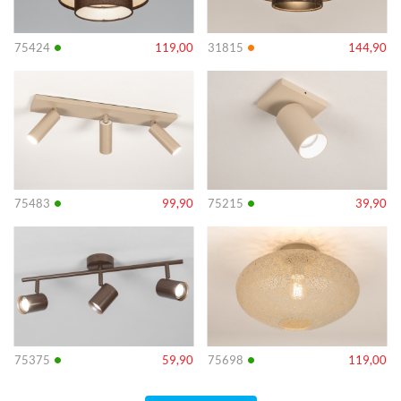
•
•
75424
119,00
31815
144,90
Info
Info
•
•
75483
99,90
75215
39,90
Info
Info
•
•
75375
59,90
75698
119,00