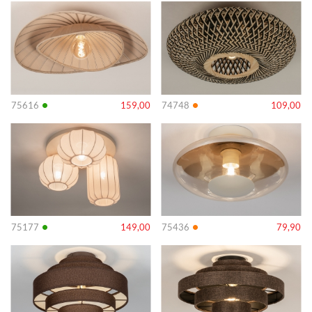
Info
Info
•
•
75616
159,00
74748
109,00
Info
Info
•
•
75177
149,00
75436
79,90
Info
Info