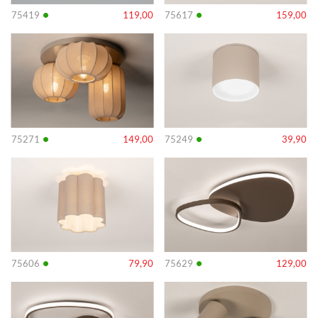
•
•
75419
119,00
75617
159,00
Info
Info
•
•
75271
149,00
75249
39,90
Info
Info
•
•
75606
79,90
75629
129,00
Info
Info