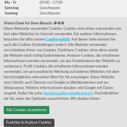
Mo - Fr
09:00 - 17:00
Samstag
Geschlossen
Sonntag
Geschlossen
Vielen Dank für Ihren Besuch. 🍪🍪🍪
Diese Webseite verwendet Cookies. Cookies sind sicher und werden von
Häufig gestellte Fragen
fast allen Websites im Internet verwendet. Für weitere Informationen
besuchen Sie bitte unsere
Cookie-politik
. Auf dieser Seite können Sie
039292 - 678215
auch die Cookies-Einstellungen ändern. Die Website verwendet
verschiedene Arten von Cookies. Funktions-Cookies; ohne diese würde
de@lumidora.com
die Website nicht richtig funktionieren. Analyse-Cookies; die erhaltenen
Informationen werden verwendet, um das Funktionieren der Website zu
verbessern. Profil-Cookies; die erhaltenen Informationen werden
verwendet, um personalisierte Werbung auf anderen Websites mit dem
Facebook
Instagram
höchstmöglichen relevanten Wert für Sie anzuzeigen. Diese Website
Kundenmeinungen
nutzt hierfür auch Dienste von Google zu Werbezwecken und zur
Webanalyse. Weitere Informationen darüber, wie Google mit Daten
Exzellent - eKomi.de
umgeht, finden Sie unter
business.safety.google/privacy
. Deshalb bitten
wir Sie, einer der Optionen zuzustimmen. Wir danken Ihnen.
Alle Cookies akzeptieren
Funktion & Analyse Cookies