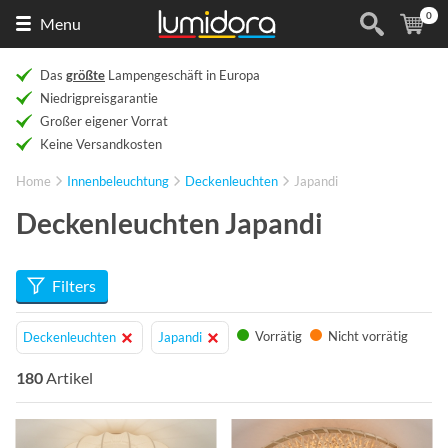
0
Naar
(
Ar
Menu
de
homepage
Das
größte
Lampengeschäft in Europa
Niedrigpreisgarantie
Großer eigener Vorrat
Keine Versandkosten
Home
Innenbeleuchtung
Deckenleuchten
Japandi
Deckenleuchten Japandi
Filters
Vorrätig
Nicht vorrätig
Deckenleuchten
Japandi
180
Artikel
Info
Info