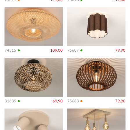
Info
Info
•
•
74515
109,00
75607
79,90
Info
Info
•
•
31639
69,90
75683
79,90
Info
Info