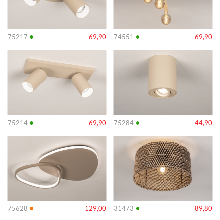
•
•
75217
69,90
74551
69,90
Info
Info
•
•
75214
69,90
75284
44,90
Info
Info
•
•
75628
129,00
31473
89,80