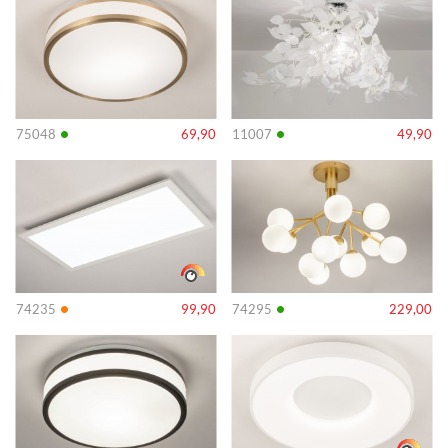
•
•
75048
69,90
11007
49,90
Info
Info
•
•
74235
99,90
74295
229,00
Info
Info