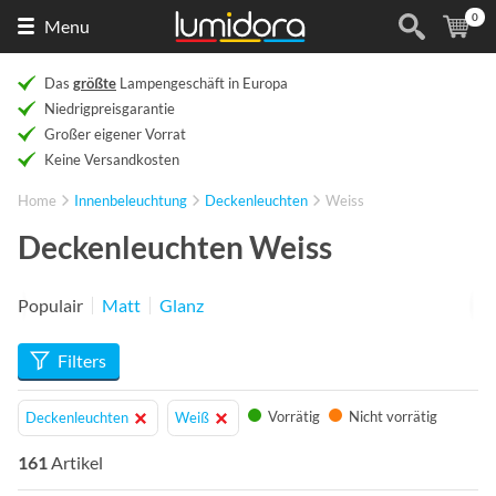
0
Naar
(
Ar
Menu
de
homepage
Das
größte
Lampengeschäft in Europa
Niedrigpreisgarantie
Großer eigener Vorrat
Keine Versandkosten
Home
Innenbeleuchtung
Deckenleuchten
Weiss
Deckenleuchten Weiss
Populair
Matt
Glanz
Filters
Vorrätig
Nicht vorrätig
Deckenleuchten
Weiß
161
Artikel