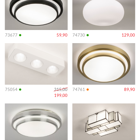
•
•
73677
59,90
74730
129,00
Info
Info
•
•
75054
315,00
74761
89,90
199,00
Info
Info