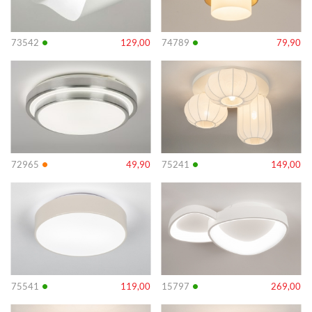
•
•
73542
129,00
74789
79,90
Info
Info
•
•
72965
49,90
75241
149,00
Info
Info
•
•
75541
119,00
15797
269,00
Info
Info