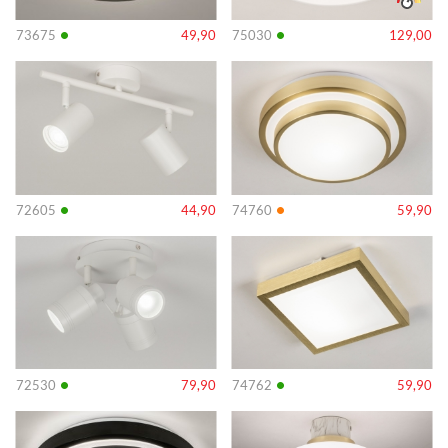
•
•
73675
49,90
75030
129,00
Info
Info
•
•
72605
44,90
74760
59,90
Info
Info
•
•
72530
79,90
74762
59,90
Info
Info