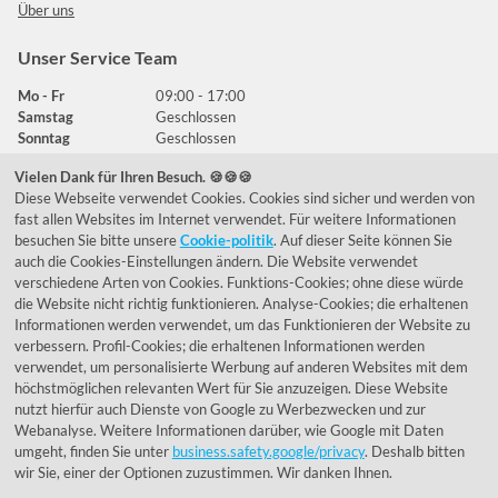
Über uns
Unser Service Team
Mo - Fr
09:00 - 17:00
Samstag
Geschlossen
Sonntag
Geschlossen
Vielen Dank für Ihren Besuch. 🍪🍪🍪
Diese Webseite verwendet Cookies. Cookies sind sicher und werden von
Häufig gestellte Fragen
fast allen Websites im Internet verwendet. Für weitere Informationen
besuchen Sie bitte unsere
Cookie-politik
. Auf dieser Seite können Sie
039292 - 678215
auch die Cookies-Einstellungen ändern. Die Website verwendet
verschiedene Arten von Cookies. Funktions-Cookies; ohne diese würde
de@lumidora.com
die Website nicht richtig funktionieren. Analyse-Cookies; die erhaltenen
Informationen werden verwendet, um das Funktionieren der Website zu
verbessern. Profil-Cookies; die erhaltenen Informationen werden
verwendet, um personalisierte Werbung auf anderen Websites mit dem
Facebook
Instagram
höchstmöglichen relevanten Wert für Sie anzuzeigen. Diese Website
Kundenmeinungen
nutzt hierfür auch Dienste von Google zu Werbezwecken und zur
Webanalyse. Weitere Informationen darüber, wie Google mit Daten
Exzellent - eKomi.de
umgeht, finden Sie unter
business.safety.google/privacy
. Deshalb bitten
wir Sie, einer der Optionen zuzustimmen. Wir danken Ihnen.