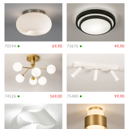
Info
Info
•
•
70594
69,90
73676
49,90
Info
Info
•
•
74526
169,00
75480
99,90
Info
Info