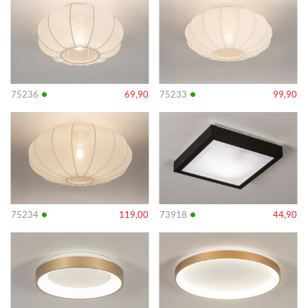
•
•
75236
69,90
75233
99,90
Info
Info
•
•
75234
119,00
73918
44,90
Info
Info