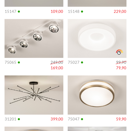
•
•
15147
109,00
15148
229,00
Info
Info
•
•
75065
249,00
75027
99,90
169,00
79,90
Info
Info
•
•
31201
399,00
75047
59,90
Info
Info