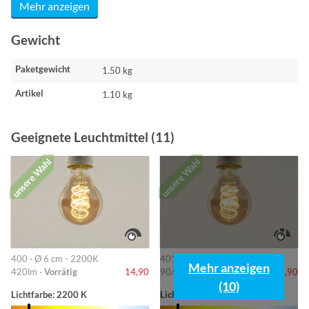
Mehr anzeigen
Gewicht
Paketgewicht
1.50 kg
Artikel
1.10 kg
Geeignete Leuchtmittel (11)
unsere Wahl
unsere Wahl
400 · Ø 6 cm - 2200K
401 · 6cm-2200K
Mehr anzeigen
420lm ·
Vorrätig
14,90
90/220/420lm ·
Vorrätig
14,90
(10)
Lichtfarbe: 2200 K
Lichtfarbe: 2200 K