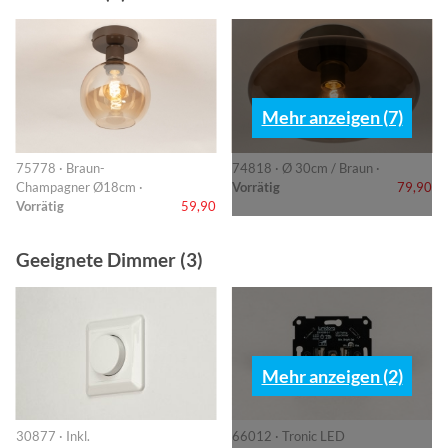
Mehr anzeigen (7)
75778 · Braun-
74818 · Ø 30cm / Braun ·
Champagner Ø18cm ·
Vorrätig
79,90
Vorrätig
59,90
Geeignete Dimmer (3)
Mehr anzeigen (2)
30877 · Inkl.
66012 · Tronic LED