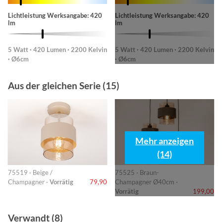
Lichtleistung Werksangabe: 420
Lichtleistung Werksangabe: 420
lm
lm
5 Watt · 420 Lumen · 2200 Kelvin
5 Watt · 420 Lumen · 2200 Kelvin
· Ø6cm
· Ø6cm
Aus der gleichen Serie (15)
Mehr anzeigen
(14)
75519 · Beige /
75525 · Braun-
Champagner ·
Vorrätig
79,90
Champagner Ø40cm ·
Vorrätig
199,00
Verwandt (8)