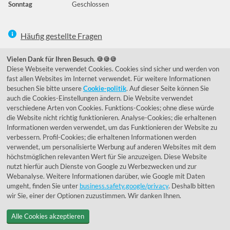
Sonntag
Geschlossen
Häufig gestellte Fragen
039292 - 678215
Vielen Dank für Ihren Besuch. 🍪🍪🍪
Diese Webseite verwendet Cookies. Cookies sind sicher und werden von
de@lumidora.com
fast allen Websites im Internet verwendet. Für weitere Informationen
besuchen Sie bitte unsere
Cookie-politik
. Auf dieser Seite können Sie
auch die Cookies-Einstellungen ändern. Die Website verwendet
verschiedene Arten von Cookies. Funktions-Cookies; ohne diese würde
Facebook
Instagram
die Website nicht richtig funktionieren. Analyse-Cookies; die erhaltenen
Kundenmeinungen
Informationen werden verwendet, um das Funktionieren der Website zu
verbessern. Profil-Cookies; die erhaltenen Informationen werden
Exzellent - eKomi.de
verwendet, um personalisierte Werbung auf anderen Websites mit dem
höchstmöglichen relevanten Wert für Sie anzuzeigen. Diese Website
nutzt hierfür auch Dienste von Google zu Werbezwecken und zur
Webanalyse. Weitere Informationen darüber, wie Google mit Daten
umgeht, finden Sie unter
business.safety.google/privacy
. Deshalb bitten
wir Sie, einer der Optionen zuzustimmen. Wir danken Ihnen.
Alle Cookies akzeptieren
© 1955 - 2026 Lumidora