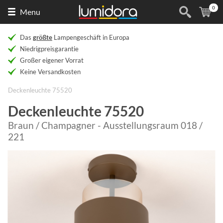
0
Naar
(
Ar
Menu
de
homepage
Das
größte
Lampengeschäft in Europa
Niedrigpreisgarantie
Großer eigener Vorrat
Keine Versandkosten
Deckenleuchte 75520
Deckenleuchte 75520
Braun / Champagner - Ausstellungsraum 018 /
221