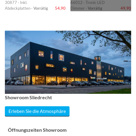
30877 · Inkl.
66012 · Tronic LED
Abdeckplatten ·
Vorrätig
54,90
Dimmer ·
Vorrätig
49,90
Showroom Sliedrecht
Erleben Sie die Atmosphäre
Öffnungszeiten Showroom