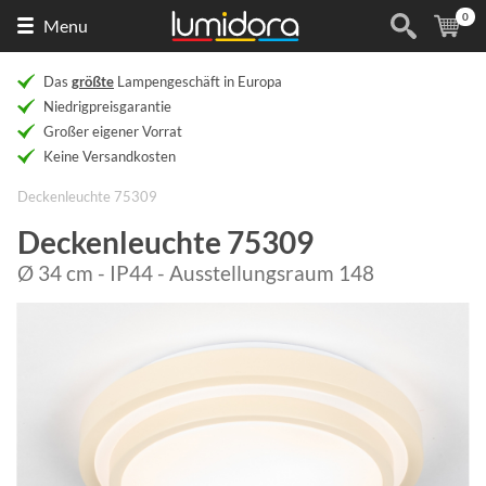
0
Naar
(
Ar
Menu
de
homepage
Das
größte
Lampengeschäft in Europa
Niedrigpreisgarantie
Großer eigener Vorrat
Keine Versandkosten
Deckenleuchte 75309
Deckenleuchte 75309
Ø 34 cm - IP44 - Ausstellungsraum 148