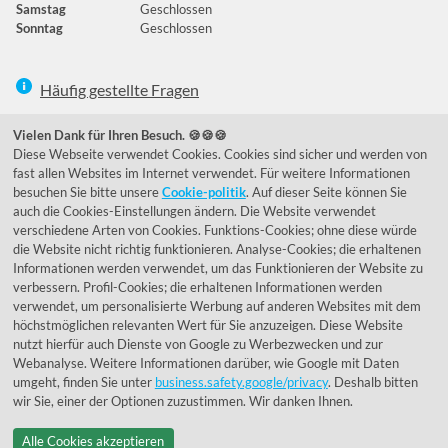
Samstag
Geschlossen
Sonntag
Geschlossen
Häufig gestellte Fragen
039292 - 678215
Vielen Dank für Ihren Besuch. 🍪🍪🍪
Diese Webseite verwendet Cookies. Cookies sind sicher und werden von
de@lumidora.com
fast allen Websites im Internet verwendet. Für weitere Informationen
besuchen Sie bitte unsere
Cookie-politik
. Auf dieser Seite können Sie
auch die Cookies-Einstellungen ändern. Die Website verwendet
verschiedene Arten von Cookies. Funktions-Cookies; ohne diese würde
Facebook
Instagram
die Website nicht richtig funktionieren. Analyse-Cookies; die erhaltenen
Kundenmeinungen
Informationen werden verwendet, um das Funktionieren der Website zu
verbessern. Profil-Cookies; die erhaltenen Informationen werden
Exzellent - eKomi.de
verwendet, um personalisierte Werbung auf anderen Websites mit dem
höchstmöglichen relevanten Wert für Sie anzuzeigen. Diese Website
nutzt hierfür auch Dienste von Google zu Werbezwecken und zur
Webanalyse. Weitere Informationen darüber, wie Google mit Daten
umgeht, finden Sie unter
business.safety.google/privacy
. Deshalb bitten
wir Sie, einer der Optionen zuzustimmen. Wir danken Ihnen.
Alle Cookies akzeptieren