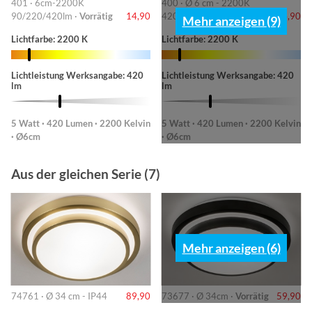
401 · 6cm-2200K
400 · Ø 6 cm - 2200K
90/220/420lm ·
Vorrätig
14,90
420lm ·
Vorrätig
14,90
Mehr anzeigen (9)
Lichtfarbe: 2200 K
Lichtfarbe: 2200 K
Lichtleistung Werksangabe: 420
Lichtleistung Werksangabe: 420
lm
lm
5 Watt · 420 Lumen · 2200 Kelvin
5 Watt · 420 Lumen · 2200 Kelvin
· Ø6cm
· Ø6cm
Aus der gleichen Serie (7)
Mehr anzeigen (6)
74761 · Ø 34 cm - IP44
89,90
73677 · Ø 34cm ·
Vorrätig
59,90