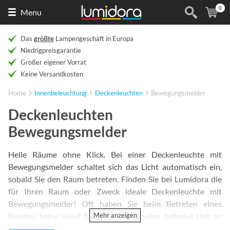
0
Naar
(
Ar
Menu
de
homepage
Das
größte
Lampengeschäft in Europa
Niedrigpreisgarantie
Großer eigener Vorrat
Keine Versandkosten
Home
Innenbeleuchtung
Deckenleuchten
Bewegungsmelder
Deckenleuchten
Bewegungsmelder
Helle Räume ohne Klick. Bei einer Deckenleuchte mit
Bewegungsmelder schaltet sich das Licht automatisch ein,
sobald Sie den Raum betreten. Finden Sie bei Lumidora die
für Ihren Raum oder Zweck ideale Deckenleuchte mit
Bewegungsmelder! Oft haben Sie beim Betreten eines
Mehr anzeigen
Raumes keine Hand frei oder der Schalter befindet sich an
einer ungünstigen Stelle. Ein Sensor ist nicht nur praktisch,