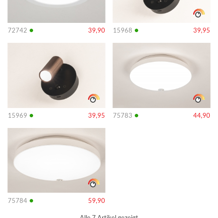
•
•
72742
39,90
15968
39,95
Info
Info
•
•
15969
39,95
75783
44,90
Info
•
75784
59,90
Alle 7 Artikel gezeigt