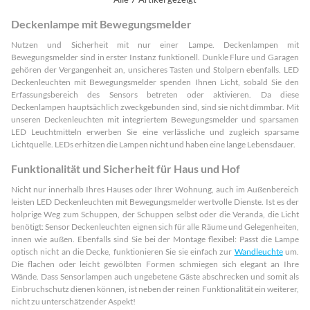
Deckenlampe mit Bewegungsmelder
Nutzen und Sicherheit mit nur einer Lampe. Deckenlampen mit
Bewegungsmelder sind in erster Instanz funktionell. Dunkle Flure und Garagen
gehören der Vergangenheit an, unsicheres Tasten und Stolpern ebenfalls. LED
Deckenleuchten mit Bewegungsmelder spenden Ihnen Licht, sobald Sie den
Erfassungsbereich des Sensors betreten oder aktivieren. Da diese
Deckenlampen hauptsächlich zweckgebunden sind, sind sie nicht dimmbar. Mit
unseren Deckenleuchten mit integriertem Bewegungsmelder und sparsamen
LED Leuchtmitteln erwerben Sie eine verlässliche und zugleich sparsame
Lichtquelle. LEDs erhitzen die Lampen nicht und haben eine lange Lebensdauer.
Funktionalität und Sicherheit für Haus und Hof
Nicht nur innerhalb Ihres Hauses oder Ihrer Wohnung, auch im Außenbereich
leisten LED Deckenleuchten mit Bewegungsmelder wertvolle Dienste. Ist es der
holprige Weg zum Schuppen, der Schuppen selbst oder die Veranda, die Licht
benötigt: Sensor Deckenleuchten eignen sich für alle Räume und Gelegenheiten,
innen wie außen. Ebenfalls sind Sie bei der Montage flexibel: Passt die Lampe
optisch nicht an die Decke, funktionieren Sie sie einfach zur
Wandleuchte
um.
Die flachen oder leicht gewölbten Formen schmiegen sich elegant an Ihre
Wände. Dass Sensorlampen auch ungebetene Gäste abschrecken und somit als
Einbruchschutz dienen können, ist neben der reinen Funktionalität ein weiterer,
nicht zu unterschätzender Aspekt!