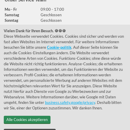
Mo - Fr
09:00 - 17:00
Samstag
Geschlossen
Sonntag
Geschlossen
Vielen Dank für Ihren Besuch. 🍪🍪🍪
Diese Webseite verwendet Cookies. Cookies sind sicher und werden von
Häufig gestellte Fragen
fast allen Websites im Internet verwendet. Für weitere Informationen
besuchen Sie bitte unsere
Cookie-politik
. Auf dieser Seite können Sie
039292 - 678215
auch die Cookies-Einstellungen ändern. Die Website verwendet
verschiedene Arten von Cookies. Funktions-Cookies; ohne diese würde
de@lumidora.com
die Website nicht richtig funktionieren. Analyse-Cookies; die erhaltenen
Informationen werden verwendet, um das Funktionieren der Website zu
verbessern. Profil-Cookies; die erhaltenen Informationen werden
verwendet, um personalisierte Werbung auf anderen Websites mit dem
Facebook
Instagram
höchstmöglichen relevanten Wert für Sie anzuzeigen. Diese Website
Kundenmeinungen
nutzt hierfür auch Dienste von Google zu Werbezwecken und zur
Webanalyse. Weitere Informationen darüber, wie Google mit Daten
Exzellent - eKomi.de
umgeht, finden Sie unter
business.safety.google/privacy
. Deshalb bitten
wir Sie, einer der Optionen zuzustimmen. Wir danken Ihnen.
Alle Cookies akzeptieren