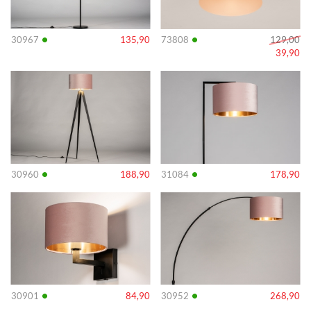
•
•
30967
135,90
73808
129,00
39,90
Info
Info
•
•
30960
188,90
31084
178,90
Info
Info
•
•
30901
84,90
30952
268,90