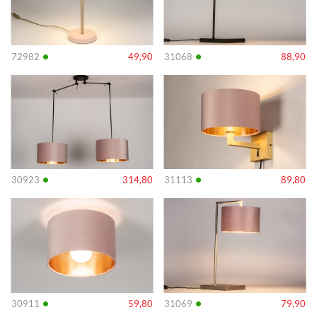
•
•
72982
49,90
31068
88,90
Info
Info
•
•
30923
314,80
31113
89,80
Info
Info
•
•
30911
59,80
31069
79,90