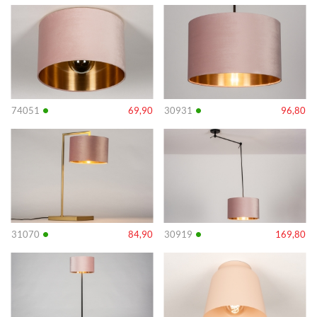
Info
Info
•
•
74051
69,90
30931
96,80
Info
Info
•
•
31070
84,90
30919
169,80
Info
Info