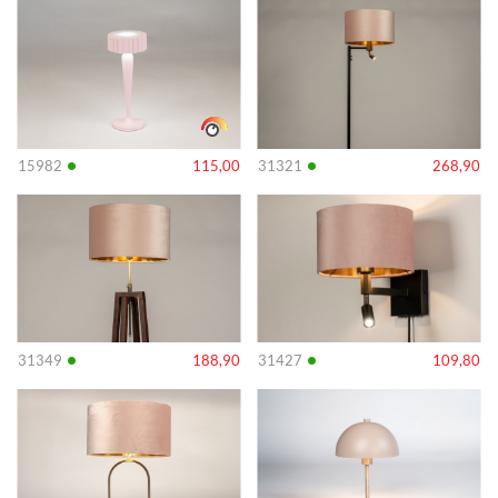
Info
Info
•
•
15982
115,00
31321
268,90
Info
Info
•
•
31349
188,90
31427
109,80
Info
Info