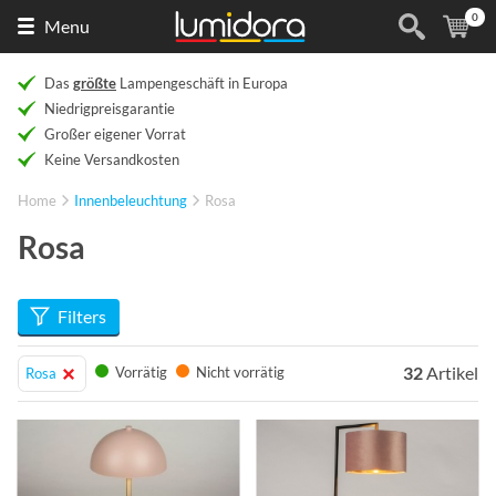
0
Naar
(
Ar
Menu
de
homepage
Das
größte
Lampengeschäft in Europa
Niedrigpreisgarantie
Großer eigener Vorrat
Keine Versandkosten
Home
Innenbeleuchtung
Rosa
Rosa
Filters
32
Artikel
Vorrätig
Nicht vorrätig
Rosa
Info
Info