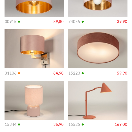
•
•
30915
89,80
74055
39,90
Info
Info
•
•
31106
84,90
15223
59,90
Info
Info
•
•
15344
36,90
15525
169,00