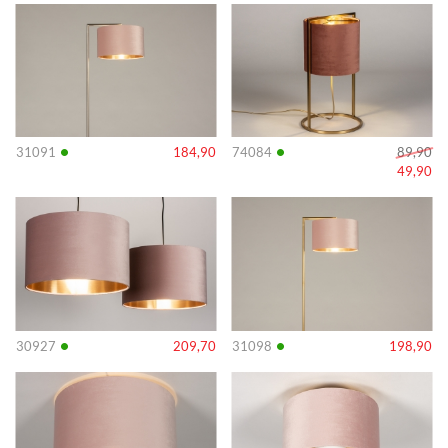
Info
Info
•
•
31091
184,90
74084
89,90
49,90
Info
Info
•
•
30927
209,70
31098
198,90
Info
Info