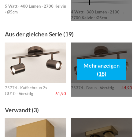
5 Watt · 400 Lumen · 2700 Kelvin
· Ø5cm
4 Watt · 360 Lumen · 2100 →
2700 Kelvin · Ø5cm
Aus der gleichen Serie (19)
Mehr anzeigen
(18)
75774 · Kaffeebraun 2x
75374 · Braun ·
Vorrätig
44,90
GU10 ·
Vorrätig
61,90
Verwandt (3)