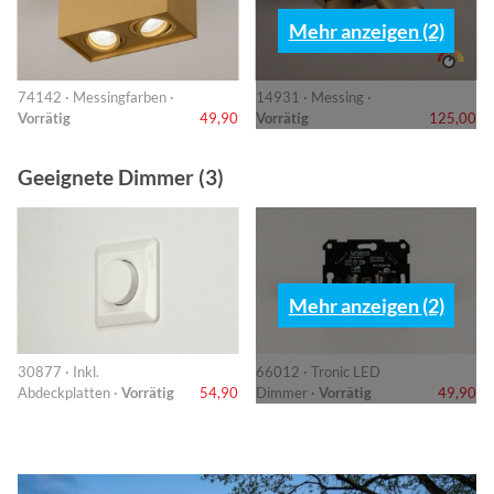
Mehr anzeigen (2)
74142 · Messingfarben ·
14931 · Messing ·
Vorrätig
49,90
Vorrätig
125,00
Geeignete Dimmer (3)
Mehr anzeigen (2)
30877 · Inkl.
66012 · Tronic LED
Abdeckplatten ·
Vorrätig
54,90
Dimmer ·
Vorrätig
49,90