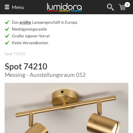
0
Naar
(
Ar
Menu
de
homepage
Das
größte
Lampengeschäft in Europa
Niedrigpreisgarantie
Großer eigener Vorrat
Keine Versandkosten
Spot 74210
Spot 74210
Messing - Ausstellungsraum 052