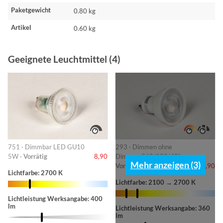
Paketgewicht
0.80 kg
Artikel
0.60 kg
Geeignete Leuchtmittel (4)
751 · Dimmbar LED GU10
293 · Dimmen ohne
5W ·
Vorrätig
8,90
Dimmer-360/180/40L ·
Mehr anzeigen (3)
Vorrätig
10,90
Lichtfarbe: 2700 K
Lichtfarbe: 2100 → 2700 K
Lichtleistung Werksangabe: 400
lm
Lichtleistung Werksangabe: 360
lm