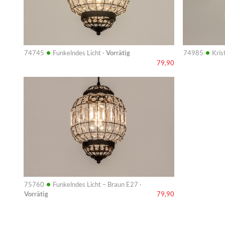
•
•
74745
Funkelndes Licht ·
Vorrätig
74985
Krist
79,90
Info
•
75760
Funkelndes Licht – Braun E27 ·
Vorrätig
79,90