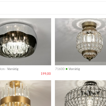
Info
•
0cm ·
Vorrätig
71600
Vorrätig
199,00
Info