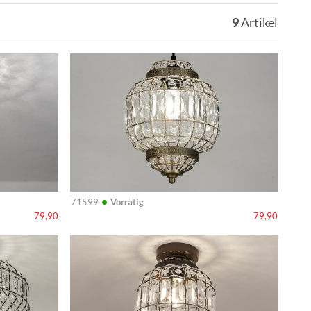
9
Artikel
Info
•
71599
Vorrätig
79,90
79,90
Info