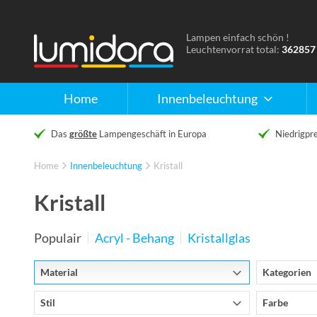
Lampen einfach schön !
Naar
Leuchtenvorrat total:
362857
de
homepage
Home
Innenbeleuchtung
Das
größte
Lampengeschäft in Europa
Niedrigpre
Home
Innenbeleuchtung
Kristall
Kristall
Populair
Acryl - Behang
Kristallglas
Material
Kategorien
Stil
Farbe