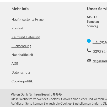
Mehr Info
Unser Serv
Mo - Fr
Häufig gestellte Fragen
Samstag
Sonntag
Kontakt
Kauf und Lieferung
Häufig g
Rücksendung
039292 
Nachhaltigkeit
de@lumi
AGB
Datenschutz
Facebook
In
Cookie-politik
Impressum
Vielen Dank für Ihren Besuch. 🍪🍪🍪
Über uns
Diese Webseite verwendet Cookies. Cookies sind sicher und werden von
Auf dieser Seite können Sie auch die Cookies-Einstellungen ändern. D