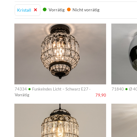
Vorrätig
Nicht vorrätig
Kristall
Info
Info
•
•
74334
Funkelndes Licht – Schwarz E27 ·
71840
Ø 4
Vorrätig
79,90
Info
Info