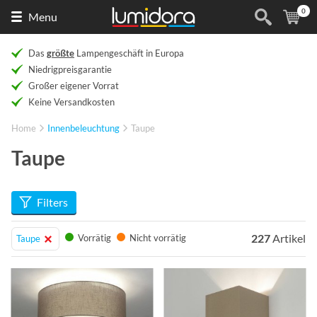
0
Naar
(
Ar
Menu
de
homepage
Das
größte
Lampengeschäft in Europa
Niedrigpreisgarantie
Großer eigener Vorrat
Keine Versandkosten
Home
Innenbeleuchtung
Taupe
Taupe
Filters
227
Artikel
Vorrätig
Nicht vorrätig
Taupe
Info
Info