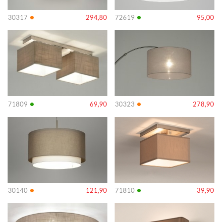
•
•
30317
294,80
72619
95,00
Info
Info
•
•
71809
69,90
30323
278,90
Info
Info
•
•
30140
121,90
71810
39,90
Info
Info