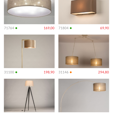
•
•
71764
169,00
71804
69,90
Info
Info
•
•
31100
198,90
31146
294,80
Info
Info