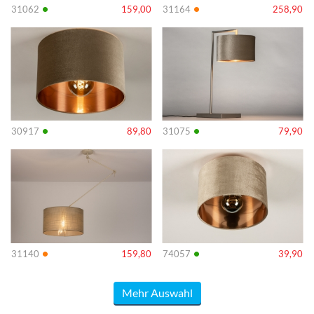
•
•
31062
159,00
31164
258,90
Info
Info
•
•
30917
89,80
31075
79,90
Info
Info
•
•
31140
159,80
74057
39,90
Mehr Auswahl