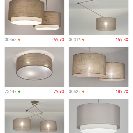
•
•
30863
259,90
30316
159,80
Info
Info
•
•
73147
79,90
30625
189,70
Info
Info