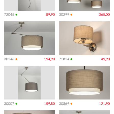
•
•
72045
89,90
30299
365,00
Info
Info
•
•
30146
194,90
71814
49,90
Info
Info
•
•
30007
159,80
30869
121,90
Info
Info