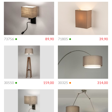
Info
Info
•
•
73756
89,90
71805
39,90
Info
Info
•
•
30550
159,00
30325
314,00
Info
Info