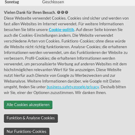
Sonntag
Geschlossen
Vielen Dank für Ihren Besuch. 🍪🍪🍪
Diese Webseite verwendet Cookies. Cookies sind sicher und werden von
Häufig gestellte Fragen
fast allen Websites im Internet verwendet. Für weitere Informationen
besuchen Sie bitte unsere
Cookie-politik
. Auf dieser Seite können Sie
039292 - 678215
auch die Cookies-Einstellungen ändern. Die Website verwendet
verschiedene Arten von Cookies. Funktions-Cookies; ohne diese würde
de@lumidora.com
die Website nicht richtig funktionieren. Analyse-Cookies; die erhaltenen
Informationen werden verwendet, um das Funktionieren der Website zu
verbessern. Profil-Cookies; die erhaltenen Informationen werden
verwendet, um personalisierte Werbung auf anderen Websites mit dem
Facebook
Instagram
höchstmöglichen relevanten Wert für Sie anzuzeigen. Diese Website
Kundenmeinungen
nutzt hierfür auch Dienste von Google zu Werbezwecken und zur
Webanalyse. Weitere Informationen darüber, wie Google mit Daten
Exzellent - eKomi.de
umgeht, finden Sie unter
business.safety.google/privacy
. Deshalb bitten
wir Sie, einer der Optionen zuzustimmen. Wir danken Ihnen.
Alle Cookies akzeptieren
Funktion & Analyse Cookies
Nur Funktions-Cookies
© 1955 - 2026 Lumidora