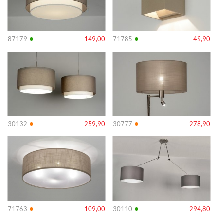
•
•
87179
149,00
71785
49,90
Info
Info
•
•
30132
259,90
30777
278,90
Info
Info
•
•
71763
109,00
30110
294,80