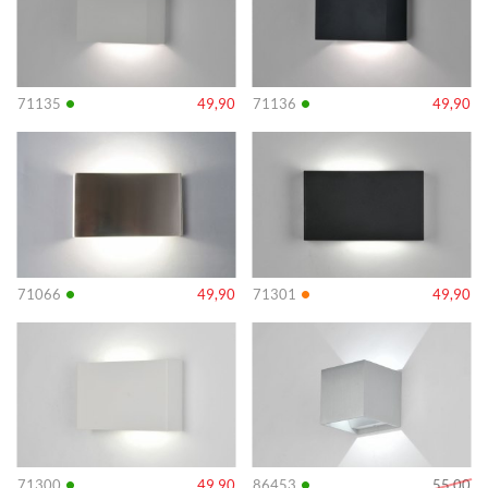
•
•
71135
49,90
71136
49,90
Info
Info
•
•
71066
49,90
71301
49,90
Info
Info
•
•
71300
49,90
86453
55,00