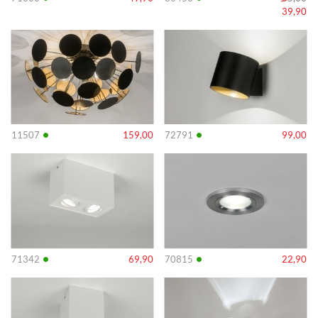
39,90
Info
Info
•
•
11507
159,00
72791
99,00
Info
Info
•
•
71342
69,90
70815
22,90
Info
Info