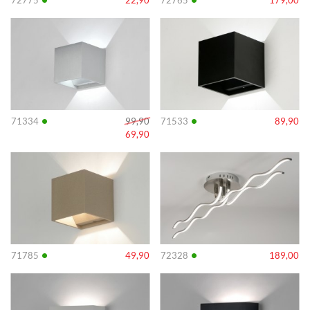
72775
22,90
72765
179,00
Info
Info
•
•
71334
99,90
71533
89,90
69,90
Info
Info
•
•
71785
49,90
72328
189,00
Info
Info