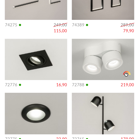
•
•
74275
249,00
74389
289,00
115,00
79,90
Info
Info
•
•
72776
16,90
72788
219,00
Info
Info
•
•