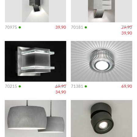
•
•
70975
39,90
70181
79,90
39,90
Info
Info
•
•
70215
69,90
71381
69,90
34,90
Info
Info