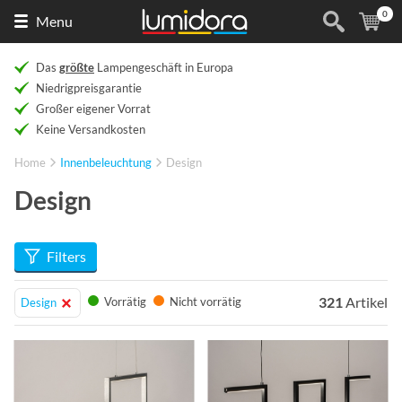
0
Naar
(
Ar
Menu
de
homepage
Das
größte
Lampengeschäft in Europa
Niedrigpreisgarantie
Großer eigener Vorrat
Keine Versandkosten
Home
Innenbeleuchtung
Design
Design
Filters
321
Artikel
Vorrätig
Nicht vorrätig
Design
Info
Info