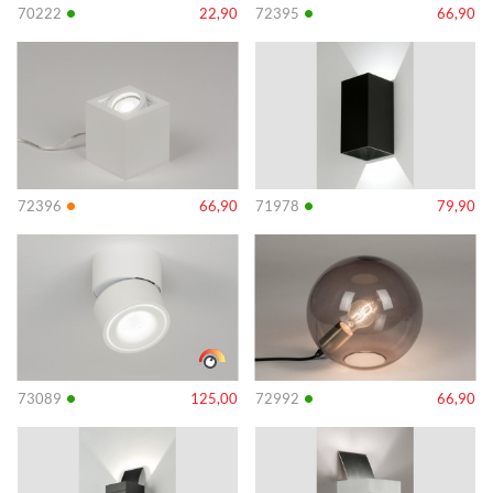
•
•
70222
22,90
72395
66,90
Info
Info
•
•
72396
66,90
71978
79,90
Info
Info
•
•
73089
125,00
72992
66,90
Info
Info