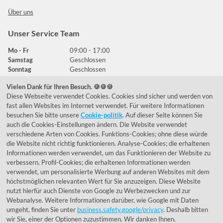
Über uns
Unser Service Team
Mo - Fr
09:00 - 17:00
Samstag
Geschlossen
Sonntag
Geschlossen
Vielen Dank für Ihren Besuch. 🍪🍪🍪
Diese Webseite verwendet Cookies. Cookies sind sicher und werden von
Häufig gestellte Fragen
fast allen Websites im Internet verwendet. Für weitere Informationen
besuchen Sie bitte unsere
Cookie-politik
. Auf dieser Seite können Sie
039292 - 678215
auch die Cookies-Einstellungen ändern. Die Website verwendet
verschiedene Arten von Cookies. Funktions-Cookies; ohne diese würde
de@lumidora.com
die Website nicht richtig funktionieren. Analyse-Cookies; die erhaltenen
Informationen werden verwendet, um das Funktionieren der Website zu
verbessern. Profil-Cookies; die erhaltenen Informationen werden
verwendet, um personalisierte Werbung auf anderen Websites mit dem
Facebook
Instagram
höchstmöglichen relevanten Wert für Sie anzuzeigen. Diese Website
Kundenmeinungen
nutzt hierfür auch Dienste von Google zu Werbezwecken und zur
Webanalyse. Weitere Informationen darüber, wie Google mit Daten
Exzellent - eKomi.de
umgeht, finden Sie unter
business.safety.google/privacy
. Deshalb bitten
wir Sie, einer der Optionen zuzustimmen. Wir danken Ihnen.