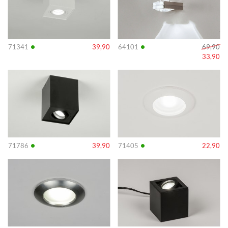
•
•
71341
39,90
64101
69,90
33,90
Info
Info
•
•
71786
39,90
71405
22,90
Info
Info