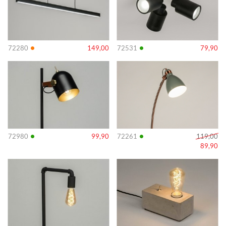
•
•
72280
149,00
72531
79,90
Info
Info
•
•
72980
99,90
72261
119,00
89,90
Info
Info