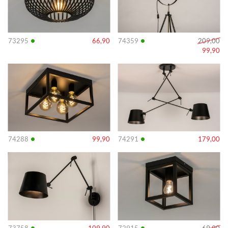
•
•
73295
66,90
74359
209,00
99,90
Info
Info
•
•
74288
99,90
74291
179,00
Info
Info
•
•