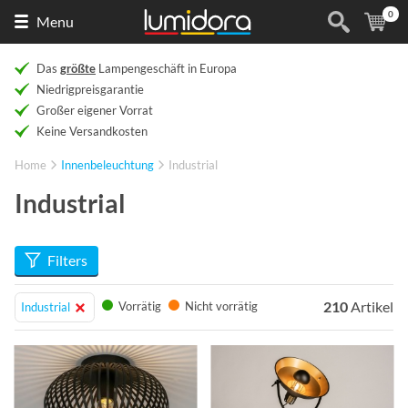
0
Naar
(
Ar
Menu
de
homepage
Das
größte
Lampengeschäft in Europa
Niedrigpreisgarantie
Großer eigener Vorrat
Keine Versandkosten
Home
Innenbeleuchtung
Industrial
Industrial
Filters
210
Artikel
Vorrätig
Nicht vorrätig
Industrial
Info
Info