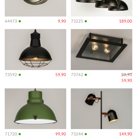
•
•
64473
9,90
73225
189,00
Info
Info
•
•
73592
59,90
73762
99,90
59,90
Info
Info
•
•
71720
99,90
73244
149,90