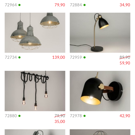
•
•
72964
79,90
72884
34,90
Info
Info
•
•
72734
139,00
72959
89,90
59,90
Info
Info
•
•
72880
79,90
72978
42,90
35,00
Info
Info