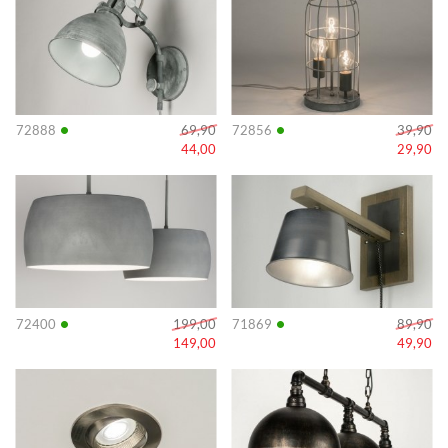
•
•
72888
69,90
72856
39,90
44,00
29,90
Info
Info
•
•
72400
199,00
71869
89,90
149,00
49,90
Info
Info