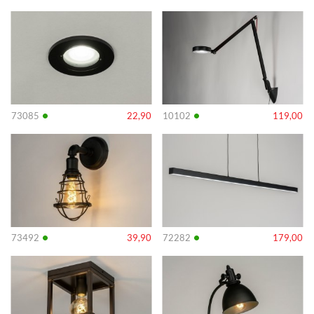
Info
Info
•
•
73085
22,90
10102
119,00
Info
Info
•
•
73492
39,90
72282
179,00
Info
Info