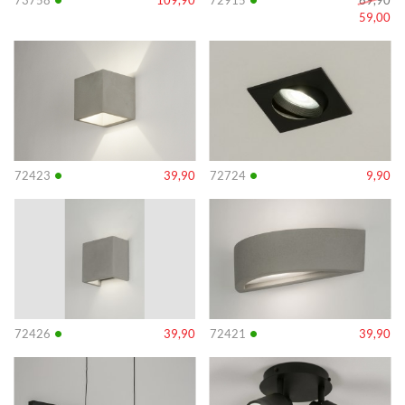
73758
109,90
72915
69,90
59,00
Info
Info
•
•
72423
39,90
72724
9,90
Info
Info
•
•
72426
39,90
72421
39,90
Info
Info