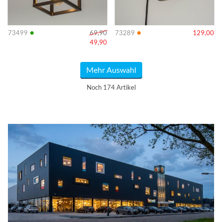
•
•
73499
69,90
73289
129,00
49,90
Mehr Auswahl
Noch 174 Artikel