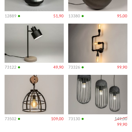
•
•
12889
51,90
13380
95,00
Info
Info
•
•
73122
49,90
73326
99,90
Info
Info
•
•
73502
109,00
73130
149,00
99,90