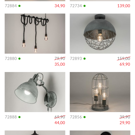
•
•
72884
34,90
72734
139,00
Info
Info
•
•
72880
79,90
72893
159,00
35,00
69,90
Info
Info
•
•
72888
69,90
72856
39,90
44,00
29,90
Info
Info