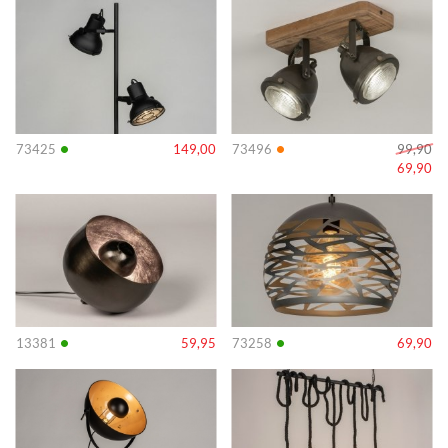
Info
Info
•
•
73425
149,00
73496
99,90
69,90
Info
Info
•
•
13381
59,95
73258
69,90
Info
Info