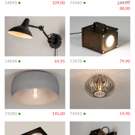
•
•
14093
109,00
74360
199,00
88,00
Info
Info
•
•
14094
69,95
73978
79,90
Info
Info
•
•
74200
145,00
74493
59,90
Info
Info