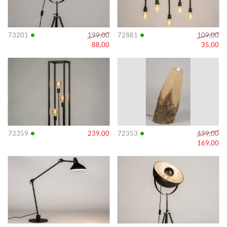
•
•
73201
199,00
72881
109,00
88,00
35,00
Info
Info
•
•
73359
239,00
72353
499,00
169,00
Info
Info