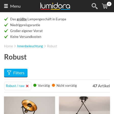
0
Naar
(
Ar
Menu
de
homepage
Das
größte
Lampengeschäft in Europa
Niedrigpreisgarantie
Großer eigener Vorrat
Keine Versandkosten
Home
Innenbeleuchtung
Robust
Robust
Filters
47
Artikel
Vorrätig
Nicht vorrätig
Robust / raw
Info
Info