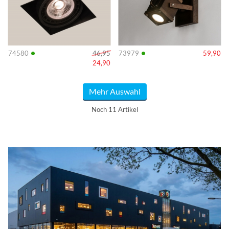
•
•
74580
46,95
73979
59,90
24,90
Mehr Auswahl
Noch 11 Artikel