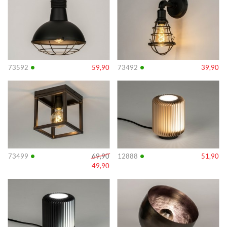
•
•
73592
59,90
73492
39,90
Info
Info
•
•
73499
69,90
12888
51,90
49,90
Info
Info