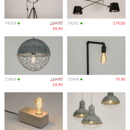
•
•
74359
209,00
74291
179,00
99,90
Info
Info
•
•
72869
169,00
72964
79,90
59,90
Info
Info