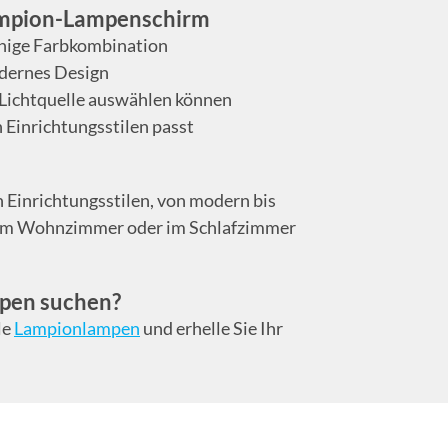
Lampion-Lampenschirm
uhige Farbkombination
modernes Design
e Lichtquelle auswählen können
 Einrichtungsstilen passt
n Einrichtungsstilen, von modern bis
ch, im Wohnzimmer oder im Schlafzimmer
pen suchen?
le
Lampionlampen
und erhelle Sie Ihr