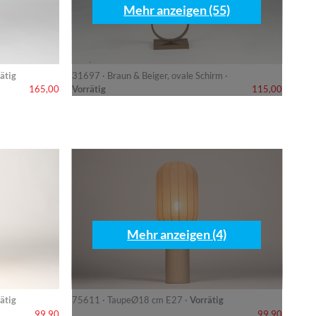
Mehr anzeigen (55)
ätig
31697 · Braun & Beiger, ovale Schirm ·
Vorrätig
165,00
115,00
Mehr anzeigen (4)
ätig
75611 · TaupeØ18 cm E27 ·
Vorrätig
99,90
99,90