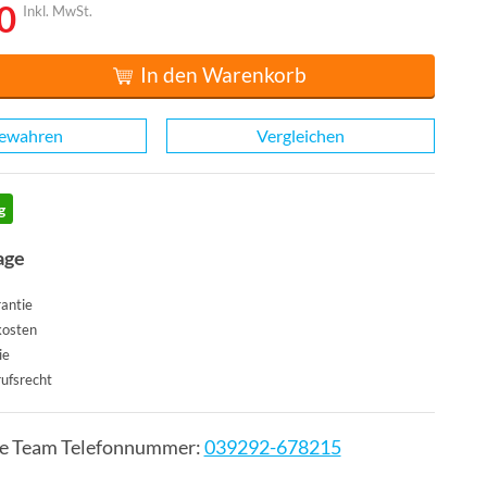
0
Inkl. MwSt.
In den Warenkorb
ewahren
Vergleichen
g
age
antie
kosten
ie
ufsrecht
ce Team Telefonnummer:
039292-678215