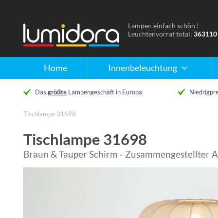
Lampen einfach schön !
Naar
Leuchtenvorrat total:
363110
de
homepage
Home
Innenbeleuchtung
Das
größte
Lampengeschäft in Europa
Niedrigpre
Tischlampe 31698
Tischlampe 31698
Braun & Tauper Schirm - Zusammengestellter Ar