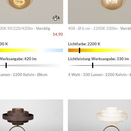
00K 90/220/420lm ·
Vorrätig
408 · Ø 6 cm - 2200K 330lm ·
Vorrät
14,90
200 K
Lichtfarbe: 2200 K
 Werksangabe: 420 lm
Lichtleistung Werksangabe: 330 lm
Lumen · 2200 Kelvin · Ø6cm
4 Watt · 330 Lumen · 2200 Kelvin ·