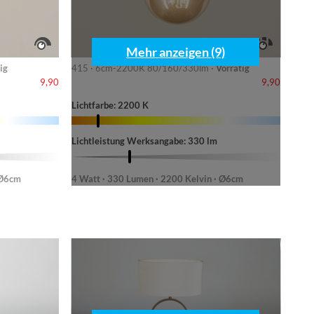
Mehr anzeigen (9)
ig
415 · 6cm-2200K 80/160/330lm ·
Vorrätig
9,90
9,90
Lichtfarbe: 2200 K
Lichtleistung Werksangabe: 330 lm
 Ø6cm
4 Watt · 330 Lumen · 2200 Kelvin · Ø6cm