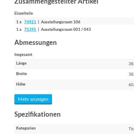
Zusammengestellter Artikel
Einzelteile
1 x
74921
| Ausstellungsraum 106
1 x
75395
| Ausstellungsraum 001 / 043
Abmessungen
Insgesamt
Länge
38
Breite
38
Höhe
60
Mehr anzeigen
Spezifikationen
Kategorien
Ti