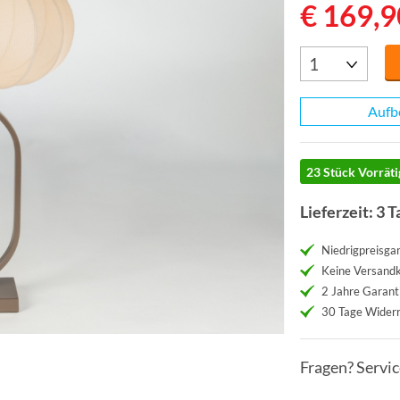
€ 169,9
Aufb
23 Stück Vorräti
Lieferzeit: 3 T
Niedrigpreisgar
Keine Versand
2 Jahre Garant
30 Tage Widerr
Fragen? Servi