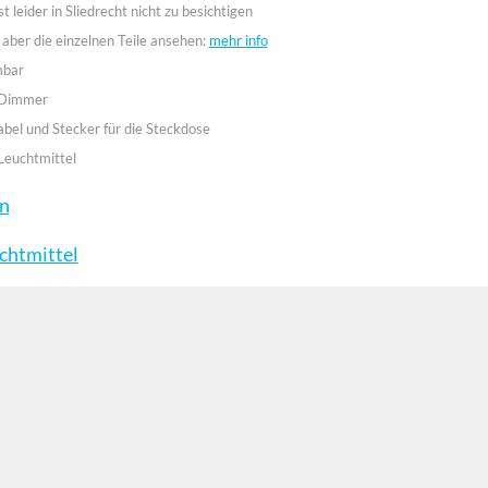
st leider in Sliedrecht nicht zu besichtigen
 aber die einzelnen Teile ansehen:
mehr info
mbar
 Dimmer
abel und Stecker für die Steckdose
Leuchtmittel
en
chtmittel