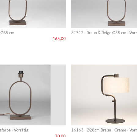
nØ35 cm
31712 · Braun & Beige Ø35 cm ·
Vorr
165,00
efarbe ·
Vorrätig
16163 · Ø28cm Braun - Creme ·
Vorr
70,00