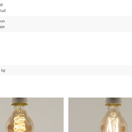
ff
tall
aun
upe
 kg