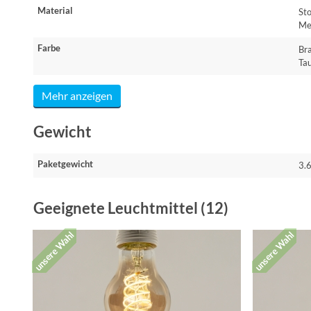
Material
Sto
Me
Farbe
Br
Ta
Mehr anzeigen
Gewicht
Paketgewicht
3.6
Geeignete Leuchtmittel (12)
unsere Wahl
unsere Wahl