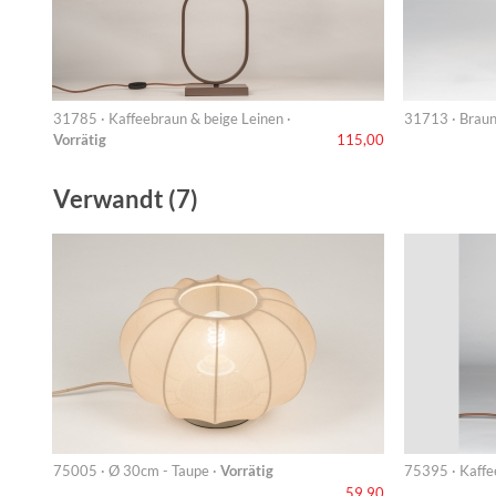
31785 · Kaffeebraun & beige Leinen ·
31713 · Brau
Vorrätig
115,00
Verwandt (7)
75005 · Ø 30cm - Taupe ·
Vorrätig
75395 · Kaffe
59,90