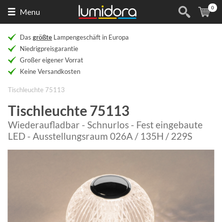
0
Naar
(
Ar
Menu
de
homepage
Das
größte
Lampengeschäft in Europa
Niedrigpreisgarantie
Großer eigener Vorrat
Keine Versandkosten
Tischleuchte 75113
Tischleuchte 75113
Wiederaufladbar - Schnurlos - Fest eingebaute
LED - Ausstellungsraum 026A / 135H / 229S