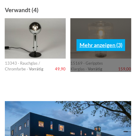
Verwandt (4)
Mehr anzeigen (3)
13343 · Rauchglas /
15169 · Geripptes
Chromfarbe ·
Vorrätig
49,90
Klarglas ·
Vorrätig
159,00