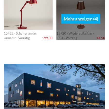
Mehr anzeigen (4)
15422 · Schalter an der
15720 · Wiederaufladbar -
Armatur ·
Vorrätig
199,00
IP54 ·
Vorrätig
44,90