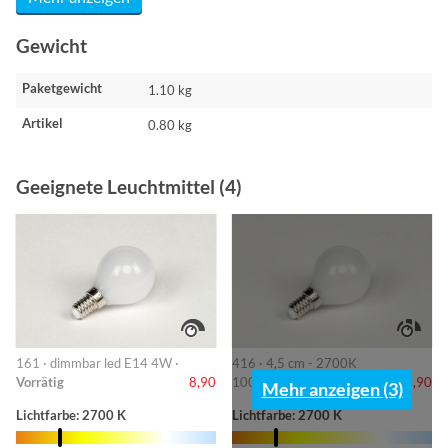
Gewicht
Paketgewicht
1.10 kg
Artikel
0.80 kg
Geeignete Leuchtmittel (4)
161 · dimmbar led E14 4W ·
416 · 4,5 cm - 2700K
Vorrätig
8,90
100/240/430lm ·
Vorrätig
8,90
Mehr anzeigen (3)
Lichtfarbe: 2700 K
Lichtfarbe: 2700 K