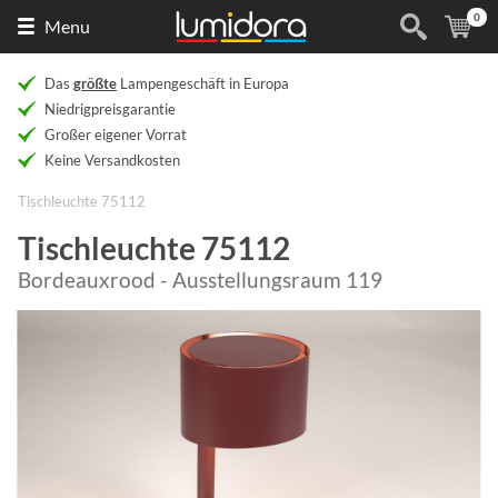
0
Naar
(
Ar
Menu
de
homepage
Das
größte
Lampengeschäft in Europa
Niedrigpreisgarantie
Großer eigener Vorrat
Keine Versandkosten
Tischleuchte 75112
Tischleuchte 75112
Bordeauxrood - Ausstellungsraum 119