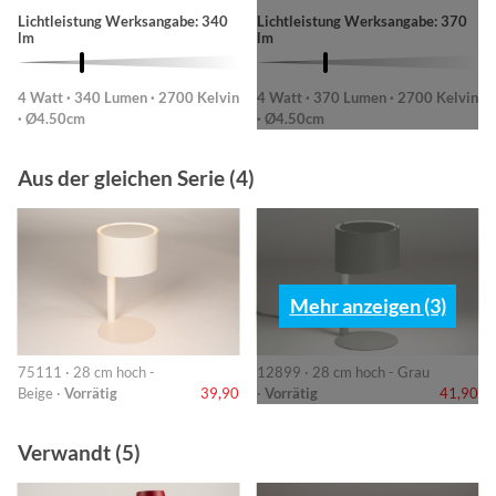
Lichtleistung Werksangabe: 340
Lichtleistung Werksangabe: 370
lm
lm
4 Watt · 340 Lumen · 2700 Kelvin
4 Watt · 370 Lumen · 2700 Kelvin
· Ø4.50cm
· Ø4.50cm
Aus der gleichen Serie (4)
Mehr anzeigen (3)
75111 · 28 cm hoch -
12899 · 28 cm hoch - Grau
Beige ·
Vorrätig
39,90
·
Vorrätig
41,90
Verwandt (5)