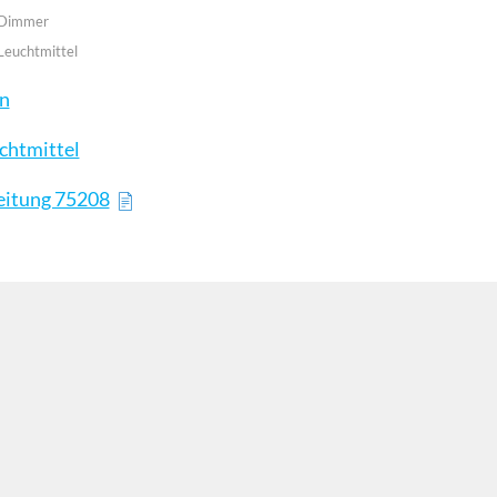
 Dimmer
Leuchtmittel
en
chtmittel
eitung 75208