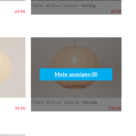
73836 · Ø 30cm / Schwarz ·
Vorrätig
69,90
69,90
Mehr anzeigen (8)
75669 · Ø 55 cm - Beige XL ·
Vorrätig
99,90
139,00