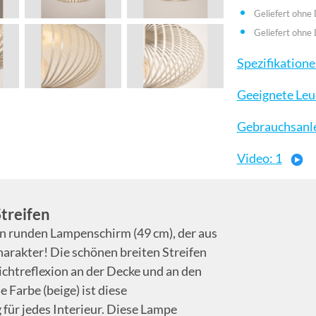
Geliefert ohne
Geliefert ohne 
Spezifikation
Geeignete Leu
Gebrauchsanl
Video: 1
treifen
en runden Lampenschirm (49 cm), der aus
Charakter! Die schönen breiten Streifen
chtreflexion an der Decke und an den
 Farbe (beige) ist diese
 für jedes Interieur. Diese Lampe