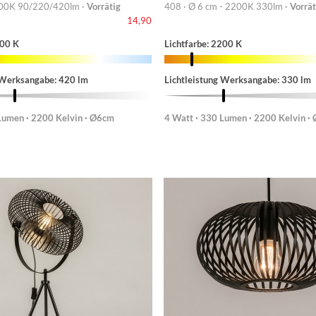
00K 90/220/420lm ·
Vorrätig
408 · Ø 6 cm - 2200K 330lm ·
Vorrät
14,90
200 K
Lichtfarbe: 2200 K
 Werksangabe: 420 lm
Lichtleistung Werksangabe: 330 lm
Lumen · 2200 Kelvin · Ø6cm
4 Watt · 330 Lumen · 2200 Kelvin ·