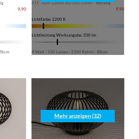
ig
415 · 6cm-2200K 80/160/330lm ·
Vorrätig
9,90
9,90
Lichtfarbe: 2200 K
Lichtleistung Werksangabe: 330 lm
 Ø6cm
4 Watt · 330 Lumen · 2200 Kelvin · Ø6cm
Mehr anzeigen (32)