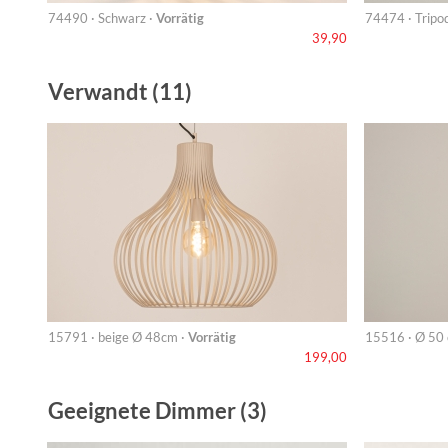
74490 · Schwarz ·
Vorrätig
74474 · Tripo
39,90
Verwandt (11)
15791 · beige Ø 48cm ·
Vorrätig
15516 · Ø 50 
199,00
Geeignete Dimmer (3)