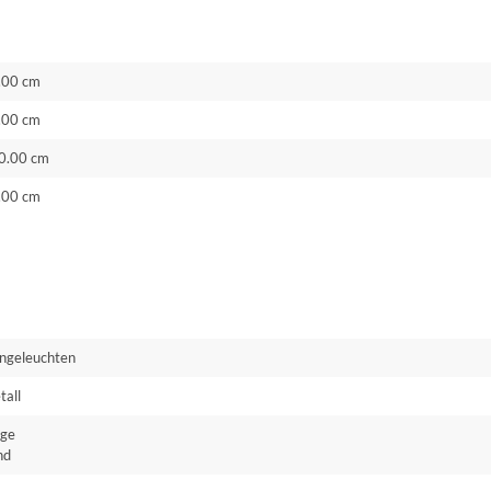
.00 cm
.00 cm
0.00 cm
.00 cm
ngeleuchten
tall
ige
nd