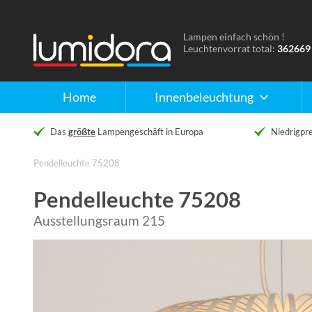
Lampen einfach schön !
Naar
Leuchtenvorrat total:
362669
de
homepage
Home
Innenbeleuchtung
Das
größte
Lampengeschäft in Europa
Niedrigpre
Pendelleuchte 75208
Pendelleuchte 75208
Ausstellungsraum 215