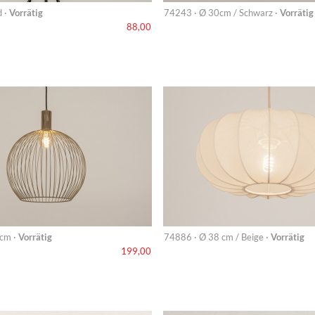
d ·
Vorrätig
74243 · Ø 30cm / Schwarz ·
Vorrätig
88,00
cm ·
Vorrätig
74886 · Ø 38 cm / Beige ·
Vorrätig
199,00