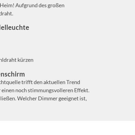
s Heim! Aufgrund des großen
draht.
delleuchte
hldraht kürzen
enschirm
htquelle trifft den aktuellen Trend
 einen noch stimmungsvolleren Effekt.
ließen. Welcher Dimmer geeignet ist,