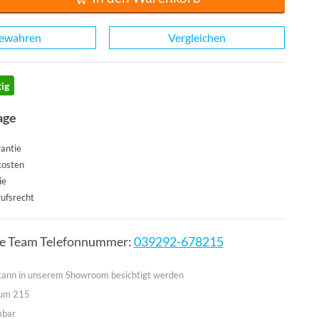
ewahren
Vergleichen
ig
age
antie
kosten
ie
ufsrecht
ce Team Telefonnummer:
039292-678215
 kann in unserem Showroom besichtigt werden
aum 215
mbar