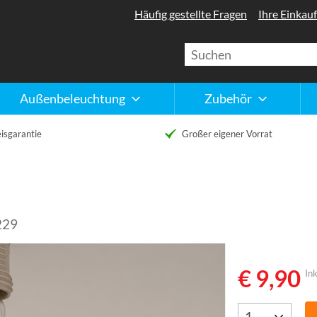
Häufig gestellte Fragen
Ihre Einkauf
Außenbeleuchtung
Zubehör
isgarantie
Großer eigener Vorrat
229
€ 9,90
Ink