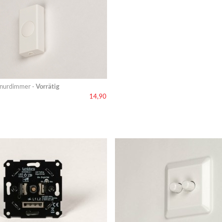
hnurdimmer ·
Vorrätig
14,90