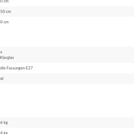
00 cm
.50 cm
00 cm
as
Klarglas
oße Fassungen E27
nd
06 kg
04 kg