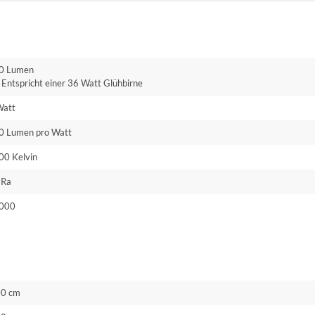
0 Lumen
Entspricht einer 36 Watt Glühbirne
Watt
0 Lumen pro Watt
00 Kelvin
 Ra
000
00 cm