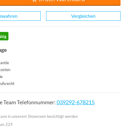
ewahren
Vergleichen
ätig
age
antie
kosten
ie
ufsrecht
ce Team Telefonnummer:
039292-678215
 kann in unserem Showroom besichtigt werden
aum 229