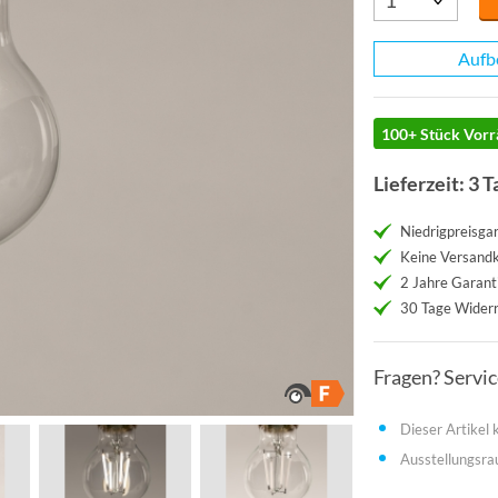
Aufb
100+ Stück Vorr
Lieferzeit: 3 T
Niedrigpreisgar
Keine Versand
2 Jahre Garant
30 Tage Widerr
Fragen? Servi
Dieser Artikel
Ausstellungsr