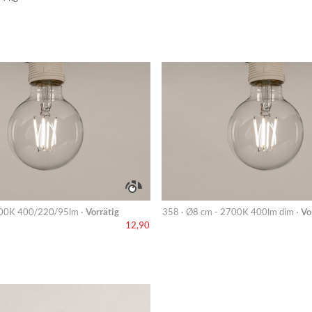
00K 400/220/95lm ·
Vorrätig
358 · Ø8 cm - 2700K 400lm dim ·
Vo
12,90