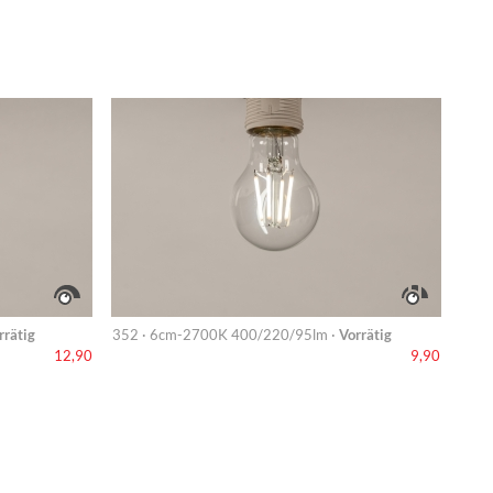
rrätig
352 · 6cm-2700K 400/220/95lm ·
Vorrätig
12,90
9,90