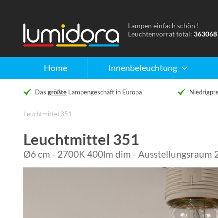
Lampen einfach schön !
Naar
Leuchtenvorrat total:
363068
de
homepage
Home
Innenbeleuchtung
Das
größte
Lampengeschäft in Europa
Niedrigpre
Leuchtmittel 351
Leuchtmittel 351
Ø6 cm - 2700K 400lm dim - Ausstellungsraum 