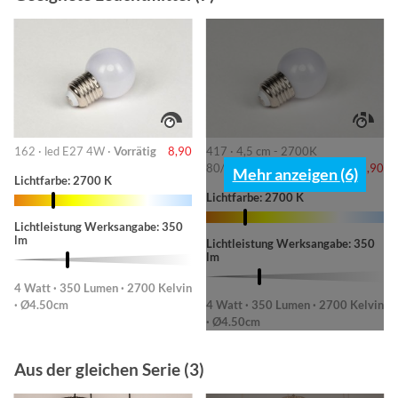
162 · led E27 4W ·
Vorrätig
8,90
417 · 4,5 cm - 2700K
80/180/370lm ·
Vorrätig
8,90
Mehr anzeigen (6)
Lichtfarbe: 2700 K
Lichtfarbe: 2700 K
Lichtleistung Werksangabe: 350
lm
Lichtleistung Werksangabe: 350
lm
4 Watt · 350 Lumen · 2700 Kelvin
· Ø4.50cm
4 Watt · 350 Lumen · 2700 Kelvin
· Ø4.50cm
Aus der gleichen Serie (3)