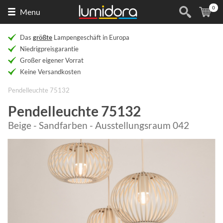
0
Naar
(
Ar
Menu
de
homepage
Das
größte
Lampengeschäft in Europa
Niedrigpreisgarantie
Großer eigener Vorrat
Keine Versandkosten
Pendelleuchte 75132
Pendelleuchte 75132
Beige - Sandfarben - Ausstellungsraum 042