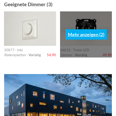
Geeignete Dimmer (3)
Mehr anzeigen (2)
30877 · Inkl.
66012 · Tronic LED
Abdeckplatten ·
Vorrätig
54,90
Dimmer ·
Vorrätig
49,90