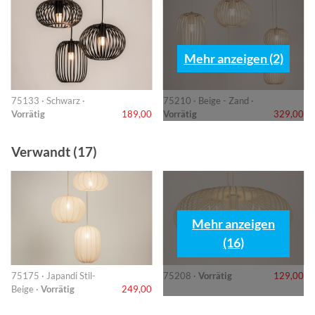
Mehr anzeigen (2)
75133 · Schwarz ·
75210 · Beige - Zand ·
Vorrätig
189,00
Vorrätig
329,00
Verwandt (17)
Mehr anzeigen
(16)
75175 · Japandi Stil-
75208 ·
Vorrätig
129,00
Beige ·
Vorrätig
249,00