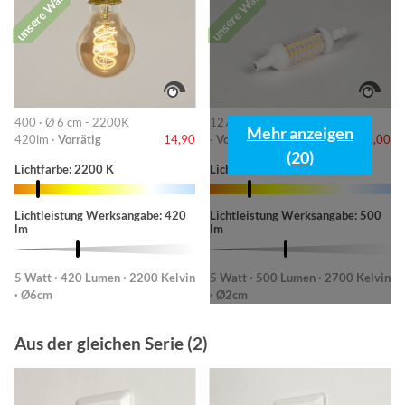
unsere Wahl
unsere Wahl
400 · Ø 6 cm - 2200K
127 · dimmbar - led 78mm
Mehr anzeigen
420lm ·
Vorrätig
14,90
·
Vorrätig
17,00
(20)
Lichtfarbe: 2200 K
Lichtfarbe: 2700 K
Lichtleistung Werksangabe: 420
Lichtleistung Werksangabe: 500
lm
lm
5 Watt · 420 Lumen · 2200 Kelvin
5 Watt · 500 Lumen · 2700 Kelvin
· Ø6cm
· Ø2cm
Aus der gleichen Serie (2)