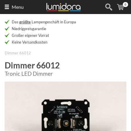
0
Naar
(
Ar
Menu
de
homepage
Das
größte
Lampengeschäft in Europa
Niedrigpreisgarantie
Großer eigener Vorrat
Keine Versandkosten
Dimmer 66012
Dimmer 66012
Tronic LED Dimmer