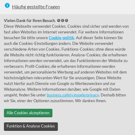
Häufig gestellte Fragen
039292 - 678215
Vielen Dank für Ihren Besuch. 🍪🍪🍪
Diese Webseite verwendet Cookies. Cookies sind sicher und werden von
de@lumidora.com
fast allen Websites im Internet verwendet. Für weitere Informationen
besuchen Sie bitte unsere
Cookie-politik
. Auf dieser Seite können Sie
auch die Cookies-Einstellungen ändern. Die Website verwendet
verschiedene Arten von Cookies. Funktions-Cookies; ohne diese würde
Facebook
Instagram
die Website nicht richtig funktionieren. Analyse-Cookies; die erhaltenen
Kundenmeinungen
Informationen werden verwendet, um das Funktionieren der Website zu
verbessern. Profil-Cookies; die erhaltenen Informationen werden
Exzellent - eKomi.de
verwendet, um personalisierte Werbung auf anderen Websites mit dem
höchstmöglichen relevanten Wert für Sie anzuzeigen. Diese Website
nutzt hierfür auch Dienste von Google zu Werbezwecken und zur
Webanalyse. Weitere Informationen darüber, wie Google mit Daten
umgeht, finden Sie unter
business.safety.google/privacy
. Deshalb bitten
wir Sie, einer der Optionen zuzustimmen. Wir danken Ihnen.
Alle Cookies akzeptieren
© 1955 - 2026 Lumidora
Funktion & Analyse Cookies