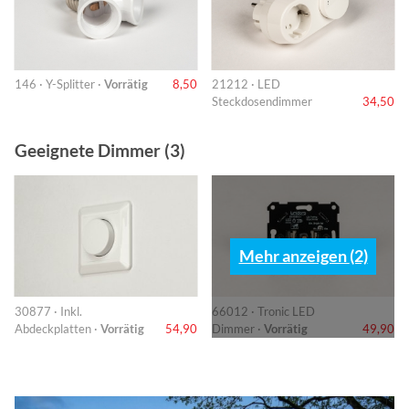
146 · Y-Splitter ·
Vorrätig
8,50
21212 · LED
Steckdosendimmer
34,50
Geeignete Dimmer (3)
Mehr anzeigen (2)
30877 · Inkl.
66012 · Tronic LED
Abdeckplatten ·
Vorrätig
54,90
Dimmer ·
Vorrätig
49,90