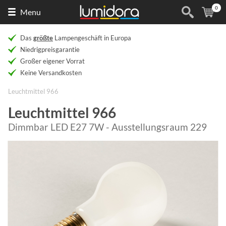
0
Naar
(
Ar
Menu
de
homepage
Das
größte
Lampengeschäft in Europa
Niedrigpreisgarantie
Großer eigener Vorrat
Keine Versandkosten
Leuchtmittel 966
Leuchtmittel 966
Dimmbar LED E27 7W - Ausstellungsraum 229