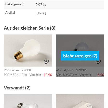
Paketgewicht
0.07 kg
Artikel
0.06 kg
Aus der gleichen Serie (8)
Mehr anzeigen (7)
955 · 6 cm - 2700K
417 · 4,5 cm - 2700K
900/450/110lm ·
Vorrätig
10,90
80/180/370lm ·
Vorrätig
8,90
Verwandt (2)