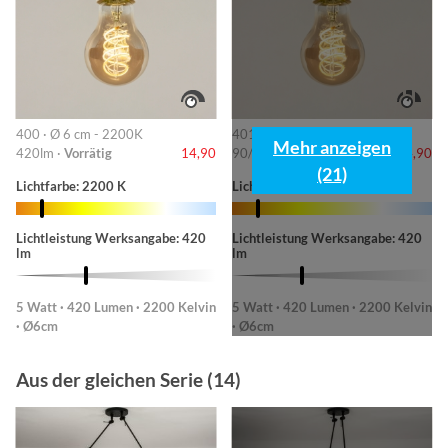
400 · Ø 6 cm - 2200K
401 · 6cm-2200K
Mehr anzeigen
420lm ·
Vorrätig
14,90
90/220/420lm ·
Vorrätig
14,90
(21)
Lichtfarbe: 2200 K
Lichtfarbe: 2200 K
Lichtleistung Werksangabe: 420
Lichtleistung Werksangabe: 420
lm
lm
5 Watt · 420 Lumen · 2200 Kelvin
5 Watt · 420 Lumen · 2200 Kelvin
· Ø6cm
· Ø6cm
Aus der gleichen Serie (14)