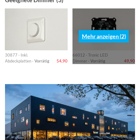
Mehr anzeigen (2)
30877 · Inkl.
66012 · Tronic LED
Abdeckplatten ·
Vorrätig
54,90
Dimmer ·
Vorrätig
49,90