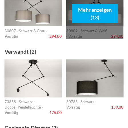
Mehr anzeigen
(13)
30807 · Schwarz & Grau ·
30802 · Schwarz & Weiß
Vorrätig
294,80
·
Vorrätig
294,80
Verwandt (2)
73358 · Schwarz -
30738 · Schwarz ·
Doppel-Pendelleuchte ·
Vorrätig
159,80
Vorrätig
175,00
Geeignete Dimmer (3)