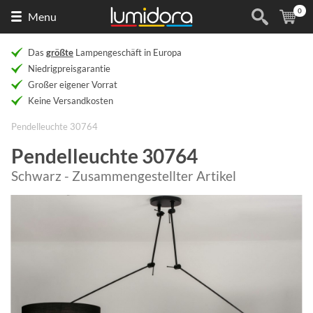
0
Naar
(
Ar
Menu
de
homepage
Das
größte
Lampengeschäft in Europa
Niedrigpreisgarantie
Großer eigener Vorrat
Keine Versandkosten
Pendelleuchte 30764
Pendelleuchte 30764
Schwarz - Zusammengestellter Artikel