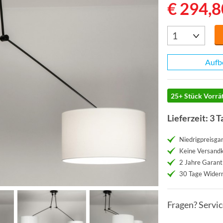
€ 294,8
Aufb
25+ Stück Vorrät
Lieferzeit: 3 T
Niedrigpreisgar
Keine Versand
2 Jahre Garant
30 Tage Widerr
Fragen? Servi