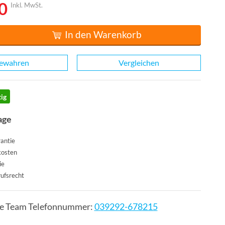
0
Inkl. MwSt.
In den Warenkorb
ewahren
Vergleichen
ig
age
antie
kosten
ie
ufsrecht
ce Team Telefonnummer:
039292-678215