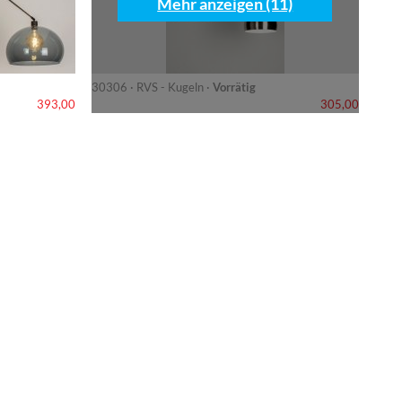
Mehr anzeigen (11)
30306 · RVS - Kugeln ·
Vorrätig
393,00
305,00