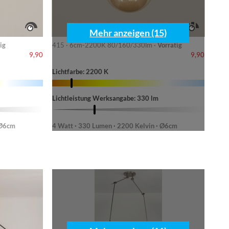
Mehr anzeigen (15)
ig
415 · 6cm-2200K 80/160/330lm ·
Vorrätig
9,90
9,90
Lichtfarbe: 2200 K
Lichtleistung Werksangabe: 330 lm
 Ø6cm
4 Watt · 330 Lumen · 2200 Kelvin · Ø6cm