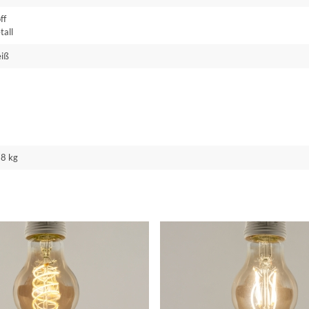
ff
tall
iß
78 kg