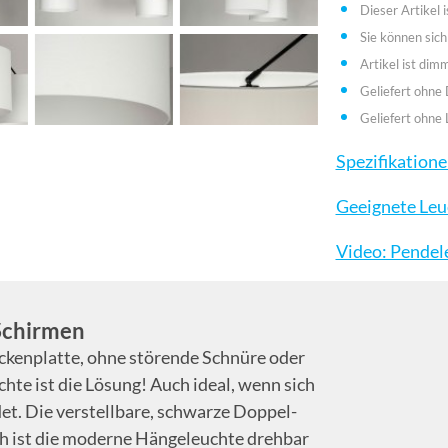
Dieser Artikel i
Sie können sich
Artikel ist dim
Geliefert ohne
Geliefert ohne 
Spezifikation
Geeignete Leu
Video: Pendel
Schirmen
ckenplatte, ohne störende Schnüre oder
te ist die Lösung! Auch ideal, wenn sich
et. Die verstellbare, schwarze Doppel-
h ist die moderne Hängeleuchte drehbar