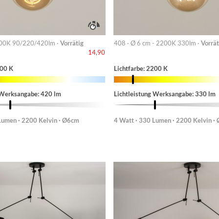
00K 90/220/420lm ·
Vorrätig
408 · Ø 6 cm - 2200K 330lm ·
Vorrät
14,90
200 K
Lichtfarbe: 2200 K
 Werksangabe: 420 lm
Lichtleistung Werksangabe: 330 lm
Lumen · 2200 Kelvin · Ø6cm
4 Watt · 330 Lumen · 2200 Kelvin ·