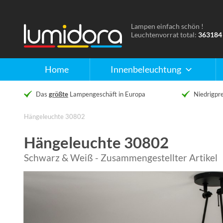
Lampen einfach schön !
Naar
Leuchtenvorrat total:
363184
de
homepage
Home
Innenbeleuchtung
Das
größte
Lampengeschäft in Europa
Niedrigpre
Hängeleuchte 30802
Hängeleuchte 30802
Schwarz & Weiß - Zusammengestellter Artikel