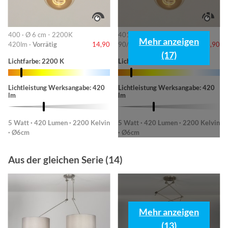
400 · Ø 6 cm - 2200K
401 · 6cm-2200K
Mehr anzeigen
420lm ·
Vorrätig
14,90
90/220/420lm ·
Vorrätig
14,90
(17)
Lichtfarbe: 2200 K
Lichtfarbe: 2200 K
Lichtleistung Werksangabe: 420
Lichtleistung Werksangabe: 420
lm
lm
5 Watt · 420 Lumen · 2200 Kelvin
5 Watt · 420 Lumen · 2200 Kelvin
· Ø6cm
· Ø6cm
Aus der gleichen Serie (14)
Mehr anzeigen
(13)