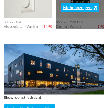
Mehr anzeigen (2)
30877 · Inkl.
66012 · Tronic LED
Abdeckplatten ·
Vorrätig
54,90
Dimmer ·
Vorrätig
49,90
Showroom Sliedrecht