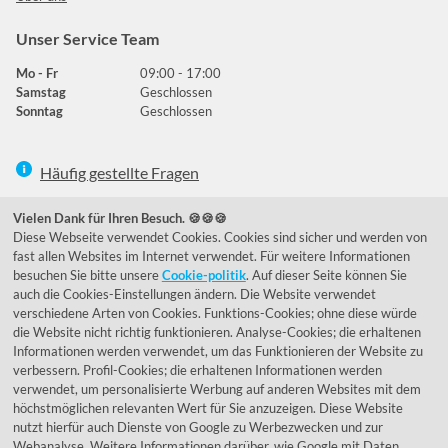
Unser Service Team
Mo - Fr
09:00 - 17:00
Samstag
Geschlossen
Sonntag
Geschlossen
Häufig gestellte Fragen
039292 - 678215
Vielen Dank für Ihren Besuch. 🍪🍪🍪
Diese Webseite verwendet Cookies. Cookies sind sicher und werden von
de@lumidora.com
fast allen Websites im Internet verwendet. Für weitere Informationen
besuchen Sie bitte unsere
Cookie-politik
. Auf dieser Seite können Sie
auch die Cookies-Einstellungen ändern. Die Website verwendet
verschiedene Arten von Cookies. Funktions-Cookies; ohne diese würde
Facebook
Instagram
die Website nicht richtig funktionieren. Analyse-Cookies; die erhaltenen
Kundenmeinungen
Informationen werden verwendet, um das Funktionieren der Website zu
verbessern. Profil-Cookies; die erhaltenen Informationen werden
Exzellent - eKomi.de
verwendet, um personalisierte Werbung auf anderen Websites mit dem
höchstmöglichen relevanten Wert für Sie anzuzeigen. Diese Website
nutzt hierfür auch Dienste von Google zu Werbezwecken und zur
Webanalyse. Weitere Informationen darüber, wie Google mit Daten