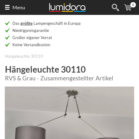
0
Naar
(
Ar
Menu
de
homepage
Das
größte
Lampengeschäft in Europa
Niedrigpreisgarantie
Großer eigener Vorrat
Keine Versandkosten
Hängeleuchte 30110
Hängeleuchte 30110
RVS & Grau - Zusammengestellter Artikel